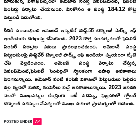
మారుతున్న విశాఖపట్నంలో అమెజాన్ సంస్త డెవలప్‌మెంట్, ఫెసిలిటీ
సెంటర్లు ఏర్పాటు చేయనుంది. దీనికోసం ఆ సంస్థ 184.12 కోట్ల
పెట్టుబడి పెడుతోంది.
దీనికి సంబంధించి అమెజాన్ ఇప్పటికే సాఫ్ట్‌వేర్ టెక్నాలజీ పార్క్స్ ఆఫ్
ఇండియాకు దరఖాస్తు చేసుకుంది. 2023 కొత్త సంవత్సరంలో ఫెసిలిటీ
సెంటర్ ఏర్పాటు పనులు ప్రారంభించనుంది. అమెజాన్ సంస్థ
పెట్టుబడులపై సాఫ్ట్‌వేర్ టెక్నాలజీ పార్క్స్ ఆఫ్ ఇండియా స్వయంగా ట్వీట్
చేసి వెల్లడించింది. అమెజన్ సంస్థ ఏర్పాటు చేస్తున్న
డెవలప్‌మెంట్,ఫెసిలిటీ సెంటర్లతో స్థానికంగా ఉపాధి అవకాశాలు
పెరగనున్నాయి. అమెజాన్ వంటి కంపెనీ విశాఖలో పెట్టుబడులు పెట్టడం
వల్ల త్వరలో మరిన్ని కంపెనీలు వచ్చే అవకాశాలున్నాయి. 2023 జనవరి
నెలలో విశాఖపట్నం కేంద్రంగా ఐటీ సదస్సు, ఫిబ్రవరిలో గ్లోబల్
టెక్నాలజీ సదస్సుల నేపధ్యంలో విశాఖ మరింత ప్రాచుర్యంలో రానుంది.
POSTED UNDER
AP