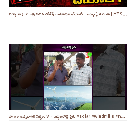
విద్యా శాఖ మంత్రి పదవి లోకేష్ రాజీనామా చేయాలీ.. ఎమ్మెల్యే అనంత ||YES 9TV
పొలం ఇవ్వడానికి సిద్ధం..? - ఎద్దులదొడ్డి రైతు #solar #windmills #naralokesh #solarenergy