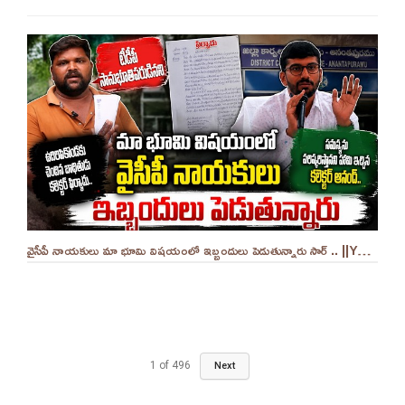
వైసీపీ నాయకులు మా భూమి విషయంలో ఇబ్బందులు పెడుతున్నారు సార్ .. ||YES 9TV
1
of
496
Next