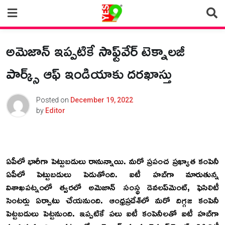
Skip
to
content
అమెజాన్ ఇప్పటికే సాఫ్ట్‌వేర్ టెక్నాలజీ
పార్క్స్ ఆఫ్ ఇండియాకు దరఖాస్తు
Posted on
December 19, 2022
by
Editor
ఏపీలో భారీగా పెట్టుబడులు రానున్నాయి. మరో ప్రపంచ ప్రఖ్యాత కంపెనీ
ఏపీలో పెట్టుబడులు పెడుతోంది. ఐటీ హబ్‌గా మారుతున్న
విశాఖపట్నంలో త్వరలో అమెజాన్ సంస్థ డెవలప్‌మెంట్, ఫెసిలిటీ
సెంటర్లు ఏర్పాటు చేయనుంది. ఆంధ్రప్రదేశ్‌లో మరో దిగ్గజ కంపెనీ
పెట్టబడులు పెట్టనుంది. ఇప్పటికే పలు ఐటీ కంపెనీలతో ఐటీ హబ్‌గా