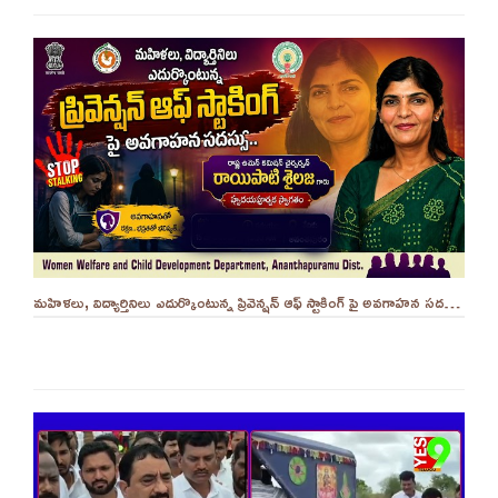
మహిళలు, విద్యార్తినిలు ఎదుర్కొంటున్న ప్రివెన్షన్ ఆఫ్ స్టాకింగ్ పై అవగాహన సదస్సు.. - ||YES 9TV