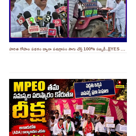
హరిత గోపాల పథకం ద్వారా పశుగ్రాసం సాగు చేస్తే 100% సబ్సిడీ..||YES 9TV