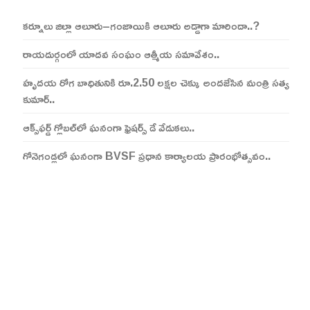
కర్నూలు జిల్లా ఆలూరు–గంజాయికి ఆలూరు అడ్డాగా మారిందా..?
రాయదుర్గంలో యాదవ సంఘం ఆత్మీయ సమావేశం..
హృదయ రోగ బాధితునికి రూ.2.50 లక్షల చెక్కు అందజేసిన మంత్రి సత్య
కుమార్..
ఆక్స్‌ఫర్డ్ గ్లోబల్‌లో ఘనంగా ఫ్రెషర్స్ డే వేడుకలు..
గోనెగండ్లలో ఘనంగా BVSF ప్రధాన కార్యాలయ ప్రారంభోత్సవం..