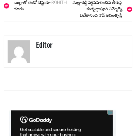
Post
బంగ్లాతో రెండో టెస్టుకూ ROHITH
మల్లారెడ్డి వ్యవహరించిన తీరుపై
navigation
దూరం..
కుత్బల్లాపూర్ ఎమ్మెల్యే
వివేకానంద గౌడ్ అసంతృప్తి
Editor