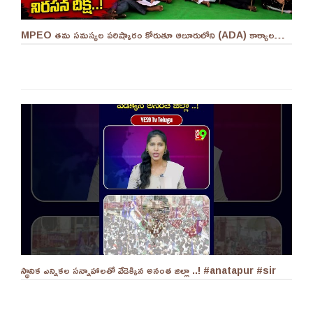
MPEO తమ సమస్యల పరిష్కారం కోరుతూ ఆలూరులోని (ADA) కార్యాలయం ఎదుట దీక్ష ||YES 9TV #kurnool
స్థానిక ఎన్నికల సన్నాహాలతో వేడెక్కిన అనంత జిల్లా ..! #anatapur #sir