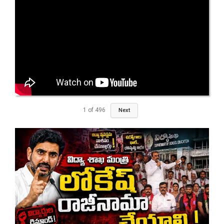
1
of
496
Next