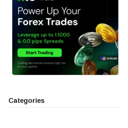
Categories