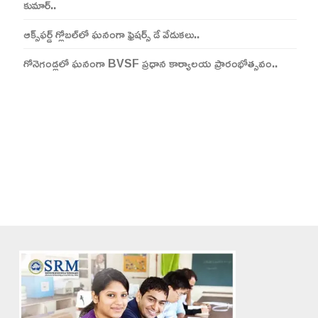
కుమార్..
ఆక్స్‌ఫర్డ్ గ్లోబల్‌లో ఘనంగా ఫ్రెషర్స్ డే వేడుకలు..
గోనెగండ్లలో ఘనంగా BVSF ప్రధాన కార్యాలయ ప్రారంభోత్సవం..