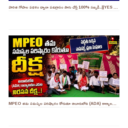
హరిత గోపాల పథకం ద్వారా పశుగ్రాసం సాగు చేస్తే 100% సబ్సిడీ..||YES 9TV
MPEO తమ సమస్యల పరిష్కారం కోరుతూ ఆలూరులోని (ADA) కార్యాలయం ఎదుట దీక్ష ||YES 9TV #kurnool