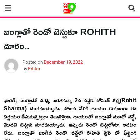
Skip
to
content
బంగ్లాతో రెండో టెస్టుకూ ROHITH
దూరం..
Posted on
December 19, 2022
by
Editor
భారత్, బంగ్లాదేశ్ మధ్య జరగనున్న 2వ వన్డేకు రోహిత్ శర్మ(Rohit
Sharma) దూరమయ్యాడు. బొటన వేలికి గాయం కారణంగా ఈ
నిర్ణయం తీసుకున్నట్టుగా తెలుస్తోంది. గాయంతో బంగ్లాతో మూడో వన్డే,
మెుదటి టెస్టుకు దూరమయ్యాడు. ఇప్పుడు రెండో టెస్టులోనూ ఆడటం
లేదు. బంగ్లాతో జరిగిన రెండో వన్డేలో రోహిత్ స్లిప్ లో ఫీల్డింగ్