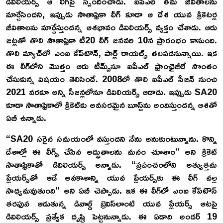
డివిలియర్స్‌ ఆ లీగ్‌పై స్పందించాడు. ఐపీఎల్‌ తమ జీవితాలను
మార్చేసిందని, ఇప్పుడు సౌతాఫ్రికా లీగ్‌ కూడా ఆ దేశ యువ క్రికెటర్ల
జీవితాలను మార్చేస్తుందన్న ఆశభావం డివిలియర్స్‌ వ్యక్తం చేశాడు. ఆరు
జట్లతో తొలి సౌతాఫ్రికా టీ20 లీగ్‌ జనవరి 10న ప్రారంభం కానుంది.
తొలి మ్యాచ్‌లో ఎంఐ కేప్‌టౌన్‌, పార్ల్‌ రాయల్స్‌ తలపడనున్నాయి. ఇక
ఈ లీగ్‌లోని మొత్తం ఆరు టీమ్స్‌నూ ఐపీఎల్‌ ఫ్రాంఛైజీలే సొంతం
చేసుకున్న విషయం తెలిసిందే. 2008లో తొలి ఐపీఎల్‌ సీజన్‌ నుంచి
2021 వరకూ అన్ని సీజన్లలోనూ డివిలియర్స్‌ ఆడాడు. ఇప్పుడు SA20
కూడా సౌతాఫ్రికాలో క్రికెట్‌కు అవసరమైన బూస్ట్‌ను అందిస్తుందన్న ఆశతో
ఏబీ ఉన్నాడు.
“SA20 సరైన సమయంలో వస్తుందని నేను అనుకుంటున్నాను. కొన్ని
దేశాల్లో ఈ లీగ్స్‌ చేసిన అద్భుతాలను మనం చూశాం” అని క్రికెట్‌
సౌతాఫ్రికాతో డివిలియర్స్‌ అన్నాడు. “ప్రపంచంలోని అత్యుత్తమ
ప్లేయర్స్‌తో ఆడే అవకాశాన్ని యువ ప్లేయర్స్‌కు ఈ లీగ్‌ వల్ల
సాధ్యమవుతుంది” అని ఏబీ చెప్పాడు. ఇక ఈ లీగ్‌లో ఎంఐ కేప్‌టౌన్‌
తరఫున ఆడుతున్న డివాల్డ్‌ బ్రెవిస్‌లాంటి యువ ప్లేయర్స్‌ ఆటపై
డివిలియర్స్‌ ప్రత్యేక దృష్టి పెట్టనున్నాడు. ఈ ఏడాది అండర్‌ 19