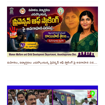
మహిళలు, విద్యార్తినిలు ఎదుర్కొంటున్న ప్రివెన్షన్ ఆఫ్ స్టాకింగ్ పై అవగాహన సదస్సు.. - ||YES 9TV