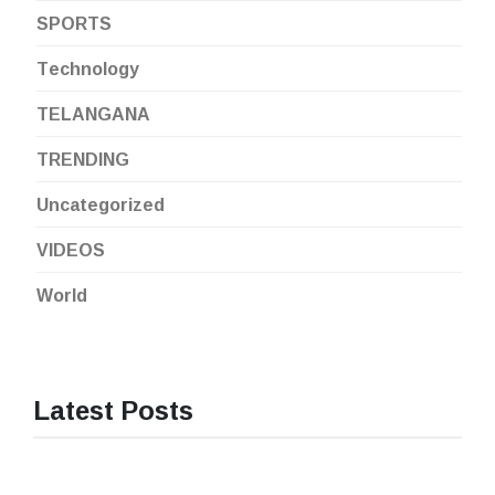
SPORTS
Technology
TELANGANA
TRENDING
Uncategorized
VIDEOS
World
Latest Posts