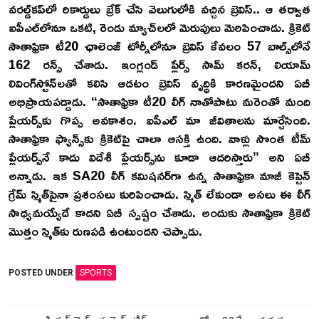
వరల్డ్‌కప్‌లో రికార్డులు బ్రేక్‌ చేసి వెలుగులోకి వచ్చిన బ్రెవిస్‌.. ఆ తర్వాత
ఐపీఎల్‌లోనూ ఒకటి, రెండు మ్యాచ్‌లలో మెరుపులు మెరిపించాడు. క్రికెట్
సౌతాఫ్రికా టీ20 ఛాలెంజ్‌ టోర్నీలోనూ బ్రెవిస్‌ కేవలం 57 బాల్స్‌లోనే
162 రన్స్‌ చేశాడు. ఇంగ్లండ్‌ ప్లేర్స్ సామ్‌ కరన్‌, లియామ్‌
లివింగ్‌స్టోన్‌లతో కలిసి ఆడటం బ్రెవిస్‌ వృద్ధికి కారణమైందని ఏబీ
అభిప్రాయపడ్డాడు. “సౌతాఫ్రికా టీ20 లీగ్‌ నాతోపాటు మరెంతో మంది
ప్లేయర్స్‌కు గొప్ప అవకాశం. ఐపీఎల్‌ మా జీవితాలను మార్చేసింది.
సౌతాఫ్రికా ఫ్యాన్స్‌కు క్రికెట్‌పై చాలా ఆసక్తి ఉంది. వాళ్లు సొంత టీమ్‌
ప్లేయర్స్‌నే కాదు విదేశీ ప్లేయర్స్‌ను కూడా ఆదరిస్తారు” అని ఏబీ
అన్నాడు. ఇక SA20 లీగ్ కమిషనర్‌గా ఉన్న సౌతాఫ్రికా మాజీ కెప్టెన్‌
గ్రేమ్‌ స్మిత్‌పైనా ప్రశంసలు కురిపించాడు. స్మిత్‌ లేకుండా అసలు ఈ లీగ్‌
సాధ్యమయ్యేదే కాదని ఏబీ స్పష్టం చేశాడు. అందుకు సౌతాఫ్రికా క్రికెట్‌
మొత్తం స్మిత్‌కు రుణపడి ఉంటుందని చెప్పాడు.
POSTED UNDER
SPORTS