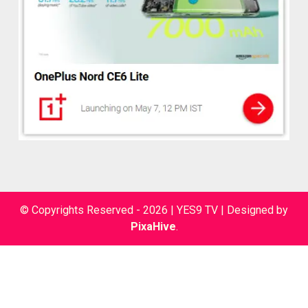
© Copyrights Reserved - 2026 | YES9 TV
|
Designed by
PixaHive
.