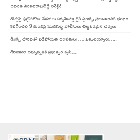
అనంత వెంకటరామిరెడ్డి అరెస్ట్!
రోడ్డుపై పుట్టినరోజు వేడుకలు నిర్వహిస్తూ బైక్‌ స్టంట్స్‌, ప్రజాశాంతికి భంగం
కలిగించిన 9 మందిపై ముదిగుబ్బ పోలీసులు చట్టపరమైన చర్యలు
డీఎస్పీ చొరవతో విడిపోయిన దంపతులు …..ఒక్కటయ్యారు…..
గిరిజనుల అభ్యున్నతికి ప్రభుత్వం కృషి…