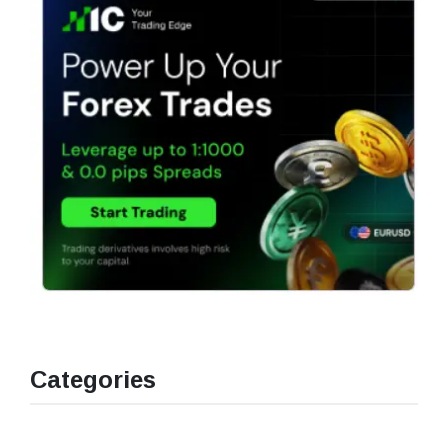
Categories