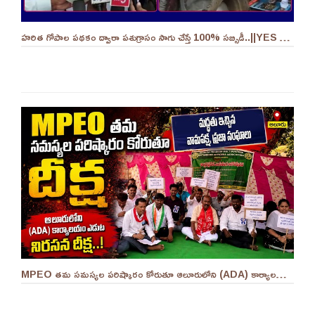
హరిత గోపాల పథకం ద్వారా పశుగ్రాసం సాగు చేస్తే 100% సబ్సిడీ..||YES 9TV
MPEO తమ సమస్యల పరిష్కారం కోరుతూ ఆలూరులోని (ADA) కార్యాలయం ఎదుట దీక్ష ||YES 9TV #kurnool