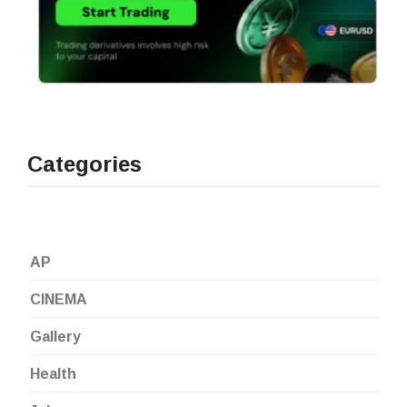
Categories
AP
CINEMA
Gallery
Health