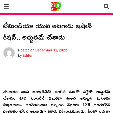
Skip
to
content
టీమిండియా యువ ఆటగాడు ఇషాన్
కిషన్.. అద్భుతమే చేశాడు
Posted on
December 12, 2022
by
Editor
శనివారం నాడు బంగ్లాదేశ్‌తో జరిగిన మూడో వన్డేలో అద్భుతమే
చేశాడు. తొలి సెంచరీనే డబుల్‌గా మలచి అరుదైన ఘనతను
సాధించాడు. అంతేకాకుండా అత్యంత వేగంగా 126 బంతుల్లోనే
ద్విశతకం చేసిన ఆటగాడిగా రికార్డు దక్కించుకున్నాడు. దీంతో సర్వత్రా