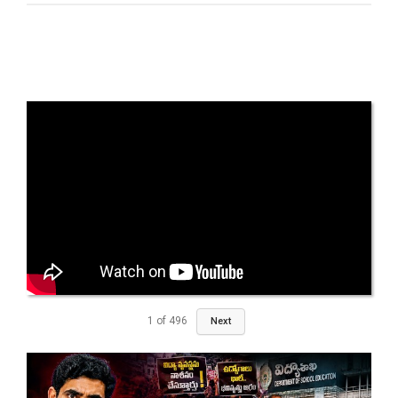
1
of
496
Next