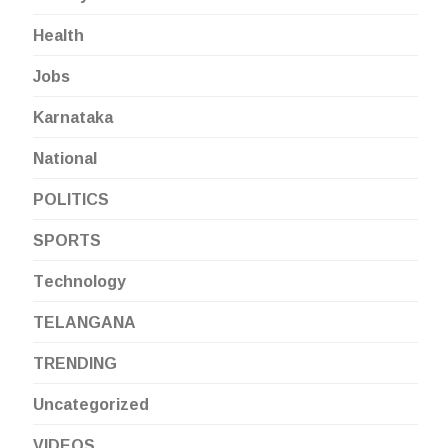
Health
Jobs
Karnataka
National
POLITICS
SPORTS
Technology
TELANGANA
TRENDING
Uncategorized
VIDEOS