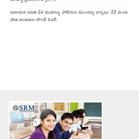
వినాయక చవితి వేళ ముదిగుబ్బ పోలీసుల ముందస్తు చర్యలు: 22 మంది
పాత నిందితుల బౌండ్ ఓవర్