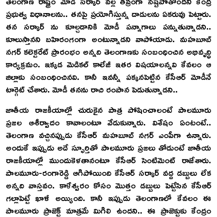
తెలంగాణ రాష్ట్రం మోడీ సర్కార్ వల్ల తీవ్రంగా నష్టపోతోందని కేంద్ర
ప్రభుత్వ విధానాలను.. తనపై ప్రయోగిస్తున్న దాడులను ఏకరువు పెట్టారు.
తన సర్కార్ ను కూల్చడానికి మోడీ పన్నాగాలు పన్నుతున్నాడని..
కూలుస్తానని బహిరంగంగా అంటున్నాడని వాపోయాడు. మహబూబ్
నగర్ కలెక్టరేట్ ప్రారంభం అన్నది తెలంగాణకు సంబంధించిన అభివృద్ధి
కార్యక్రమం. ఇక్కడ మెడికల్ కాలేజీ ఇతర విషయాలన్నవి కేవలం ఆ
జిల్లాకు సంబంధించినవి. కానీ ఇవన్నీ పక్కనపెట్టిన కేసీఆర్ మోడీనే
టార్గెట్ చేశారు. మోడీ తనను రాచి రంపాన పెడుతున్నాడని..
జాతీయ రాజకీయాల్లో చురుకైన పాత్ర పోషించాలంటే పాలమూరు
ప్రజల ఆశీర్వాదం కావాలంటూ వేడుకున్నారు. విశేషం ఏంటంటే..
తెలంగాణ వచ్చినప్పుడు కేసీఆర్ మహబూబ్ నగర్ ఎంపీగా ఉన్నారు.
అందుకే ఇప్పుడు అదే స్ఫూర్తితో పాలమూరు ప్రజలు తోడుంటే జాతీయ
రాజకీయాల్లో ముందుకెళతానంటూ కేసీఆర్ సెంటిమెంట్ రాజేశారు.
పాలమూరు-రంగారెడ్డి ఆగిపోయింది కేసీఆర్ సర్కార్ వద్ద డబ్బులు లేక
అన్నది వాస్తవం. కాళేశ్వరం కోసం మొత్తం డబ్బులు పెట్టేసిన కేసీఆర్
గల్లాపెట్టే ఖాళీ అయ్యింది. కానీ ఇప్పుడు తెలంగాణలో కేవలం ఈ
పాలమూరు ప్రాజెక్ట్ మాత్రమే మిగిలి ఉందని.. ఈ ప్రాజెక్టుకు కేంద్రం