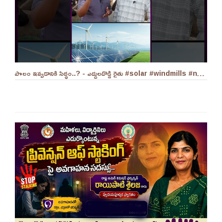
పొలం ఇవ్వడానికి సిద్ధం..? - ఎద్దులదొడ్డి రైతు #solar #windmills #naralokesh #solarenergy