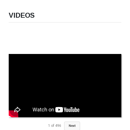
VIDEOS
1
of
496
Next