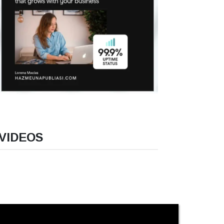
VIDEOS