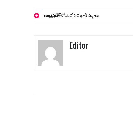
Post
ఆంధ్రప్రదేశ్‌లో మరోసారి భారీ వర్షాలు
navigation
Editor