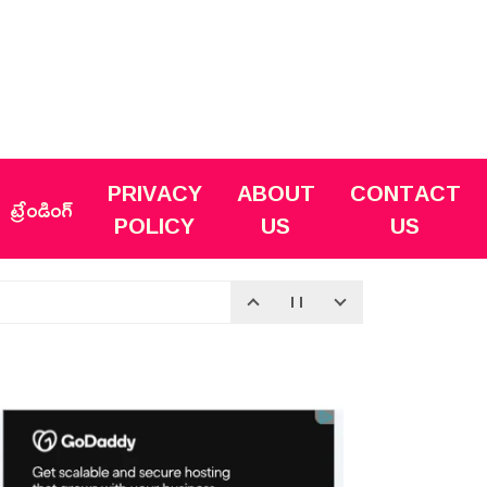
PRIVACY
ABOUT
CONTACT
ట్రేండింగ్
POLICY
US
US