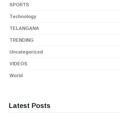
SPORTS
Technology
TELANGANA
TRENDING
Uncategorized
VIDEOS
World
Latest Posts