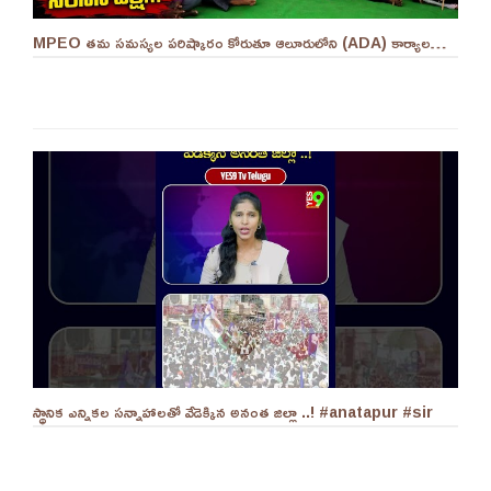
MPEO తమ సమస్యల పరిష్కారం కోరుతూ ఆలూరులోని (ADA) కార్యాలయం ఎదుట దీక్ష ||YES 9TV #kurnool
స్థానిక ఎన్నికల సన్నాహాలతో వేడెక్కిన అనంత జిల్లా ..! #anatapur #sir