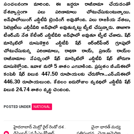
సంచలనంగా మారింది. ఈ ఇద్దరూ రాజీనామా చేయడంతో
దేశవ్యాప్తంగా పలు పరిణామాలు చోటుచేసుకుంటున్నాయి.
అన్‌ఫాలోయింగ్ ఎన్డీటీవీ ట్రెండింగ్ అవుతోంది. పలు రాజకీయ నేతలు,
సెలెబ్రిటీలు ఎన్టీడీవీని అన్‌ఫాలో అవుతున్నట్టు ట్వీట్ చేస్తున్నారు. తాజాగా
టీఆర్ఎస్ నేత కేటీఆర్ ఎన్డీటీవీని అన్‌ఫాలో అవుతూ ట్వీట్ చేశారు. షేర్
మార్కెట్‌లో దూసుకెళ్లిన ఎన్డీటీవీ షేర్ ఆర్ఆర్‌పీఆర్ గ్రూపులో
చోటుచేసుకున్న పరిణామాలు, రాధికా రాయ్, ప్రణయ్ రాయ్‌ల
రాజీనామాల నేపధ్యంలో షేర్ మార్కెట్‌లో ఎన్డీటీవీ షేర్ జోరుగా
దూసుకెళ్తోంది. ఇవాళ మరో 5 శాతం ఎగబాకింది. ప్రస్తుతం బీఎస్ఈలో
కంపెనీ షేర్ విలువ 447.50 రూపాయలకు చేరుకోగా..ఎన్ఎస్ఈలో
446.30 రూపాయలుంది. కేవలం ఐదురోజుల వ్యవధిలో ఎన్డీటీవీ షేర్
విలువ 24.74 శాతం వృద్ధి చెందింది.
POSTED UNDER
NATIONAL
Post
హైదరాబాద్ మెట్రో రైల్ రెండో దశ…
చైనా-భారత్ మధ్య
డిసెంబర్ 9న సీఎం కేసీఆర్
ప్రతిష్టంభన….చైనా-అమెరికా