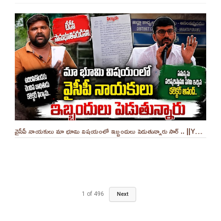
వైసీపీ నాయకులు మా భూమి విషయంలో ఇబ్బందులు పెడుతున్నారు సార్ .. ||YES 9TV
1
of
496
Next