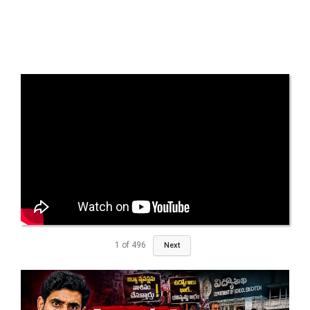
1
of
496
Next