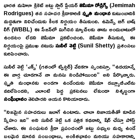
భారత మహిళా క్రికెట్ జట్టు స్టార్ ప్లేయర్
జెమీమా రోడ్రిగ్స్
(Jemimah
Rodrigues) తన సహచర క్రీడాకారిణి
స్మృతి మంధాన
కుటుంబానికి
మద్దతుగా నిలిచేందుకు కీలక నిర్ణయం తీసుకుంది. ఉమెన్స్ బిగ్ బాష్
లీగ్ (WBBL) ఈ సీజన్‌లో మిగిలిన మ్యాచ్‌లకు తాను అందుబాటులో
ఉండటం లేదని జెమీమా ప్రకటించింది. జెమీమా తీసుకున్న ఈ
నిర్ణయంపై ప్రముఖ నటుడు
సునీల్ శెట్టి
(Sunil Shetty) ప్రశంసలు
కురిపించారు.
సునీల్ శెట్టి ‘ఎక్స్’ (గతంలో ట్విట్టర్) వేదికగా స్పందిస్తూ, “ఉదయాన్నే
ఈ వార్త చూడగానే నా మనసు నిండిపోయింది” అని పేర్కొన్నారు.
స్మృతి మంధానకు అండగా ఉండేందుకు జెమీమా డ‌బ్ల్యూబీఎల్‌ను
వదిలేసిందని, ఎలాంటి పెద్ద ప్రకటనలు లేకుండా నిశ్శబ్దంగా
సంఘీభావం
తెలిపారని ఆయన కొనియాడారు.
“నిజమైన సహచరులు ఇలాగే ఉంటారు. చాలా నిజాయతీతో కూడిన
స్నేహం ఇది” అని సునీల్ శెట్టి ఒక పత్రిక కథనాన్ని షేర్ చేస్తూ పోస్ట్
చేశారు. ఈ సంఘటన క్రీడా ప్రపంచంలో జట్టు సభ్యుల మధ్య ఉండే
బలమైన మానవ సంబంధాలు, అంకితభావం మరియు సహకారాన్ని