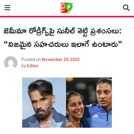
Skip
to
content
జెమీమా రోడ్రిగ్స్‌పై సునీల్ శెట్టి ప్రశంసలు:
“నిజమైన సహచరులు ఇలాగే ఉంటారు”
Posted on
November 29, 2025
by
Editor