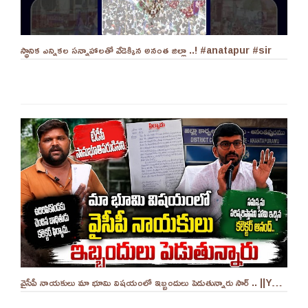
స్థానిక ఎన్నికల సన్నాహాలతో వేడెక్కిన అనంత జిల్లా ..! #anatapur #sir
వైసీపీ నాయకులు మా భూమి విషయంలో ఇబ్బందులు పెడుతున్నారు సార్ .. ||YES 9TV