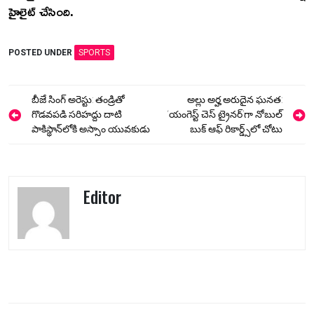
హైలైట్ చేసింది.
POSTED UNDER
SPORTS
Post
బీజే సింగ్ అరెస్టు: తండ్రితో
అల్లు అర్హ అరుదైన ఘనత:
navigation
గొడవపడి సరిహద్దు దాటి
‘యంగెస్ట్ చెస్ ట్రైనర్‌’గా నోబుల్
పాకిస్థాన్‌లోకి అస్సాం యువకుడు
బుక్ ఆఫ్ రికార్డ్స్‌లో చోటు
Editor