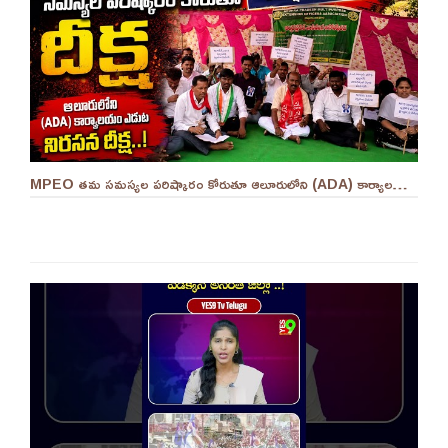
MPEO తమ సమస్యల పరిష్కారం కోరుతూ ఆలూరులోని (ADA) కార్యాలయం ఎదుట దీక్ష ||YES 9TV #kurnool