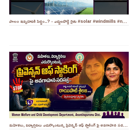
పొలం ఇవ్వడానికి సిద్ధం..? - ఎద్దులదొడ్డి రైతు #solar #windmills #naralokesh #solarenergy
మహిళలు, విద్యార్తినిలు ఎదుర్కొంటున్న ప్రివెన్షన్ ఆఫ్ స్టాకింగ్ పై అవగాహన సదస్సు.. - ||YES 9TV