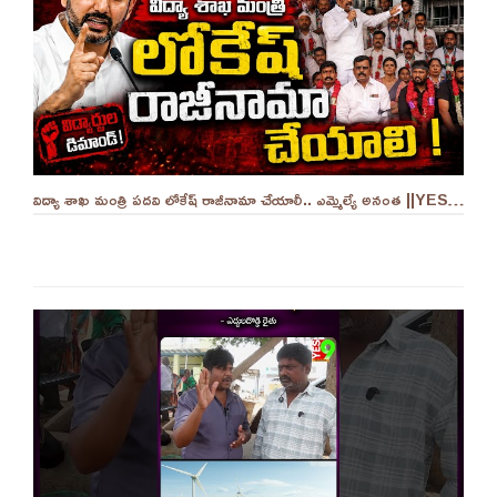
విద్యా శాఖ మంత్రి పదవి లోకేష్ రాజీనామా చేయాలీ.. ఎమ్మెల్యే అనంత ||YES 9TV