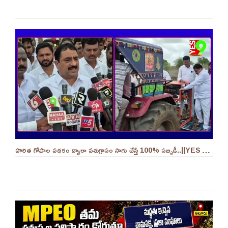
హరిత గోపాల పథకం ద్వారా పశుగ్రాసం సాగు చేస్తే 100% సబ్సిడీ..||YES 9TV