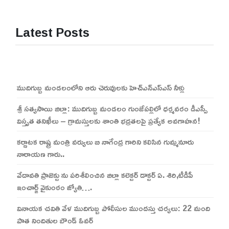
Latest Posts
ముదిగుబ్బ మండలంలోని ఆరు చెరువులకు హెచ్ఎన్ఎస్ఎస్ నీళ్లు
శ్రీ సత్యసాయి జిల్లా: ముదిగుబ్బ మండలం గుంజేపల్లిలో ధర్మవరం డీఎస్పీ
విస్తృత తనిఖీలు – గ్రామస్తులకు శాంతి భద్రతలపై ప్రత్యేక అవగాహన!
కర్ణాటక రాష్ట్ర మంత్రి వర్యులు బి నాగేంద్ర గారిని కలిసిన గుమ్మనూరు
నారాయణ గారు..
వేదావతి ప్రాజెక్టు ను పరిశీలించిన జిల్లా కలెక్టర్ డాక్టర్ ఏ. శిరి,టీడీపీ
ఇంచార్జ్ వైకుంఠం జ్యోతి….
వినాయక చవితి వేళ ముదిగుబ్బ పోలీసుల ముందస్తు చర్యలు: 22 మంది
పాత నిందితుల బౌండ్ ఓవర్