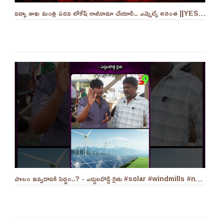
విద్యా శాఖ మంత్రి పదవి లోకేష్ రాజీనామా చేయాలీ.. ఎమ్మెల్యే అనంత ||YES 9TV
పొలం ఇవ్వడానికి సిద్ధం..? - ఎద్దులదొడ్డి రైతు #solar #windmills #naralokesh #solarenergy