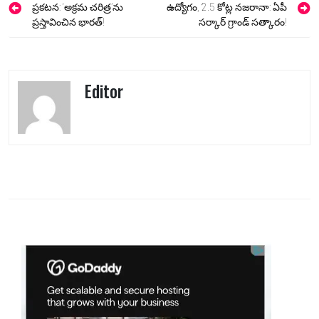
navigation
ప్రకటన: ‘అక్రమ చరిత్ర’ను
ఉద్యోగం, ₹2.5 కోట్ల నజరానా: ఏపీ
ప్రస్తావించిన భారత్!
సర్కార్ గ్రాండ్ సత్కారం!
Editor