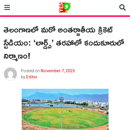
Skip
to
content
తెలంగాణలో మరో అంతర్జాతీయ క్రికెట్
స్టేడియం: ‘లార్డ్స్’ తరహాలో కందుకూరులో
నిర్మాణం!
Posted on
November 7, 2025
by
Editor