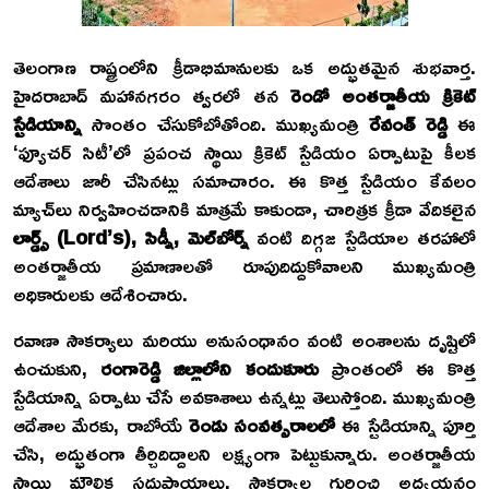
తెలంగాణ రాష్ట్రంలోని క్రీడాభిమానులకు ఒక అద్భుతమైన శుభవార్త.
హైదరాబాద్ మహానగరం త్వరలో తన
రెండో అంతర్జాతీయ క్రికెట్
స్టేడియాన్ని
సొంతం చేసుకోబోతోంది. ముఖ్యమంత్రి
రేవంత్ రెడ్డి
ఈ
‘ఫ్యూచర్ సిటీ’లో ప్రపంచ స్థాయి క్రికెట్ స్టేడియం ఏర్పాటుపై కీలక
ఆదేశాలు జారీ చేసినట్లు సమాచారం. ఈ కొత్త స్టేడియం కేవలం
మ్యాచ్‌లు నిర్వహించడానికి మాత్రమే కాకుండా, చారిత్రక క్రీడా వేదికలైన
లార్డ్స్ (Lord’s), సిడ్నీ, మెల్‌బోర్న్
వంటి దిగ్గజ స్టేడియాల తరహాలో
అంతర్జాతీయ ప్రమాణాలతో రూపుదిద్దుకోవాలని ముఖ్యమంత్రి
అధికారులకు ఆదేశించారు.
రవాణా సౌకర్యాలు మరియు అనుసంధానం వంటి అంశాలను దృష్టిలో
ఉంచుకుని,
రంగారెడ్డి జిల్లాలోని కందుకూరు
ప్రాంతంలో ఈ కొత్త
స్టేడియాన్ని ఏర్పాటు చేసే అవకాశాలు ఉన్నట్లు తెలుస్తోంది. ముఖ్యమంత్రి
ఆదేశాల మేరకు, రాబోయే
రెండు సంవత్సరాలలో
ఈ స్టేడియాన్ని పూర్తి
చేసి, అద్భుతంగా తీర్చిదిద్దాలని లక్ష్యంగా పెట్టుకున్నారు. అంతర్జాతీయ
స్థాయి మౌలిక సదుపాయాలు, సౌకర్యాల గురించి అధ్యయనం