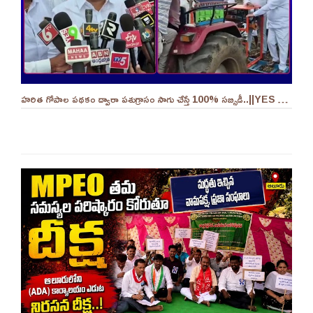
హరిత గోపాల పథకం ద్వారా పశుగ్రాసం సాగు చేస్తే 100% సబ్సిడీ..||YES 9TV