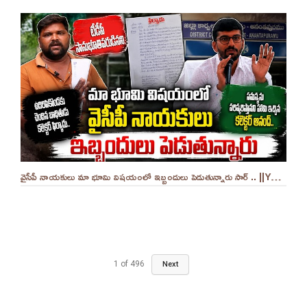
వైసీపీ నాయకులు మా భూమి విషయంలో ఇబ్బందులు పెడుతున్నారు సార్ .. ||YES 9TV
1
of
496
Next