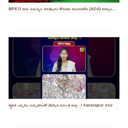
MPEO తమ సమస్యల పరిష్కారం కోరుతూ ఆలూరులోని (ADA) కార్యాలయం ఎదుట దీక్ష ||YES 9TV #kurnool
స్థానిక ఎన్నికల సన్నాహాలతో వేడెక్కిన అనంత జిల్లా ..! #anatapur #sir