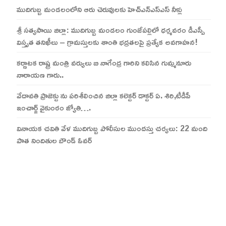
ముదిగుబ్బ మండలంలోని ఆరు చెరువులకు హెచ్ఎన్ఎస్ఎస్ నీళ్లు
శ్రీ సత్యసాయి జిల్లా: ముదిగుబ్బ మండలం గుంజేపల్లిలో ధర్మవరం డీఎస్పీ
విస్తృత తనిఖీలు – గ్రామస్తులకు శాంతి భద్రతలపై ప్రత్యేక అవగాహన!
కర్ణాటక రాష్ట్ర మంత్రి వర్యులు బి నాగేంద్ర గారిని కలిసిన గుమ్మనూరు
నారాయణ గారు..
వేదావతి ప్రాజెక్టు ను పరిశీలించిన జిల్లా కలెక్టర్ డాక్టర్ ఏ. శిరి,టీడీపీ
ఇంచార్జ్ వైకుంఠం జ్యోతి….
వినాయక చవితి వేళ ముదిగుబ్బ పోలీసుల ముందస్తు చర్యలు: 22 మంది
పాత నిందితుల బౌండ్ ఓవర్