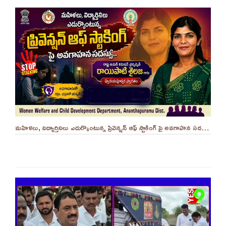
మహిళలు, విద్యార్తినిలు ఎదుర్కొంటున్న ప్రివెన్షన్ ఆఫ్ స్టాకింగ్ పై అవగాహన సదస్సు.. - ||YES 9TV