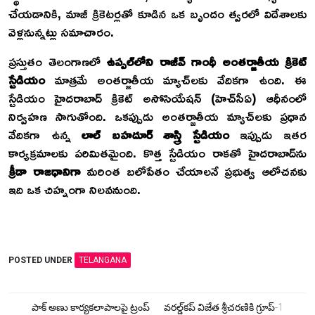
చేయడానికి, మాజీ క్రికెటర్లతో కూడిన ఒక బృందం త్వరలో విదేశాలకు
వెళ్లనున్నట్లు సమాచారం.
ప్రస్తుతం తెలంగాణలో
ఉప్పల్‌లోని రాజీవ్ గాంధీ అంతర్జాతీయ క్రికెట్
స్టేడియం
మాత్రమే అంతర్జాతీయ మ్యాచ్‌లకు వేదికగా ఉంది. ఈ
స్టేడియం హైదరాబాద్ క్రికెట్ అసోసియేషన్ (హెచ్‌సీఏ) ఆధీనంలో
నిర్వహణ సాగుతోంది. ఒకప్పుడు అంతర్జాతీయ మ్యాచ్‌లకు ప్రధాన
వేదికగా ఉన్న
లాల్ బహదూర్ శాస్త్రి స్టేడియం
ఇప్పుడు ఇతర
కార్యక్రమాలకు పరిమితమైంది. కొత్త స్టేడియం రాకతో హైదరాబాద్‌ను
క్రీడా రాజధానిగా
మరింత బలోపేతం చేయాలనే ప్రభుత్వ ఆలోచనకు
ఇది ఒక చిహ్నంగా నిలవనుంది.
POSTED UNDER
TELANGANA
Post
పాక్ అణు కార్యకలాపాలపై ట్రంప్
వరల్డ్‌కప్ విజేత శ్రీచరణికి గ్రూప్‌-1