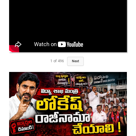
1
of
496
Next