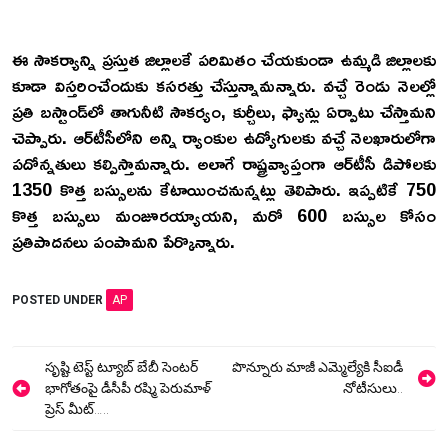
ఈ సౌక‌ర్యాన్ని ప్ర‌స్తుత‌ జిల్లాల‌కే ప‌రిమితం చేయ‌కుండా ఉమ్మ‌డి జిల్లాల‌కు
కూడా విస్త‌రించేందుకు క‌స‌రత్తు చేస్తున్నామ‌న్నారు. వ‌చ్చే రెండు నెల‌ల్లో
ప్ర‌తి బ‌స్టాండ్‌లో తాగునీటి సౌక‌ర్యం, కుర్చీలు, ఫ్యాన్లు ఏర్పాటు చేస్తామ‌ని
చెప్పారు. ఆర్‌టీసీలోని అన్ని ర్యాంకుల ఉద్యోగుల‌కు వ‌చ్చే నెల‌ఖారులోగా
ప‌దోన్న‌తులు క‌ల్పిస్తామ‌న్నారు. అలాగే రాష్ట్ర‌వ్యాప్తంగా ఆర్‌టీసీ డిపోల‌కు
1350 కొత్త బ‌స్సుల‌ను కేటాయించ‌నున్న‌ట్లు తెలిపారు. ఇప్ప‌టికే 750
కొత్త బ‌స్సులు మంజూర‌య్యాయ‌ని, మ‌రో 600 బ‌స్సుల కోసం
ప్ర‌తిపాద‌న‌లు పంపామ‌ని పేర్కొన్నారు.
POSTED UNDER
AP
Post
సృష్టి టెస్ట్ ట్యూబ్ బేబీ సెంటర్
పొన్నూరు మాజీ ఎమ్మెల్యేకి సీఐడీ
navigation
భాగోతంపై డీసీపీ రష్మి పెరుమాళ్
నోటీసులు..
ప్రెస్ మీట్…..