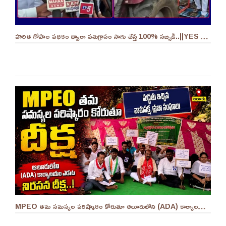
హరిత గోపాల పథకం ద్వారా పశుగ్రాసం సాగు చేస్తే 100% సబ్సిడీ..||YES 9TV
MPEO తమ సమస్యల పరిష్కారం కోరుతూ ఆలూరులోని (ADA) కార్యాలయం ఎదుట దీక్ష ||YES 9TV #kurnool