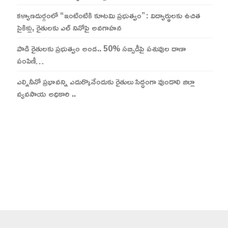
కళ్యాణదుర్గంలో “ఇంటింటికి కూటమి ప్రభుత్వం”: విద్యార్థులకు ఉచిత
సైకిళ్లు, రైతులకు ఎల్ నినోపై అవగాహన
పాడి రైతులకు ప్రభుత్వం అండ.. 50% సబ్సిడీపై పశువుల దాణా
పంపిణీ…
ఎల్నినీనో ప్రభావన్ని ఎదుర్కొనేందుకు రైతులు సిద్ధంగా వుండాలి జిల్లా
వ్యవసాయ అధికారి ..