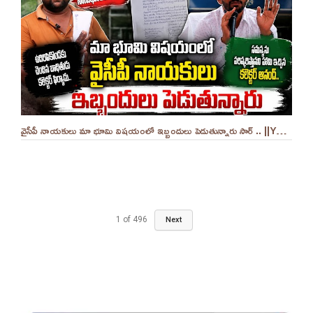
వైసీపీ నాయకులు మా భూమి విషయంలో ఇబ్బందులు పెడుతున్నారు సార్ .. ||YES 9TV
1
of
496
Next