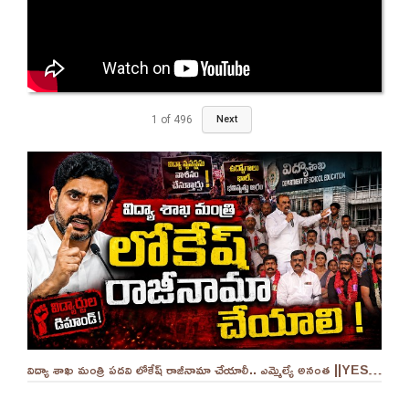
1
of
496
Next
విద్యా శాఖ మంత్రి పదవి లోకేష్ రాజీనామా చేయాలీ.. ఎమ్మెల్యే అనంత ||YES 9TV