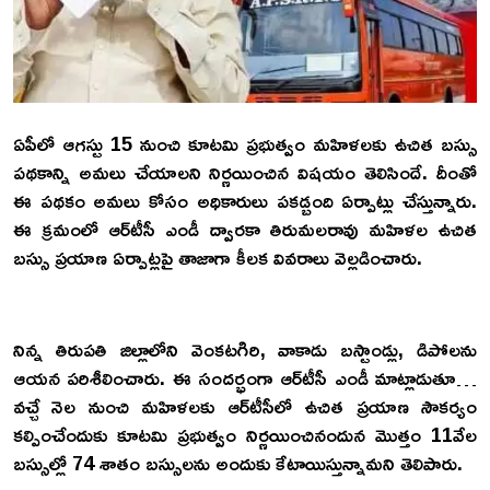
ఏపీలో ఆగ‌స్టు 15 నుంచి కూట‌మి ప్ర‌భుత్వం మ‌హిళ‌ల‌కు ఉచిత బ‌స్సు
ప‌థ‌కాన్ని అమ‌లు చేయాల‌ని నిర్ణ‌యించిన‌ విష‌యం తెలిసిందే. దీంతో
ఈ ప‌థ‌కం అమ‌లు కోసం అధికారులు ప‌క‌డ్బంది ఏర్పాట్లు చేస్తున్నారు.
ఈ క్ర‌మంలో ఆర్‌టీసీ ఎండీ ద్వార‌కా తిరుమ‌ల‌రావు మ‌హిళ‌ల ఉచిత
బ‌స్సు ప్ర‌యాణ ఏర్పాట్ల‌పై తాజాగా కీల‌క వివ‌రాలు వెల్ల‌డించారు.
నిన్న తిరుప‌తి జిల్లాలోని వెంక‌ట‌గిరి, వాకాడు బ‌స్టాండ్లు, డిపోల‌ను
ఆయ‌న‌ ప‌రిశీలించారు. ఈ సంద‌ర్భంగా ఆర్‌టీసీ ఎండీ మాట్లాడుతూ…
వ‌చ్చే నెల నుంచి మ‌హిళ‌ల‌కు ఆర్‌టీసీలో ఉచిత ప్ర‌యాణ సౌక‌ర్యం
క‌ల్పించేందుకు కూట‌మి ప్ర‌భుత్వం నిర్ణ‌యించినందున మొత్తం 11వేల
బ‌స్సుల్లో 74 శాతం బ‌స్సుల‌ను అందుకు కేటాయిస్తున్నామ‌ని తెలిపారు.