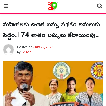
Skip
to
content
మ‌హిళ‌ల‌కు ఉచిత బ‌స్సు పథకం అమ‌లుకు
సిద్ధం.! 74 శాతం బ‌స్సులు కేటాయింపు..
Posted on
July 29, 2025
by
Editor