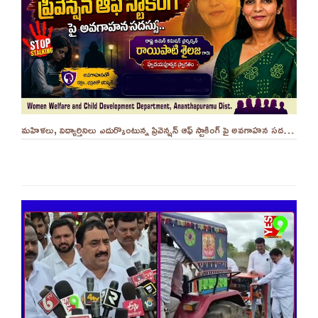
మహిళలు, విద్యార్తినిలు ఎదుర్కొంటున్న ప్రివెన్షన్ ఆఫ్ స్టాకింగ్ పై అవగాహన సదస్సు.. - ||YES 9TV