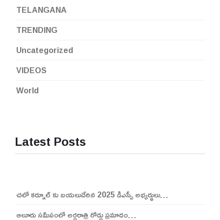
TELANGANA
TRENDING
Uncategorized
VIDEOS
World
Latest Posts
చలో కర్నూల్ కు బయలుదేరిన 2025 డీఎస్సీ అభ్యర్థులు…
ఆలూరు సమీపంలో అర్ధరాత్రి రోడ్డు ప్రమాదం…