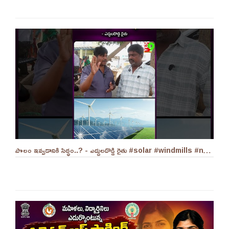
పొలం ఇవ్వడానికి సిద్ధం..? - ఎద్దులదొడ్డి రైతు #solar #windmills #naralokesh #solarenergy