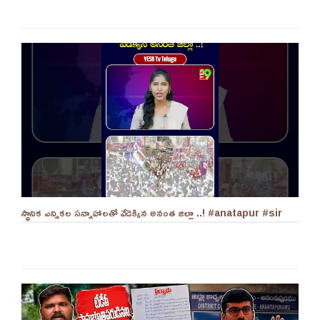
స్థానిక ఎన్నికల సన్నాహాలతో వేడెక్కిన అనంత జిల్లా ..! #anatapur #sir