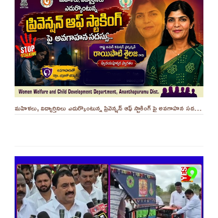
మహిళలు, విద్యార్తినిలు ఎదుర్కొంటున్న ప్రివెన్షన్ ఆఫ్ స్టాకింగ్ పై అవగాహన సదస్సు.. - ||YES 9TV