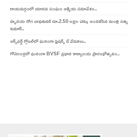
రాయదుర్గంలో యాదవ సంఘం ఆత్మీయ సమావేశం..
హృదయ రోగ బాధితునికి రూ.2.50 లక్షల చెక్కు అందజేసిన మంత్రి సత్య
కుమార్..
ఆక్స్‌ఫర్డ్ గ్లోబల్‌లో ఘనంగా ఫ్రెషర్స్ డే వేడుకలు..
గోనెగండ్లలో ఘనంగా BVSF ప్రధాన కార్యాలయ ప్రారంభోత్సవం..