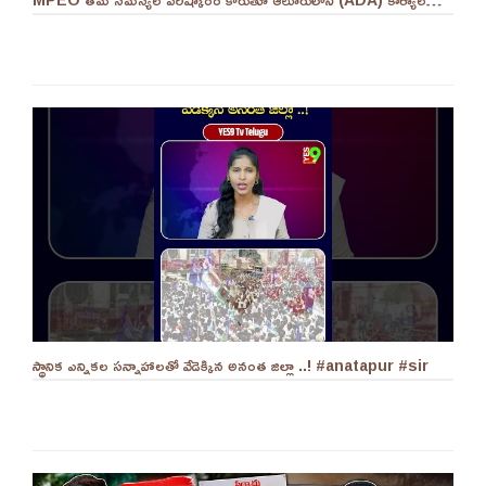
స్థానిక ఎన్నికల సన్నాహాలతో వేడెక్కిన అనంత జిల్లా ..! #anatapur #sir