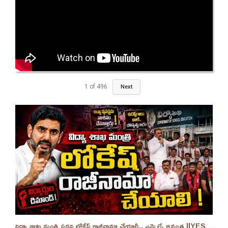
1
of
496
Next
విద్యా శాఖ మంత్రి పదవి లోకేష్ రాజీనామా చేయాలీ.. ఎమ్మెల్యే అనంత ||YES 9TV