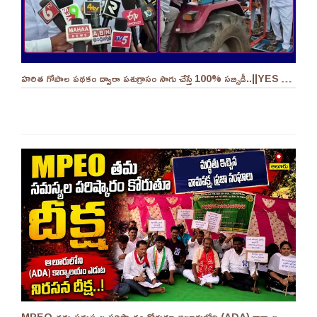
హరిత గోపాల పథకం ద్వారా పశుగ్రాసం సాగు చేస్తే 100% సబ్సిడీ..||YES 9TV
MPEO తమ సమస్యల పరిష్కారం కోరుతూ ఆలూరులోని (ADA) కార్యాలయం ఎదుట దీక్ష ||YES 9TV #kurnool