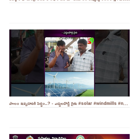
పొలం ఇవ్వడానికి సిద్ధం..? - ఎద్దులదొడ్డి రైతు #solar #windmills #naralokesh #solarenergy