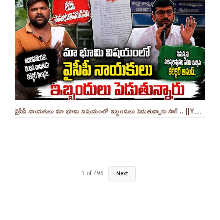
వైసీపీ నాయకులు మా భూమి విషయంలో ఇబ్బందులు పెడుతున్నారు సార్ .. ||YES 9TV
1
of
496
Next