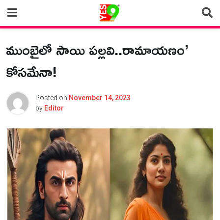
Skip
to
content
ముంబైలో సాయి పల్లవి..రామాయణం’
కోసమేనా!
Posted on
November 14, 2023
by
Editor