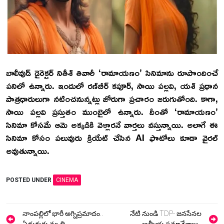
బాలీవుడ్ డైరెక్టర్ నితీశ్‌ తివారీ ‘రామాయణం’ సినిమాను రూపొందించే
పనిలో ఉన్నారు. ఇందులో రణ్‌బీర్‌ కపూర్‌, సాయి పల్లవి, యశ్‌ ప్రధాన
పాత్రధారులుగా నటించనున్నట్లు జోరుగా ప్రచారం జరుగుతోంది. కాగా,
సాయి పల్లవి ప్రస్తుతం ముంబైలో ఉన్నారు. దీంతో ‘రామాయణం’
సినిమా కోసమే ఆమె అక్కడికి వెళ్లారనే వార్తలు వస్తున్నాయి. అలాగే ఈ
సినిమా కోసం పలువురు క్రియేట్ చేసిన AI ఫొటోలు కూడా వైరల్
అవుతున్నాయి.
POSTED UNDER
CINEMA
Post
నాంపల్లిలో భారీ అగ్నిప్రమాదం..
నేటి నుండి TDP- జనసేనల
ఏడుగురు మృతి..
ఆత్మీయ సమావేశాలు..