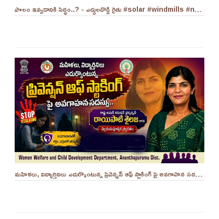
పొలం ఇవ్వడానికి సిద్ధం..? - ఎద్దులదొడ్డి రైతు #solar #windmills #naralokesh #solarenergy
మహిళలు, విద్యార్తినిలు ఎదుర్కొంటున్న ప్రివెన్షన్ ఆఫ్ స్టాకింగ్ పై అవగాహన సదస్సు.. - ||YES 9TV