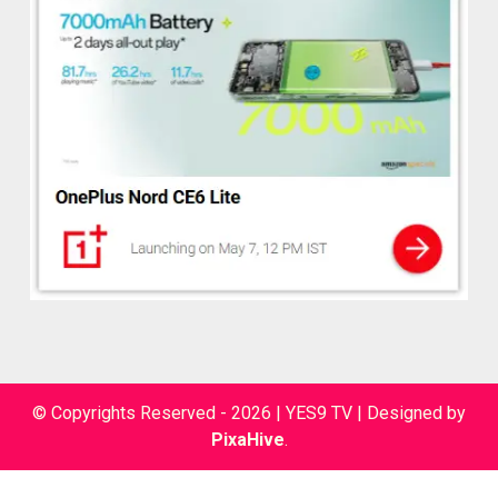
© Copyrights Reserved - 2026 | YES9 TV
|
Designed by
PixaHive
.