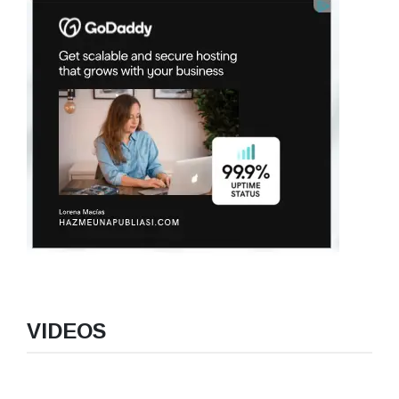
VIDEOS