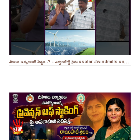
పొలం ఇవ్వడానికి సిద్ధం..? - ఎద్దులదొడ్డి రైతు #solar #windmills #naralokesh #solarenergy