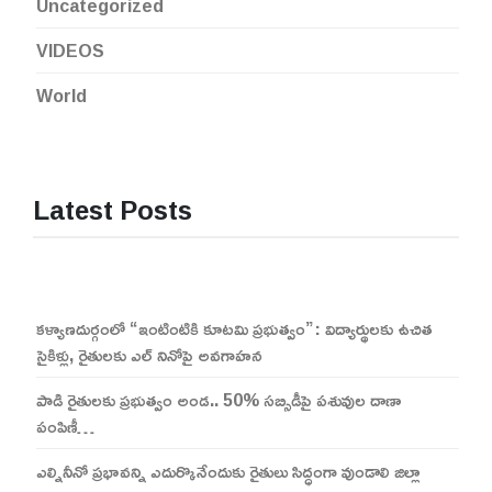
Uncategorized
VIDEOS
World
Latest Posts
కళ్యాణదుర్గంలో “ఇంటింటికి కూటమి ప్రభుత్వం”: విద్యార్థులకు ఉచిత
సైకిళ్లు, రైతులకు ఎల్ నినోపై అవగాహన
పాడి రైతులకు ప్రభుత్వం అండ.. 50% సబ్సిడీపై పశువుల దాణా
పంపిణీ…
ఎల్నినీనో ప్రభావన్ని ఎదుర్కొనేందుకు రైతులు సిద్ధంగా వుండాలి జిల్లా