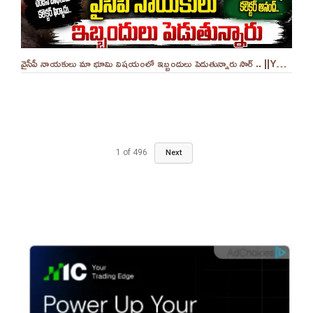
వైసీపీ నాయకులు మా భూమి విషయంలో ఇబ్బందులు పెడుతున్నారు సార్ .. ||YES 9TV
1
of
496
Next