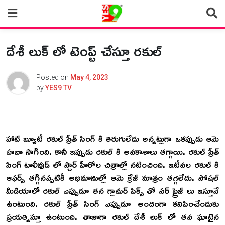
Skip
to
content
దేశీ లుక్ లో టెంప్ట్ చేస్తూ రకుల్
Posted on
May 4, 2023
by
YES9 TV
హాట్ బ్యూటీ రకుల్ ప్రీత్ సింగ్ కి తిరుగులేదు అన్నట్లుగా ఒకప్పుడు ఆమె
హవా సాగింది. కానీ ఇప్పుడు రకుల్ కి అవకాశాలు తగ్గాయి. రకుల్ ప్రీత్
సింగ్ టాలీవుడ్ లో స్టార్ హీరోల చిత్రాల్లో నటించింది. ఇటీవల రకుల్ కి
ఆఫర్స్ తగ్గినప్పటికీ అభిమానుల్లో ఆమె క్రేజ్ మాత్రం తగ్గలేదు. సోషల్
మీడియాలో రకుల్ ఎప్పుడూ తన గ్లామర్ పిక్స్ తో సర్ ప్రైజ్ లు ఇస్తూనే
ఉంటుంది. రకుల్ ప్రీత్ సింగ్ ఎప్పుడూ అందంగా కనిపించేందుకు
ప్రయత్నిస్తూ ఉంటుంది. తాజాగా రకుల్ దేశీ లుక్ లో తన ఘాటైన