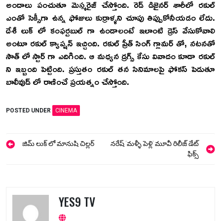
అందాలు పంచుతూ మెస్మరైజ్ చేస్తోంది. రెడ్ డిజైనర్ శారీలో రకుల్
ఎంతో సెక్సీగా ఉన్న ఫోజులు కుర్రాళ్ళని చూపు తిప్పుకోనీయడం లేదు.
దేశీ లుక్ లో కంఫర్టబుల్ గా ఉండాలంటే ఇలాంటి డ్రెస్ వేసుకోవాలి
అంటూ రకుల్ క్యాప్షన్ ఇచ్చింది. రకుల్ ప్రీత్ సింగ్ గ్లామర్ తో, నటనతో
సౌత్ లో స్టార్ గా ఎదిగింది. ఆ మధ్యన డ్రగ్స్ కేసు వివాదం కూడా రకుల్
ని ఇబ్బంది పెట్టింది. ప్రస్తుతం రకుల్ తన సినిమాలపై ఫోకస్ పెడుతూ
బాలీవుడ్ లో రాణించే ప్రయత్నం చేస్తోంది.
POSTED UNDER
CINEMA
Post
జిమ్ లుక్‌ లో మానుషి చిల్లర్
నరేష్ ‘మళ్ళీ పెళ్లి’ మూవీ రిలీజ్ డేట్
navigation
ఫిక్స్
YES9 TV