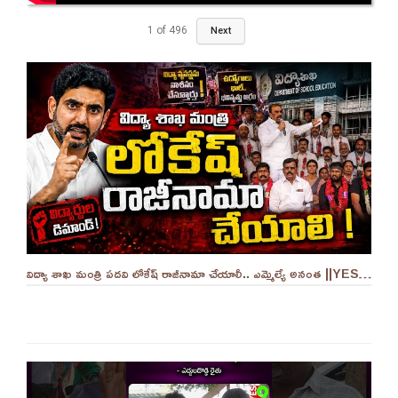
1
of
496
Next
విద్యా శాఖ మంత్రి పదవి లోకేష్ రాజీనామా చేయాలీ.. ఎమ్మెల్యే అనంత ||YES 9TV