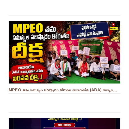
MPEO తమ సమస్యల పరిష్కారం కోరుతూ ఆలూరులోని (ADA) కార్యాలయం ఎదుట దీక్ష ||YES 9TV #kurnool