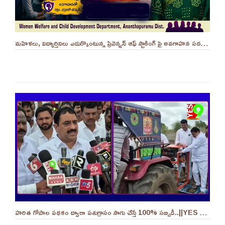
మహిళలు, విద్యార్తినిలు ఎదుర్కొంటున్న ప్రివెన్షన్ ఆఫ్ స్టాకింగ్ పై అవగాహన సదస్సు.. - ||YES 9TV
హరిత గోపాల పథకం ద్వారా పశుగ్రాసం సాగు చేస్తే 100% సబ్సిడీ..||YES 9TV