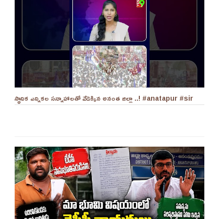
స్థానిక ఎన్నికల సన్నాహాలతో వేడెక్కిన అనంత జిల్లా ..! #anatapur #sir