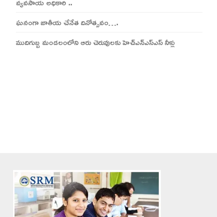
వ్యవసాయ అధికారి ..
ఘనంగా జాతీయ చేనేత దినోత్సవం….
ముదిగుబ్బ మండలంలోని ఆరు చెరువులకు హెచ్ఎన్ఎస్ఎస్ నీళ్లు