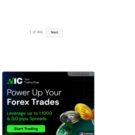
1
of
496
Next