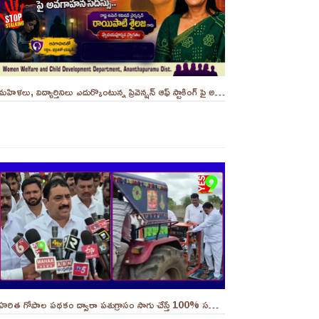
మహిళలు, విద్యార్తినిలు ఎదుర్కొంటున్న ప్రివెన్షన్ ఆఫ్ స్టాకింగ్ పై అవగాహన సదస్సు.. - ||YES 9TV
హరిత గోపాల పథకం ద్వారా పశుగ్రాసం సాగు చేస్తే 100% సబ్సిడీ..||YES 9TV