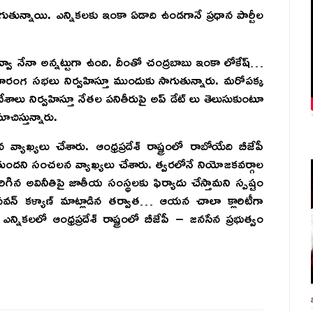
ాగుతున్నాయి. ఎన్నికలకు ఇంకా ఏడాది ఉండగానే ప్రధాన పార్టీల
ువ్వా నేనా అన్నట్టుగా ఉంది. దీంతో చంద్రబాబు ఇంకా లోకేష్…
బహిరంగ సభలు నిర్వహిస్తూ ముందుకు సాగుతున్నారు. మరోపక్క
ేశాలు నిర్వహిస్తూ నేతల పనితీరుపై అప్ డేట్ లు తెలుసుకుంటూ
చిస్తున్నారు.
ఖ్యలు చేశారు. ఆంధ్రప్రదేశ్ రాష్ట్రంలో రాబోయేది బీజేపీ
జరుగుతుందని సంచలన వ్యాఖ్యలు చేశారు. త్వరలోనే నియోజకవర్గాల
ిన అవినీతిపై జాతీయ సంస్థలకు ఫిర్యాదు చేస్తామని స్పష్టం
తో పవన్ కళ్యాణ్ మాట్లాడిన తర్వాత… ఆయన చాలా క్లారిటీగా
 ఎన్నికలలో ఆంధ్రప్రదేశ్ రాష్ట్రంలో బీజేపీ – జనసేన ప్రభుత్వం