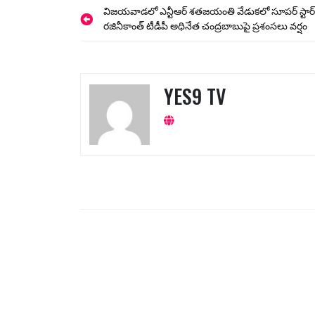
Post
విజయవాడలో ఎన్టీఆర్ శతజయంతి వేడుకలో సూపర్ స్టార్
రజినీకాంత్ టీడీపీ అధినేత చంద్రబాబుపై ప్రశంసలు వర్షం
navigation
YES9 TV