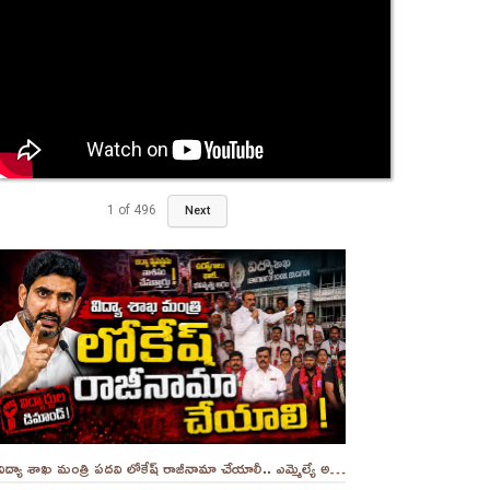
1
of
496
Next
విద్యా శాఖ మంత్రి పదవి లోకేష్ రాజీనామా చేయాలీ.. ఎమ్మెల్యే అనంత ||YES 9TV