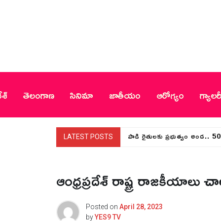
Skip
to
content
YES9 TV
ేశ్
తెలంగాణ
సినిమా
జాతీయం
ఆరోగ్యం
గ్యాలర
పాడి రైతులకు ప్రభుత్వం అండ.. 
LATEST POSTS
ఆంధ్రప్రదేశ్ రాష్ట్ర రాజకీయాలు
Posted on
April 28, 2023
by
YES9 TV