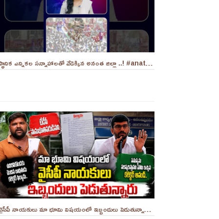
స్థానిక ఎన్నికల సన్నాహాలతో వేడెక్కిన అనంత జిల్లా ..! #anatapur #sir
వైసీపీ నాయకులు మా భూమి విషయంలో ఇబ్బందులు పెడుతున్నారు సార్ .. ||YES 9TV