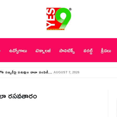
ీ
ఉద్యోగాలు
టెక్నాలజీ
పాలిటిక్స్
వరల్డ్
క్రీడలు
50% సబ్సిడీపై పశువుల దాణా పంపిణీ…
AUGUST 7, 2026
 చాలా రసవతారం