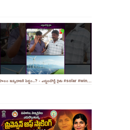
పొలం ఇవ్వడానికి సిద్ధం..? - ఎద్దులదొడ్డి రైతు #solar #windmills #naralokesh #solarenergy