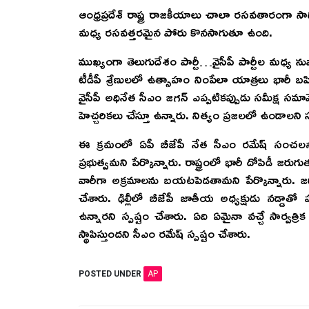
ఆం
ధ్రప్రదేశ్ రాష్ట్ర రాజకీయాలు చాలా రసవతారంగా స
మధ్య రసవత్తరమైన పోరు కొనసాగుతూ ఉంది.
ముఖ్యంగా తెలుగుదేశం పార్టీ…వైసీపీ పార్టీల మధ్య న
టీడీపీ శ్రేణులలో ఉత్సాహం నింపేలా యాత్రలు భారీ 
వైసీపీ అధినేత సీఎం జగన్ ఎప్పటికప్పుడు సమీక్ష సమావ
హెచ్చరికలు చేస్తూ ఉన్నారు. నిత్యం ప్రజలలో ఉండాలని సూ
ఈ క్రమంలో ఏపీ బీజేపీ నేత సీఎం రమేష్ సంచలన వ్యా
ప్రభుత్వమని పేర్కొన్నారు. రాష్ట్రంలో భారీ దోపిడీ 
వారీగా అక్రమాలను బయటపెడతామని పేర్కొన్నారు. జరిగ
చేశారు. ఢిల్లీలో బీజేపీ జాతీయ అధ్యక్షుడు నడ్డా
ఉన్నారని స్పష్టం చేశారు. ఏది ఏమైనా వచ్చే సార్వత్రిక
స్థాపిస్తుందని సీఎం రమేష్ స్పష్టం చేశారు.
POSTED UNDER
AP