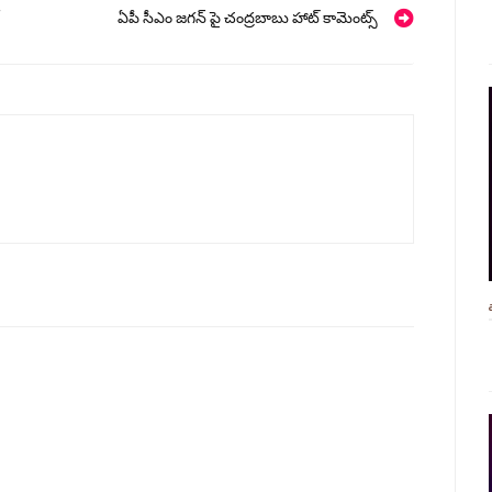
ఏపీ సీఎం జగన్ పై చంద్రబాబు హాట్ కామెంట్స్