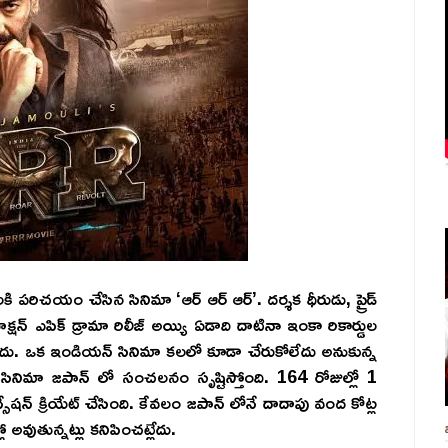
కి పరిచయం చేసిన సినిమా ‘ఆర్ ఆర్ ఆర్’. దర్శక ధీరుడు, ప్రైడ్
న్ ఎపిక్ డ్రామా రిలీజ్ అయ్యి ఏడాది దాటినా ఇంకా రికార్డుల
పోలేదు. ఒక ఇండియన్ సినిమా కలలో కూడా చేరుకోలేదు అనుకున్న
్ సినిమా జపాన్ లో సంచలనం సృష్టిస్తోంది. 164 రోజుల్లో 1
న్సేషన్ క్రియేట్ చేసింది. కేవలం జపాన్ లోనే దాదాపు వంద కోట్ల
ో అవుతున్నట్లు కనిపించట్లేదు.