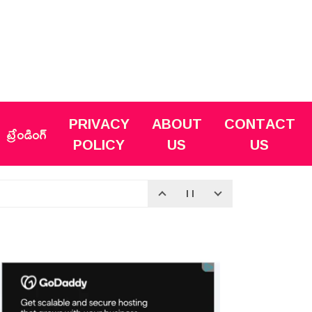
PRIVACY
ABOUT
CONTACT
ట్రేండింగ్
POLICY
US
US