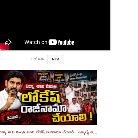
1
of
496
Next
విద్యా శాఖ మంత్రి పదవి లోకేష్ రాజీనామా చేయాలీ.. ఎమ్మెల్యే అనంత ||YES 9TV