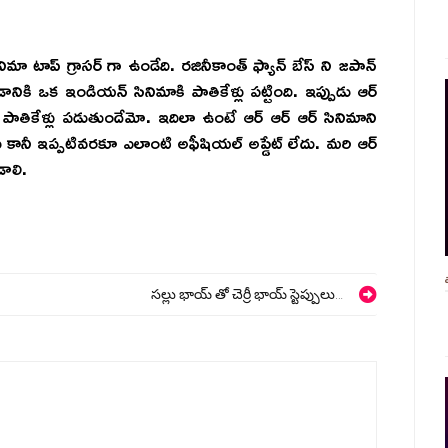
ిమా టాప్ గ్రాసర్ గా ఉండేది. రజినీకాంత్ ఫ్యాన్ బేస్ ని జపాన్
య్యడానికి ఒక ఇండియన్ సినిమాకి పాతికేళ్లు పట్టింది. ఇప్పుడు ఆర్
మరో పాతికేళ్లు పడుతుందేమో. ఇదిలా ఉంటే ఆర్ ఆర్ ఆర్ సినిమాని
ు కానీ ఇప్పటివరకూ ఎలాంటి అఫీషియల్ అప్డేట్ లేదు. మరి ఆర్
ాలి.
సల్లు భాయ్ తో చెర్రీ భాయ్ స్టెప్పులు…