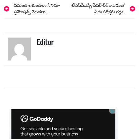
Post
సమంత శాకుంతలం సినిమా
టీఎస్‌పీఎస్సీ పేపర్‌ లీక్ కావడంతో
navigation
ప్రమోషన్స్ మొదలు…
ఏఈ పరీక్షను రద్దు..
Editor