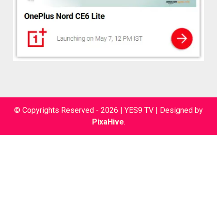
© Copyrights Reserved - 2026 | YES9 TV
|
Designed by
PixaHive
.