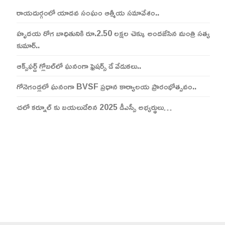
రాయదుర్గంలో యాదవ సంఘం ఆత్మీయ సమావేశం..
హృదయ రోగ బాధితునికి రూ.2.50 లక్షల చెక్కు అందజేసిన మంత్రి సత్య
కుమార్..
ఆక్స్‌ఫర్డ్ గ్లోబల్‌లో ఘనంగా ఫ్రెషర్స్ డే వేడుకలు..
గోనెగండ్లలో ఘనంగా BVSF ప్రధాన కార్యాలయ ప్రారంభోత్సవం..
చలో కర్నూల్ కు బయలుదేరిన 2025 డీఎస్సీ అభ్యర్థులు…