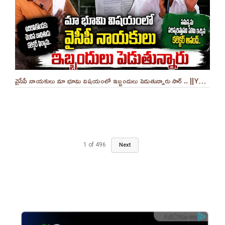
వైసీపీ నాయకులు మా భూమి విషయంలో ఇబ్బందులు పెడుతున్నారు సార్ .. ||YES 9TV
1
of
496
Next