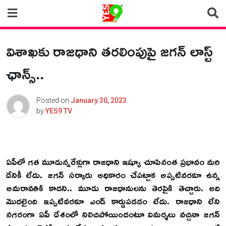
Skip
to
content
విశాఖకు రాజధాని తరలింపుపై జగన్ లాస్ట్
ఛాన్స్..
Posted on
January 30, 2023
by
YES9 TV
ఏపీలో గత మూడున్నరేళ్లుగా రాజధాని ఇష్యూ చూపినంత ప్రభావం మరి
దేనికీ లేదు. జగన్ సర్కారు అధికారం చేపట్టాక అప్పటివరకూ ఉన్న
అమరావతికి కాదని.. మూడు రాజధానులను తెరపైకి తెచ్చారు. అది
మొదలైంది ఇప్పటివరకూ ఎండ్ కార్డుపడడం లేదు. రాజధాని లేని
నగరంగా ఏపీ దేశంలో నిలిచిపోయిందంటూ విమర్శలు వచ్చినా జగన్