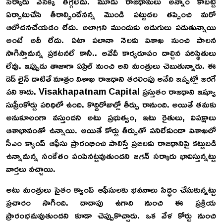
సర్కారు వెనక్కి తగ్గలేదు. మూడు రాజధానులు అన్నాం కాబట్టి
ఏర్పాటుచేసి తీరాల్సిందేనన్న మొండి పట్టుదల తప్పించి మరో
ఆలోచనచేయడం లేదు. అలాగని ముందుకు అడుగులు పడుతున్నాయి
అంటే అదీ లేదు. ఏటా పలానా నెలకు విశాఖ నుంచి పాలన
సాగిస్తామన్న ప్రకటనలే కానీ.. అవేవీ కార్యరూపం దాల్చిన పరిస్థితులు
లేవు. ఇప్పుడు తాజాగా ఏప్రిల్ నుంచి అని మంత్రులు చెబుతున్నారు. ఈ
డెడ్ లైన్ దాటితే మాత్రం విశాఖ రాజధాని తరలింపు అనేది ఇప్పట్లో జరగే
పని కాదు. Visakhapatnam Capital ప్రస్తుతం రాజధాని ఇష్యూ
సుప్రీంకోర్టు పరిధిలో ఉంది. కొద్దిరోజుల్లో తీర్పు రానుంది. అయితే తమకు
అనుకూలంగా వస్తుందని అటు ప్రభుత్వం, ఇటు రైతులు, విపక్షాలు
ఆశాభావంతో ఉన్నాయి. అయితే కోర్టు తీర్పుతో పనిలేకుండా విశాఖలో
సీఎం క్యాంప్ ఆఫీసు ప్రారంభించి పాలిస్తే ప్రజలకు రాజధానిపై కట్టుబడి
ఉన్నామన్న సంకేతం పంపినట్టవుతుందని జగన్ సర్కారు భావిస్తున్నట్టు
వార్తలు వచ్చాయి.
అటు మంత్రులు సైతం క్యాంప్ ఆఫీసులకు భవనాలు సిద్ధం చేసుకున్నట్టు
ప్రచారం సాగింది. దాదాపు ఉగాది నుంచి ఈ ప్రక్రియ
ప్రారంభమవుతుందని కూడా చెప్పుకొచ్చారు. ఒక వేళ కోర్టు నుంచి