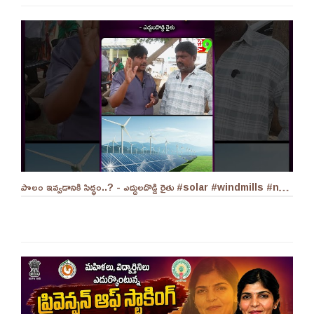
పొలం ఇవ్వడానికి సిద్ధం..? - ఎద్దులదొడ్డి రైతు #solar #windmills #naralokesh #solarenergy