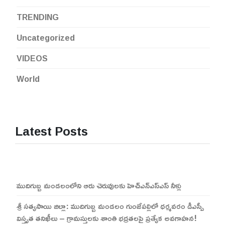
TRENDING
Uncategorized
VIDEOS
World
Latest Posts
ముదిగుబ్బ మండలంలోని ఆరు చెరువులకు హెచ్ఎన్ఎస్ఎస్ నీళ్లు
శ్రీ సత్యసాయి జిల్లా: ముదిగుబ్బ మండలం గుంజేపల్లిలో ధర్మవరం డీఎస్పీ
విస్తృత తనిఖీలు – గ్రామస్తులకు శాంతి భద్రతలపై ప్రత్యేక అవగాహన!