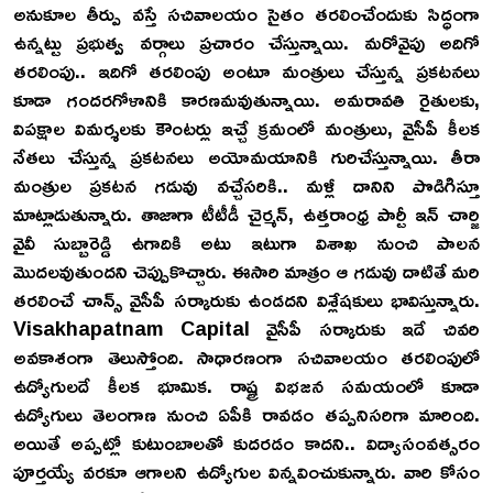
అనుకూల తీర్పు వస్తే సచివాలయం సైతం తరలించేందుకు సిద్ధంగా
ఉన్నట్టు ప్రభుత్వ వర్గాలు ప్రచారం చేస్తున్నాయి. మరోవైపు అదిగో
తరలింపు.. ఇదిగో తరలింపు అంటూ మంత్రులు చేస్తున్న ప్రకటనలు
కూడా గందరగోళానికి కారణమవుతున్నాయి. అమరావతి రైతులకు,
విపక్షాల విమర్శలకు కౌంటర్లు ఇచ్చే క్రమంలో మంత్రులు, వైసీపీ కీలక
నేతలు చేస్తున్న ప్రకటనలు అయోమయానికి గురిచేస్తున్నాయి. తీరా
మంత్రుల ప్రకటన గడువు వచ్చేసరికి.. మళ్లీ దానిని పొడిగిస్తూ
మాట్లాడుతున్నారు. తాజాగా టీటీడీ చైర్మన్, ఉత్తరాంధ్ర పార్టీ ఇన్ చార్జి
వైవీ సుబ్బారెడ్డి ఉగాదికి అటు ఇటుగా విశాఖ నుంచి పాలన
మొదలవుతుందని చెప్పుకొచ్చారు. ఈసారి మాత్రం ఆ గడువు దాటితే మరి
తరలించే చాన్స్ వైసీపీ సర్కారుకు ఉండదని విశ్లేషకులు భావిస్తున్నారు.
Visakhapatnam Capital వైసీపీ సర్కారుకు ఇదే చివరి
అవకాశంగా తెలుస్తోంది. సాధారణంగా సచివాలయం తరలింపులో
ఉద్యోగులదే కీలక భూమిక. రాష్ట్ర విభజన సమయంలో కూడా
ఉద్యోగులు తెలంగాణ నుంచి ఏపీకి రావడం తప్పనిసరిగా మారింది.
అయితే అప్పట్లో కుటుంబాలతో కుదరడం కాదని.. విద్యాసంవత్సరం
పూర్తయ్యే వరకూ ఆగాలని ఉద్యోగుల విన్నవించుకున్నారు. వారి కోసం