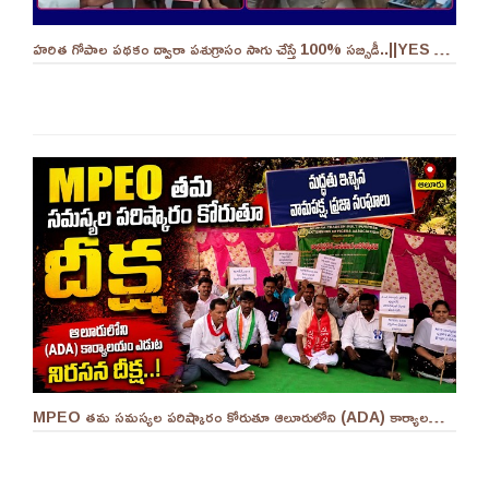
హరిత గోపాల పథకం ద్వారా పశుగ్రాసం సాగు చేస్తే 100% సబ్సిడీ..||YES 9TV
MPEO తమ సమస్యల పరిష్కారం కోరుతూ ఆలూరులోని (ADA) కార్యాలయం ఎదుట దీక్ష ||YES 9TV #kurnool