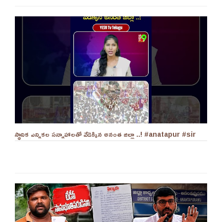
స్థానిక ఎన్నికల సన్నాహాలతో వేడెక్కిన అనంత జిల్లా ..! #anatapur #sir