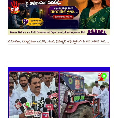
మహిళలు, విద్యార్తినిలు ఎదుర్కొంటున్న ప్రివెన్షన్ ఆఫ్ స్టాకింగ్ పై అవగాహన సదస్సు.. - ||YES 9TV