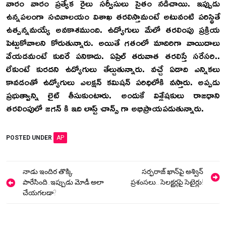
వారం వారం ప్రత్యేక రైలు సర్వీసులు సైతం నడిచాయి. ఇప్పుడు
ఉన్నపలంగా సచివాలయం విశాఖ తరలిస్తామంటే అటువంటి పరిస్థితే
ఉత్పన్నమయ్యే అవకాశముంది. ఉద్యోగులు మేలో తరలింపు ప్రక్రియ
పెట్టుకోవాలని కోరుతున్నారు. అయితే గతంలో మాదిరిగా వాయిదాలు
వేయడమంటే కుదిరే పనికాదు. ఏప్రిల్ తరువాత తరలిస్తే సరేసరి..
లేకుంటే కురదని ఉద్యోగులు తేల్చుతున్నారు. వచ్చే ఏడాది ఎన్నికలు
కావడంతో ఉద్యోగులు ఎలక్షన్ కమిషన్ పరిధిలోకి వస్తారు. అప్పడు
ప్రభుత్వాన్ని లైట్ తీసుకుంటారు. అందుకే విశ్లేషకులు రాజధాని
తరలింపులో జగన్ కి ఇది లాస్ట్ చాన్స్ గా అభిప్రాయపడుతున్నారు.
POSTED UNDER
AP
Post
నాడు ఇందిర తొక్కి
సర్ఫరాజ్‌ ఖాన్‌పై అశ్విన్
navigation
పారేసింది..ఇప్పుడు మోడీ అలా
ప్రశంసలు.. సెలక్టర్లపై సెటైర్లు!
చేయగలడా?