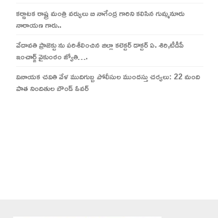
కర్ణాటక రాష్ట్ర మంత్రి వర్యులు బి నాగేంద్ర గారిని కలిసిన గుమ్మనూరు
నారాయణ గారు..
వేదావతి ప్రాజెక్టు ను పరిశీలించిన జిల్లా కలెక్టర్ డాక్టర్ ఏ. శిరి,టీడీపీ
ఇంచార్జ్ వైకుంఠం జ్యోతి….
వినాయక చవితి వేళ ముదిగుబ్బ పోలీసుల ముందస్తు చర్యలు: 22 మంది
పాత నిందితుల బౌండ్ ఓవర్