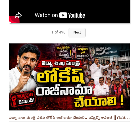
1
of
496
Next
విద్యా శాఖ మంత్రి పదవి లోకేష్ రాజీనామా చేయాలీ.. ఎమ్మెల్యే అనంత ||YES 9TV