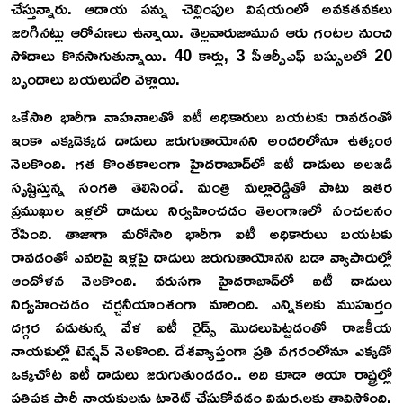
చేస్తున్నారు. ఆదాయ పన్ను చెల్లింపుల విషయంలో అవకతవకలు
జరిగినట్లు ఆరోపణలు ఉన్నాయి. తెల్లవారుజామున ఆరు గంటల నుంచి
సోదాలు కొనసాగుతున్నాయి. 40 కార్లు, 3 సీఆర్పీఎఫ్ బస్సులలో 20
బృందాలు బయలుదేరి వెళ్లాయి.
ఒకేసారి భారీగా వాహనాలతో ఐటీ అధికారులు బయటకు రావడంతో
ఇంకా ఎక్కడెక్కడ దాడులు జరుగుతాయోనని అందరిలోనూ ఉత్కంఠ
నెలకొంది. గత కొంతకాలంగా హైదరాబాద్‌లో ఐటీ దాడులు అలజడి
సృష్టిస్తున్న సంగతి తెలిసిందే. మంత్రి మల్లారెడ్డితో పాటు ఇతర
ప్రముఖుల ఇళ్లలో దాడులు నిర్వహించడం తెలంగాణలో సంచలనం
రేపింది. తాజాగా మరోసారి భారీగా ఐటీ అధికారులు బయటకు
రావడంతో ఎవరిపై ఇళ్లపై దాడులు జరుగుతాయోనని బడా వ్యాపారుల్లో
ఆందోళన నెలకొంది. వరుసగా హైదరాబాద్‌లో ఐటీ దాడులు
నిర్వహించడం చర్చనీయాంశంగా మారింది. ఎన్నికలకు ముహుర్తం
దగ్గర పడుతున్న వేళ ఐటీ రైడ్స్ మొదలుపెట్టడంతో రాజకీయ
నాయకుల్లో టెన్షన్ నెలకొంది. దేశవ్యాప్తంగా ప్రతి నగరంలోనూ ఎక్కడో
ఒక్కచోట ఐటీ దాడులు జరుగుతుండడం.. అది కూడా ఆయా రాష్ట్రల్లో
ప్రతిపక్ష పార్టీ నాయకులను టార్గెట్ చేసుకోవడం విమర్శలకు తావిస్తోంది.