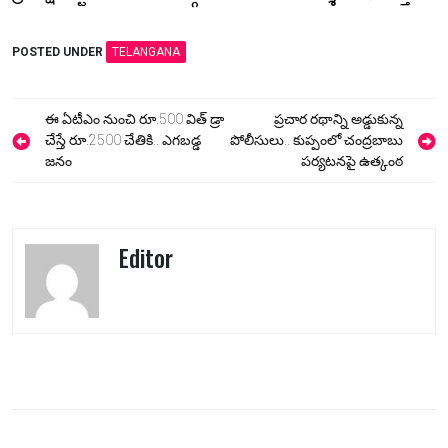
POSTED UNDER
TELANGANA
Post
ఈ ఏటీఎం నుంచి రూ.500 విత్ డ్రా
ప్రచార రథాన్ని అడ్డుకున్న
navigation
చేస్తే రూ.2500 చేతికి.. ఎగబడ్డ
పోలీసులు.. కుప్పంలో చంద్రబాబు
జనం
పర్యటనపై ఉత్కంఠ
Editor