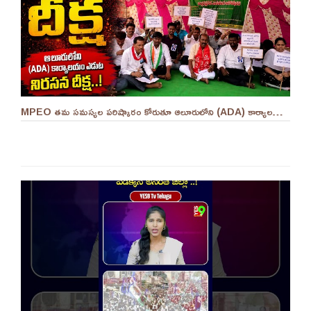
MPEO తమ సమస్యల పరిష్కారం కోరుతూ ఆలూరులోని (ADA) కార్యాలయం ఎదుట దీక్ష ||YES 9TV #kurnool