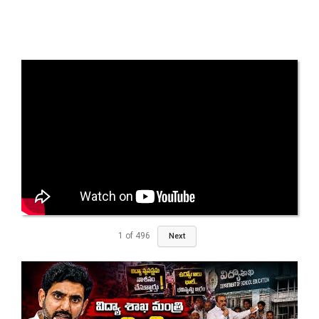
1
of
496
Next