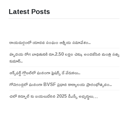
Latest Posts
రాయదుర్గంలో యాదవ సంఘం ఆత్మీయ సమావేశం..
హృదయ రోగ బాధితునికి రూ.2.50 లక్షల చెక్కు అందజేసిన మంత్రి సత్య
కుమార్..
ఆక్స్‌ఫర్డ్ గ్లోబల్‌లో ఘనంగా ఫ్రెషర్స్ డే వేడుకలు..
గోనెగండ్లలో ఘనంగా BVSF ప్రధాన కార్యాలయ ప్రారంభోత్సవం..
చలో కర్నూల్ కు బయలుదేరిన 2025 డీఎస్సీ అభ్యర్థులు…