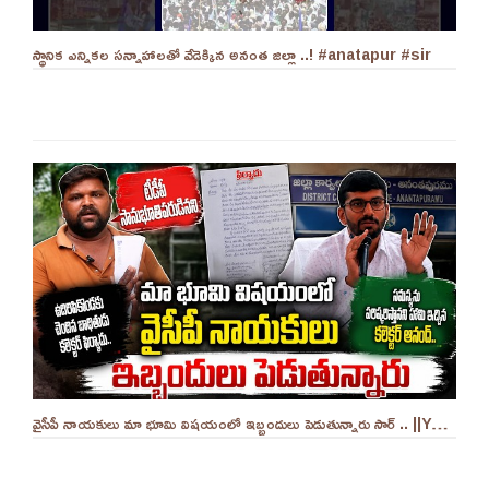
స్థానిక ఎన్నికల సన్నాహాలతో వేడెక్కిన అనంత జిల్లా ..! #anatapur #sir
వైసీపీ నాయకులు మా భూమి విషయంలో ఇబ్బందులు పెడుతున్నారు సార్ .. ||YES 9TV