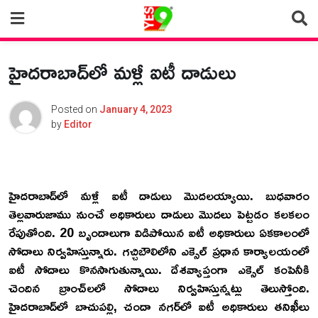
Skip
to
content
హైదరాబాద్‌లో మళ్లీ ఐటీ దాడులు
Posted on
January 4, 2023
by
Editor
హైదరాబాద్‌లో మళ్లీ ఐటీ దాడులు మొదలయ్యాయి. బుధవారం
తెల్లవారుజాము నుంచే అధికారులు దాడులు మొదలు పెట్టడం కలకలం
రేపుతోంది. 20 బృందాలుగా విడిపోయిన ఐటీ అధికారులు ఏకకాలంలో
సోదాలు నిర్వహిస్తున్నారు. గచ్చిబౌలిలోని ఎక్సెల్ ప్రధాన కార్యాలయంలో
ఐటీ సోదాలు కొనసాగుతున్నాయి. దేశవ్యాప్తంగా ఎక్సెల్ కంపెనీకి
చెందిన బ్రాంచ్‌లలో సోదాలు నిర్వహిస్తున్నట్లు తెలుస్తోంది.
హైదరాబాద్‌లో బాచుపల్లి, చందా నగర్‌లో ఐటీ అధికారులు తనిఖీలు