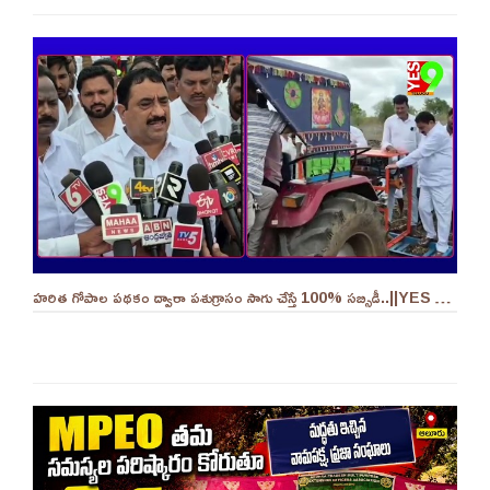
హరిత గోపాల పథకం ద్వారా పశుగ్రాసం సాగు చేస్తే 100% సబ్సిడీ..||YES 9TV