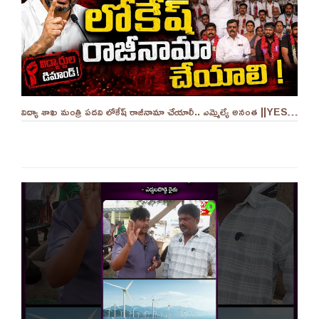
విద్యా శాఖ మంత్రి పదవి లోకేష్ రాజీనామా చేయాలీ.. ఎమ్మెల్యే అనంత ||YES 9TV