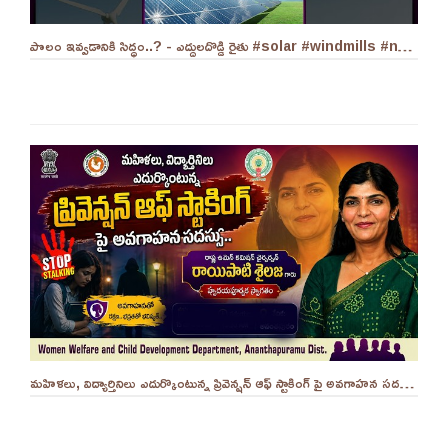
పొలం ఇవ్వడానికి సిద్ధం..? - ఎద్దులదొడ్డి రైతు #solar #windmills #naralokesh #solarenergy
మహిళలు, విద్యార్తినిలు ఎదుర్కొంటున్న ప్రివెన్షన్ ఆఫ్ స్టాకింగ్ పై అవగాహన సదస్సు.. - ||YES 9TV