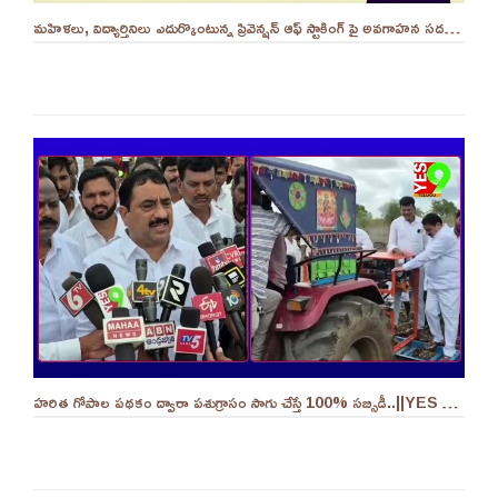
మహిళలు, విద్యార్తినిలు ఎదుర్కొంటున్న ప్రివెన్షన్ ఆఫ్ స్టాకింగ్ పై అవగాహన సదస్సు.. - ||YES 9TV
హరిత గోపాల పథకం ద్వారా పశుగ్రాసం సాగు చేస్తే 100% సబ్సిడీ..||YES 9TV