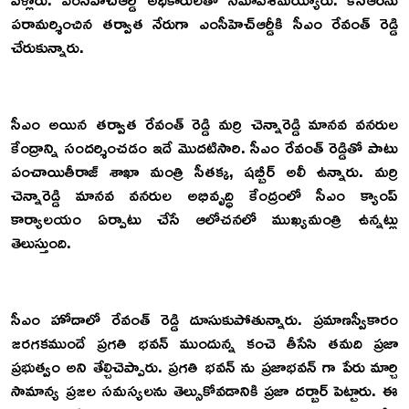
పరామర్శించిన తర్వాత నేరుగా ఎంసీహెచ్‌ఆర్డీకి సీఎం రేవంత్ రెడ్డి
చేరుకున్నారు.
సీఎం అయిన తర్వాత రేవంత్ రెడ్డి మర్రి చెన్నారెడ్డి మానవ వనరుల
కేంద్రాన్ని సందర్శించడం ఇదే మొదటిసారి. సీఎం రేవంత్ రెడ్డితో పాటు
పంచాయితీరాజ్ శాఖా మంత్రి సీతక్క, షబ్బీర్ అలీ ఉన్నారు. మర్రి
చెన్నారెడ్డి మానవ వనరుల అభివృద్ధి కేంద్రంలో సీఎం క్యాంప్
కార్యాలయం ఏర్పాటు చేసే ఆలోచనలో ముఖ్యమంత్రి ఉన్నట్లు
తెలుస్తుంది.
సీఎం హోదాలో రేవంత్ రెడ్డి దూసుకుపోతున్నారు. ప్రమాణస్వీకారం
జరగకముందే ప్రగతి భవన్ ముందున్న కంచె తీసేసి తమది ప్రజా
ప్రభుత్వం అని తేల్చిచెప్పారు. ప్రగతి భవన్ ను ప్రజాభవన్ గా పేరు మార్చి
సామాన్య ప్రజల సమస్యలను తెల్సుకోవడానికి ప్రజా దర్బార్ పెట్టారు. ఈ