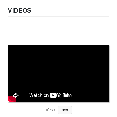
VIDEOS
1
of
496
Next