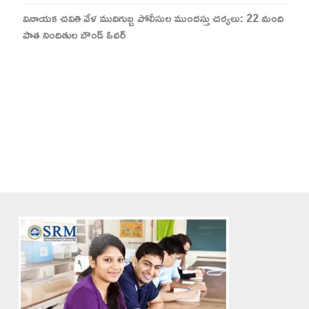
వినాయక చవితి వేళ ముదిగుబ్బ పోలీసుల ముందస్తు చర్యలు: 22 మంది
పాత నిందితుల బౌండ్ ఓవర్