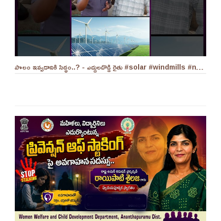
పొలం ఇవ్వడానికి సిద్ధం..? - ఎద్దులదొడ్డి రైతు #solar #windmills #naralokesh #solarenergy