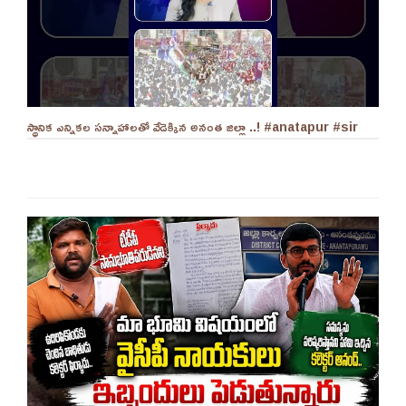
స్థానిక ఎన్నికల సన్నాహాలతో వేడెక్కిన అనంత జిల్లా ..! #anatapur #sir