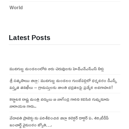
World
Latest Posts
ముదిగుబ్బ మండలంలోని ఆరు చెరువులకు హెచ్ఎన్ఎస్ఎస్ నీళ్లు
శ్రీ సత్యసాయి జిల్లా: ముదిగుబ్బ మండలం గుంజేపల్లిలో ధర్మవరం డీఎస్పీ
విస్తృత తనిఖీలు – గ్రామస్తులకు శాంతి భద్రతలపై ప్రత్యేక అవగాహన!
కర్ణాటక రాష్ట్ర మంత్రి వర్యులు బి నాగేంద్ర గారిని కలిసిన గుమ్మనూరు
నారాయణ గారు..
వేదావతి ప్రాజెక్టు ను పరిశీలించిన జిల్లా కలెక్టర్ డాక్టర్ ఏ. శిరి,టీడీపీ
ఇంచార్జ్ వైకుంఠం జ్యోతి….