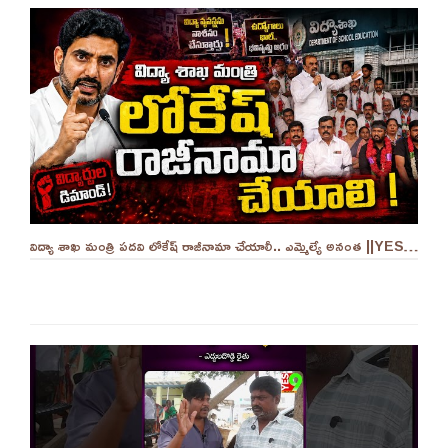
విద్యా శాఖ మంత్రి పదవి లోకేష్ రాజీనామా చేయాలీ.. ఎమ్మెల్యే అనంత ||YES 9TV