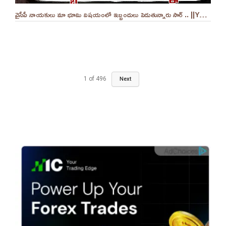
వైసీపీ నాయకులు మా భూమి విషయంలో ఇబ్బందులు పెడుతున్నారు సార్ .. ||YES 9TV
1
of
496
Next