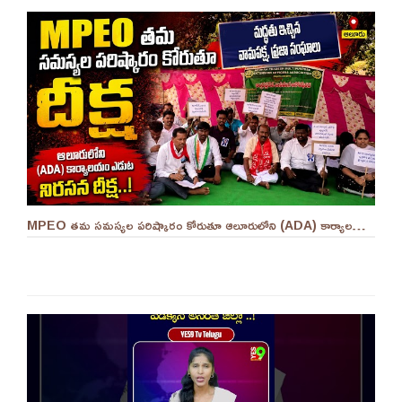
MPEO తమ సమస్యల పరిష్కారం కోరుతూ ఆలూరులోని (ADA) కార్యాలయం ఎదుట దీక్ష ||YES 9TV #kurnool