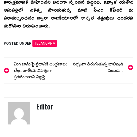
కార్యక్రమానికి ఊహించని విధంగా స్పందన వచ్చింది. ఇవ్వాళ యశోద
ఆసుపత్రిలో చికిత్స పొందుతున్న మాజీ సీఎం కేసీఆర్ ను
పరామర్శించడం ద్వారా రాజకీయాలలో శాశ్వత శత్రువులు ఉండరని
మరోసారి నిరూపించారు.
POSTED UNDER
TELANGANA
Post
మిగ్ జామ్ పై ప్రధానికి చంద్రబాబు
న‌గ్నంగా తిరుగుతున్న బాలీవుడ్
navigation
లేఖ.. జాతీయ విపత్తుగా
న‌టుడు…
ప్రకటించాలని విజ్ఞప్తి..
Editor