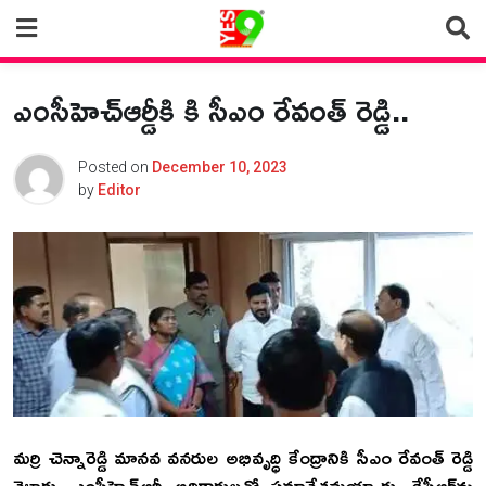
Skip
to
content
ఎంసీహెచ్‌ఆర్డీకి కి సీఎం రేవంత్ రెడ్డి..
Posted on
December 10, 2023
by
Editor
మర్రి చెన్నారెడ్డి మానవ వనరుల అభివృద్ధి కేంద్రానికి సీఎం రేవంత్ రెడ్డి
వెళ్లారు. ఎంసీహెచ్‌ఆర్డీ అధికారులతో సమావేశమయ్యారు. కేసీఆర్‌ను