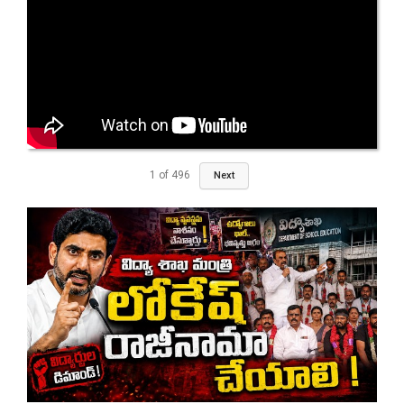
1
of
496
Next