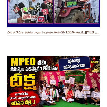
హరిత గోపాల పథకం ద్వారా పశుగ్రాసం సాగు చేస్తే 100% సబ్సిడీ..||YES 9TV