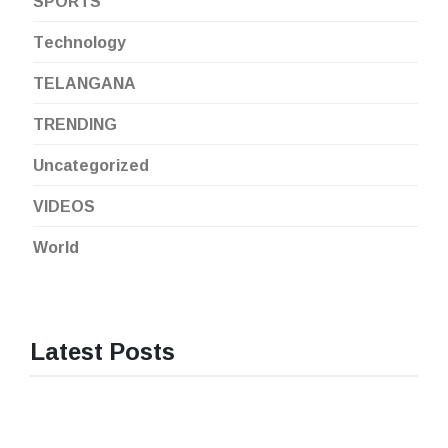
SPORTS
Technology
TELANGANA
TRENDING
Uncategorized
VIDEOS
World
Latest Posts