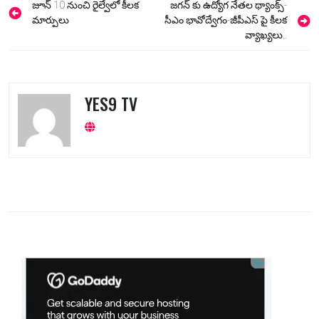
Post
జూన్ 10 నుంచి రైల్వేలో కీలక
జగన్ కు ఉద్యోగ నేతల థ్యాంక్స్-
navigation
మార్పులు
సీఎం భావోద్వేగం-జీపీఎస్ పై కీలక
వ్యాఖ్యలు..
YES9 TV