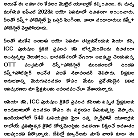
అయితే ఈ అవకాశం కేవలం మొబైల్ యూజర్లకే కల్పించింది. ఈ మధ్య
ముగిసిన ఐపీఎల్ 2023ని జియో సినిమాలో ఉచితంగా అందించారు.
దీంతో డిస్నీ+ హాట్‌స్టార్ పై ఒత్తిడి పెరిగింది. చాలా చందాదారులు డిస్నీ+
హాట్‌స్టార్ వెళ్లిపోయారు.
దీంతో ముకేశ్ అంబానీ జియో సినిమా తట్టుకునేందుకు సియా కప్,
ICC పురుషుల క్రికెట్ ప్రపంచ కప్ టోర్నమెంట్‌లను ఉచితంగా
అదిస్తున్నట్లు తెలుస్తోంది. భారతదేశంలో వేగంగా అభివృద్ధి చెందుతున్న
OTT పరిశ్రమలో డిస్నీ+హాట్‌స్టార్ ముందంజలో ఉందని
డిస్నీ+హాట్‌స్టార్ అధినేత సజిత్ శివానందన్ తెలిపారు. వీక్షకుల
అనుభవాన్ని మెరుగుపరచడం కోసం మేము ప్రవేశపెట్టిన వివిధ
ఆవిష్కరణలు మా ప్రేక్షకులను ఆనందపరిచేలా చేశాయన్నారు.
ఆసియా కప్, ICC పురుషుల క్రికెట్ ప్రపంచ కప్‌లను విస్తృత ప్రేక్షకులకు
అందుబాటులో ఉంచడం కోసం ఈ నిర్ణయం తీసుకున్నట్లు చెప్పారు.
ఇండియాలోలో 540 మిలియన్లకు పైగా ఉన్న స్మార్ట్‌ఫోన్‌ యూజర్లకు
రాబోయే ప్రతిష్ఠాత్మక క్రికెట్‌ టోర్నమెంట్లను ఉచితంగా వీక్షించే అవకాశం
లభిస్తుందని పేర్కొన్నారు. టీవీల్లో మ్యాచ్‌లను చూసే వారికి కూడా ఈ