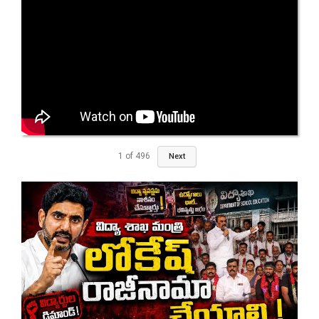
1
of
496
Next