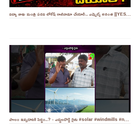
విద్యా శాఖ మంత్రి పదవి లోకేష్ రాజీనామా చేయాలీ.. ఎమ్మెల్యే అనంత ||YES 9TV
పొలం ఇవ్వడానికి సిద్ధం..? - ఎద్దులదొడ్డి రైతు #solar #windmills #naralokesh #solarenergy