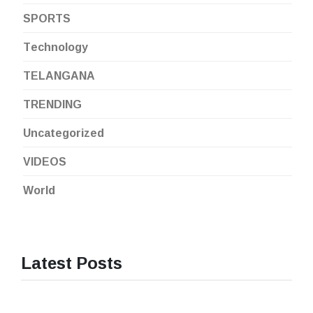
SPORTS
Technology
TELANGANA
TRENDING
Uncategorized
VIDEOS
World
Latest Posts