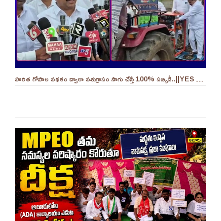
హరిత గోపాల పథకం ద్వారా పశుగ్రాసం సాగు చేస్తే 100% సబ్సిడీ..||YES 9TV