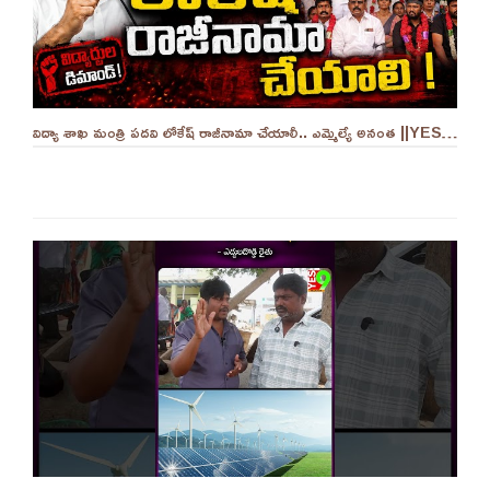
విద్యా శాఖ మంత్రి పదవి లోకేష్ రాజీనామా చేయాలీ.. ఎమ్మెల్యే అనంత ||YES 9TV