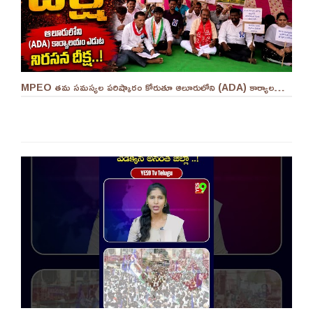
MPEO తమ సమస్యల పరిష్కారం కోరుతూ ఆలూరులోని (ADA) కార్యాలయం ఎదుట దీక్ష ||YES 9TV #kurnool