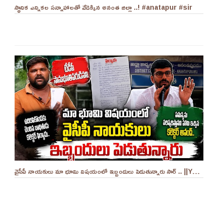
స్థానిక ఎన్నికల సన్నాహాలతో వేడెక్కిన అనంత జిల్లా ..! #anatapur #sir
వైసీపీ నాయకులు మా భూమి విషయంలో ఇబ్బందులు పెడుతున్నారు సార్ .. ||YES 9TV