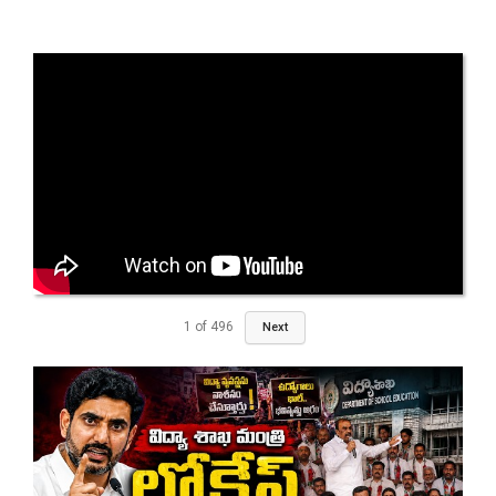
1
of
496
Next