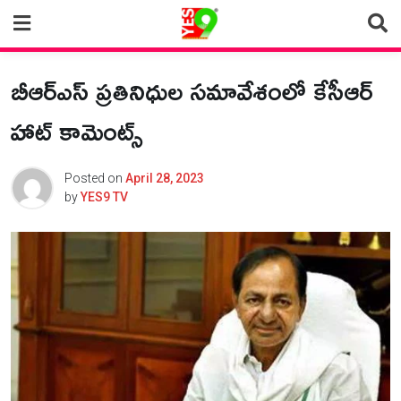
Skip
to
content
బీఆర్ఎస్ ప్రతినిధుల సమావేశంలో కేసీఆర్
హాట్ కామెంట్స్
Posted on
April 28, 2023
by
YES9 TV