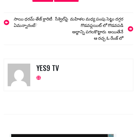
Post
సాయి ధరమ్ తేజ్ క్లారిటీ.. సీక్వెల్‌పై
మహిళల మధ్య పంపు సెట్టు దగ్గర
navigation
ఏమన్నారంటే?
గొడవఫ్లయిట్ లో గొడవపడి
అద్దాన్ని పగలకొట్టారు. అయితేనే
ఆ రచ్చ ఓ రేంజ్ లో
YES9 TV