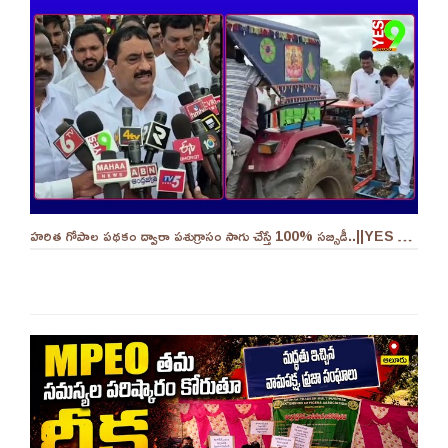
హరిత గోపాల పథకం ద్వారా పశుగ్రాసం సాగు చేస్తే 100% సబ్సిడీ..||YES 9TV