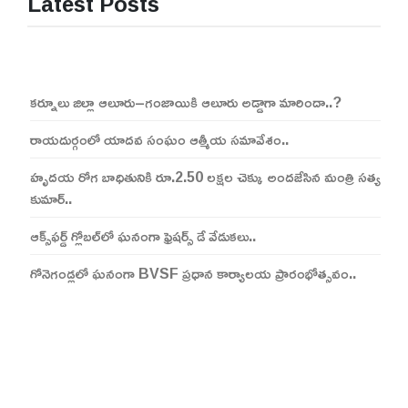
Latest Posts
కర్నూలు జిల్లా ఆలూరు–గంజాయికి ఆలూరు అడ్డాగా మారిందా..?
రాయదుర్గంలో యాదవ సంఘం ఆత్మీయ సమావేశం..
హృదయ రోగ బాధితునికి రూ.2.50 లక్షల చెక్కు అందజేసిన మంత్రి సత్య
కుమార్..
ఆక్స్‌ఫర్డ్ గ్లోబల్‌లో ఘనంగా ఫ్రెషర్స్ డే వేడుకలు..
గోనెగండ్లలో ఘనంగా BVSF ప్రధాన కార్యాలయ ప్రారంభోత్సవం..