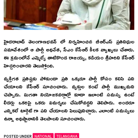
హై
దరాబాద్ తెలంగాణభవన్ లో నిర్వహించిన బీఆర్ఎస్ ప్రతినిధుల
సమావేశంలో ఆ పార్టీ అధినేత, సీఎం కేసీఆర్ కీలక వ్యాఖ్యలు చేశారు.
ఈ క్రమంలోనే ఎమ్మెల్యే తాటికొండ రాజయ్య, కడియం శ్రీహరిని కేసీఆర్
హెచ్చరించారని తెలుస్తోంది.
వ్యక్తిగత ప్రతిష్టకు పోకుండా ప్రతి ఒక్కరూ పార్టీ కోసం కలిసి పని
చేయాలని కేసీఆర్ సూచించారు. వ్యక్తుల కంటే పార్టీ ముఖ్యమని
చెప్పారు. మిగతా నియోజకవర్గాల్లో కూడా ఇలాంటి సమస్య ఉంటే
లీడర్లు ఒకరిపై ఒకరు విమర్శలు చేసుకోవద్దని తెలిపారు. అందరూ
ఎన్నికలే టార్గెట్ గా పని చేయాలని పిలుపునిచ్చారు. ఎలాంటి సమస్యలు
ఉన్నా అధిష్టానానికి తెలపాలని సూచించారు.
POSTED UNDER
NATIONAL
TELANGANA