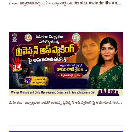
పొలం ఇవ్వడానికి సిద్ధం..? - ఎద్దులదొడ్డి రైతు #solar #windmills #naralokesh #solarenergy
మహిళలు, విద్యార్తినిలు ఎదుర్కొంటున్న ప్రివెన్షన్ ఆఫ్ స్టాకింగ్ పై అవగాహన సదస్సు.. - ||YES 9TV