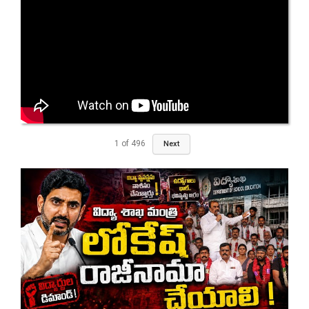
1
of
496
Next