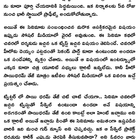
ను కూడా పూర్తి చేయడానికి సిద్ధమయింది. ఇక నిర్మాతలకు 5వ రోజు
నుంచి భారీ స్థాయిలో ప్రాఫీట్స్ అందుకోబోతున్నారు.
అయితే ఈ సినిమాకు సంబంధించిన మరొక ఆసక్తికరమైన విషయం
ఇప్పుడు సోషల్ మీడియాలో వైరల్ అవుతుంది. ఈ సినిమా కథలో
చివరలో దర్శకుడు ఇచ్చిన ఒక ట్విస్ట్ ఇచ్చిన విషయం తెలిసిందే. చివరలో
హీరోకు దెయ్యం పట్టడంతో సెకండ్ పార్ట్ కూడా ఉంటుందని అందరూ
ఒక సందేహాన్ని వ్యక్తం చేశారు. అయితే ఆ విషయంలో ఇంటర్వ్యూలో
ఎక్కడ కూడా చిత్ర యూనిట్ సభ్యులు క్లారిటీ ఇవ్వలేదు. కానీ హీరో
సాయిధరమ్ తేజ్ మాత్రం ఇటీవల సోషల్ మీడియాలో ఒక వివరణ ఇచ్చే
ప్రయత్నం చేశాడు.
ట్విట్టర్ లో సాయి ధరమ్ తేజ్ చిట్ చాట్ చేయగా.. సినిమా చివరిలో
ఇచ్చిన ట్విస్టుతో సీక్వెల్ ఉంటుందా ఉండదా అనే విషయాన్ని
అడగడంతో సాయిధరమ్ తేజ్ ఉంది కాబట్టే అలా హింట్ ఇచ్చాము అని
ఒక క్లారిటీ అయితే ఇచ్చాడు దీంతో ఈ సినిమాను అమితంగా ఇష్టపడిన
వారికి ఇది మంచి గుడ్ న్యూస్ అని చెప్పవచ్చు. ఇక ఆ సీక్వెల్ ప్రాజెక్ట్
దర్శకుడు కార్తీక్ ఎప్పుడు తెరపైకి తీసుకువస్తాడా? అని ఓవర్గం వారు