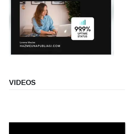
VIDEOS