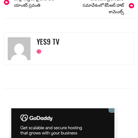
navigation
యాంకర్ స్రవంతి
సమావేశంలో కేసీఆర్ హాట్
కామెంట్స్
YES9 TV