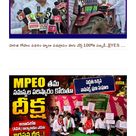
హరిత గోపాల పథకం ద్వారా పశుగ్రాసం సాగు చేస్తే 100% సబ్సిడీ..||YES 9TV