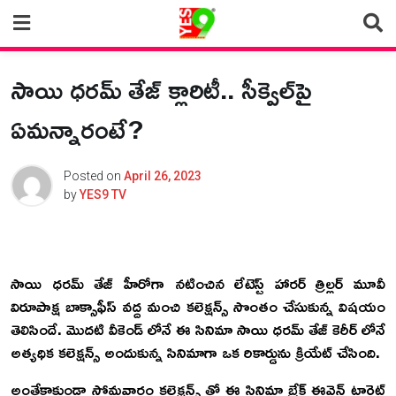
Skip
to
content
సాయి ధరమ్ తేజ్ క్లారిటీ.. సీక్వెల్‌పై
ఏమన్నారంటే?
Posted on
April 26, 2023
by
YES9 TV
సా
యి ధరమ్ తేజ్ హీరోగా నటించిన లేటెస్ట్ హారర్ త్రిల్లర్ మూవీ
విరూపాక్ష బాక్సాఫీస్ వద్ద మంచి కలెక్షన్స్ సొంతం చేసుకున్న విషయం
తెలిసిందే. మొదటి వీకెండ్ లోనే ఈ సినిమా సాయి ధరమ్ తేజ్ కెరీర్ లోనే
అత్యధిక కలెక్షన్స్ అందుకున్న సినిమాగా ఒక రికార్డును క్రియేట్ చేసింది.
అంతేకాకుండా సోమవారం కలెక్షన్స్ తో ఈ సినిమా బ్రేక్ ఈవెన్ టార్గెట్