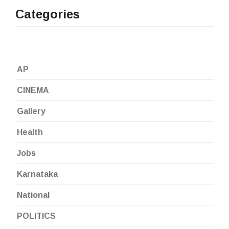
Categories
AP
CINEMA
Gallery
Health
Jobs
Karnataka
National
POLITICS