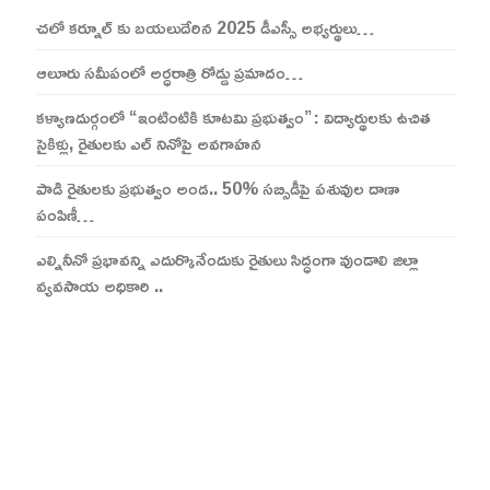
చలో కర్నూల్ కు బయలుదేరిన 2025 డీఎస్సీ అభ్యర్థులు…
ఆలూరు సమీపంలో అర్ధరాత్రి రోడ్డు ప్రమాదం…
కళ్యాణదుర్గంలో “ఇంటింటికి కూటమి ప్రభుత్వం”: విద్యార్థులకు ఉచిత
సైకిళ్లు, రైతులకు ఎల్ నినోపై అవగాహన
పాడి రైతులకు ప్రభుత్వం అండ.. 50% సబ్సిడీపై పశువుల దాణా
పంపిణీ…
ఎల్నినీనో ప్రభావన్ని ఎదుర్కొనేందుకు రైతులు సిద్ధంగా వుండాలి జిల్లా
వ్యవసాయ అధికారి ..