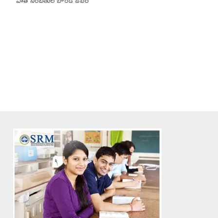
పాత నిందితుల బౌండ్ ఓవర్