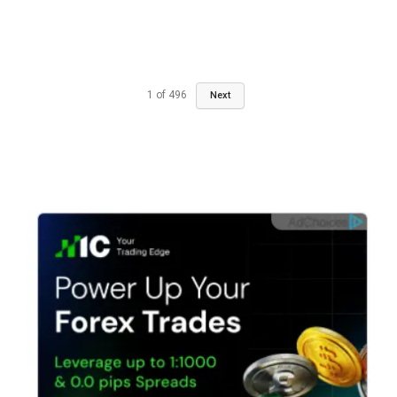
1
of
496
Next