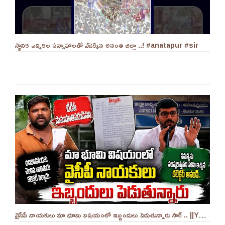
స్థానిక ఎన్నికల సన్నాహాలతో వేడెక్కిన అనంత జిల్లా ..! #anatapur #sir
వైసీపీ నాయకులు మా భూమి విషయంలో ఇబ్బందులు పెడుతున్నారు సార్ .. ||YES 9TV