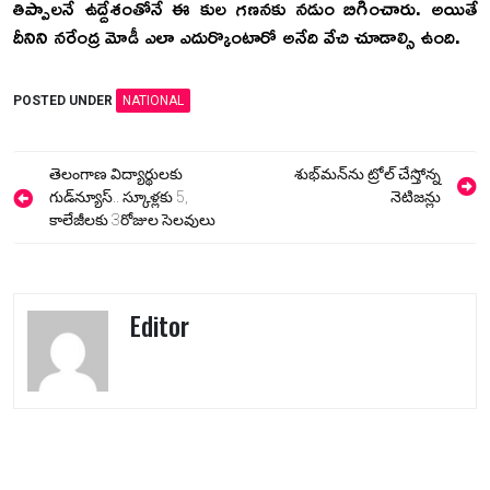
తిప్పాలనే ఉద్దేశంతోనే ఈ కుల గణనకు నడుం బిగించారు. అయితే
దీనిని నరేంద్ర మోడీ ఎలా ఎదుర్కొంటారో అనేది వేచి చూడాల్సి ఉంది.
POSTED UNDER
NATIONAL
Post
తెలంగాణ విద్యార్థులకు
శుభ్‌మన్‌ను ట్రోల్ చేస్తోన్న
navigation
గుడ్‌న్యూస్.. స్కూళ్లకు 5,
నెటిజన్లు
కాలేజీలకు 3రోజుల సెలవులు
Editor