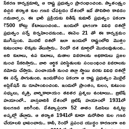
సేకరణ కార్యక్రమాన్ని ఆ రాష్ట్ర ప్రభుత్వం ప్రారంభించింది. స్వాతంత్య్రం
వచ్చిన తర్వాత కుల గణన చేపట్టడం దేశంలో ఇదే తొలిసారి కావడం
గమనార్హం. ఈ భారీ ప్రక్రియకు నితీష్ కుమార్ ప్రభుత్వం ఏకంగా
₹500 కోట్లు కేటాయించింది.. ఇందులో భాగంగా వివిధ దశల్లో
ప్రభుత్వం సర్వే నిర్వహించనుంది.. ఈనెల 21 తో ఈ కార్యక్రమం
ముగిస్తుంది. మొదటి దశలో ఇలా ఇందులో రాష్ట్రంలోని మొత్తం
కుటుంబాల లెక్కను తేలుస్తారు.. రెండో దశ మార్చిలో మొదలవుతుంది..
అని కులాలు, ఉప కులాలు, మతాల వివరాలను అధికారులు ప్రజల
నుంచి సేకరిస్తారు.. వారి ఆర్థిక పరిస్థితులకు సంబంధించి వివరాలను
నమోదు చేస్తారు. పంచాయతీ నుంచి జిల్లా స్థాయి వరకు వివిధ దశల్లో
ఈ సర్వే సాగుతుంది. ఇందుకోసం ఏకంగా ఆ రాష్ట్ర ప్రభుత్వం మొబైల్
అప్లికేషన్ ను రూపొందించింది. ఇందులో ప్రాంతం, కులం, కుటుంబ
సభ్యులు, వృత్తి, వార్షికాదాయం తదితర ప్రశ్నలు ఉంటాయి.. బ్రిటిష్
హయాంలో.. వాస్తవానికి దేశంలో బ్రిటిష్ హయాంలో 1931లో
కులగణన జరిగింది. దేశవ్యాప్తంగా 52 శాతం ఓబిసిలు ఉన్నట్టు
అప్పట్లో తేల్చారు. ఆ తర్వాత 1941లో కూడా మరోసారి కుల గణన
చేయాలని భావించారు.. కానీ, రెండో ప్రపంచ యుద్ధం కారణంగా అది