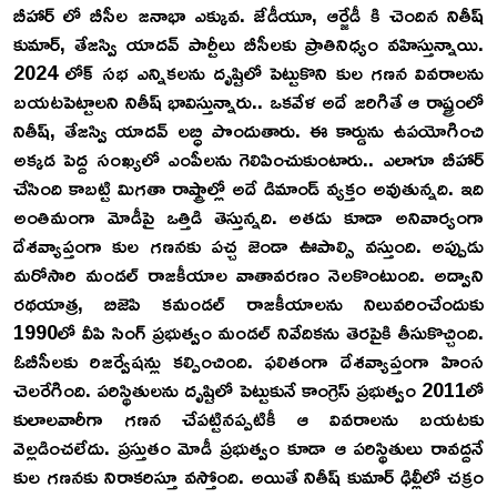
బీహార్ లో బీసీల జనాభా ఎక్కువ. జేడీయూ, ఆర్జేడీ కి చెందిన నితీష్
కుమార్, తేజస్వి యాదవ్ పార్టీలు బీసీలకు ప్రాతినిధ్యం వహిస్తున్నాయి.
2024 లోక్ సభ ఎన్నికలను దృష్టిలో పెట్టుకొని కుల గణన వివరాలను
బయటపెట్టాలని నితీష్ భావిస్తున్నారు.. ఒకవేళ అదే జరిగితే ఆ రాష్ట్రంలో
నితీష్, తేజస్వి యాదవ్ లబ్ధి పొందుతారు. ఈ కార్డును ఉపయోగించి
అక్కడ పెద్ద సంఖ్యలో ఎంపీలను గెలిపించుకుంటారు.. ఎలాగూ బీహార్
చేసింది కాబట్టి మిగతా రాష్ట్రాల్లో అదే డిమాండ్ వ్యక్తం అవుతున్నది. ఇది
అంతిమంగా మోడీపై ఒత్తిడి తెస్తున్నది. అతడు కూడా అనివార్యంగా
దేశవ్యాప్తంగా కుల గణనకు పచ్చ జెండా ఊపాల్సి వస్తుంది. అప్పుడు
మరోసారి మండల్ రాజకీయాల వాతావరణం నెలకొంటుంది. అద్వాని
రథయాత్ర, బిజెపి కమండల్ రాజకీయాలను నిలువరించేందుకు
1990లో వీపి సింగ్ ప్రభుత్వం మండల్ నివేదికను తెరపైకి తీసుకొచ్చింది.
ఓబీసీలకు రిజర్వేషన్లు కల్పించింది. ఫలితంగా దేశవ్యాప్తంగా హింస
చెలరేగింది. పరిస్థితులను దృష్టిలో పెట్టుకునే కాంగ్రెస్ ప్రభుత్వం 2011లో
కులాలవారీగా గణన చేపట్టినప్పటికీ ఆ వివరాలను బయటకు
వెల్లడించలేదు. ప్రస్తుతం మోడీ ప్రభుత్వం కూడా ఆ పరిస్థితులు రావద్దనే
కుల గణనకు నిరాకరిస్తూ వస్తోంది. అయితే నితీష్ కుమార్ ఢిల్లీలో చక్రం