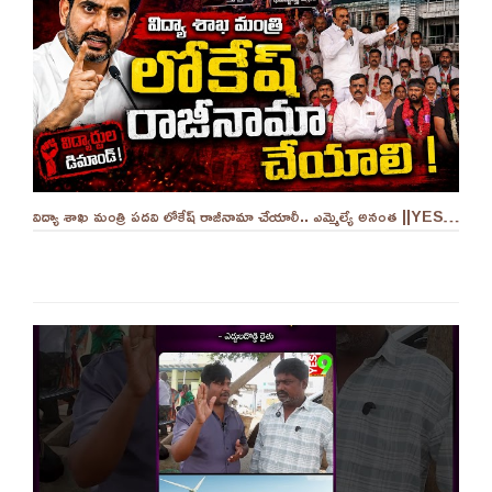
విద్యా శాఖ మంత్రి పదవి లోకేష్ రాజీనామా చేయాలీ.. ఎమ్మెల్యే అనంత ||YES 9TV