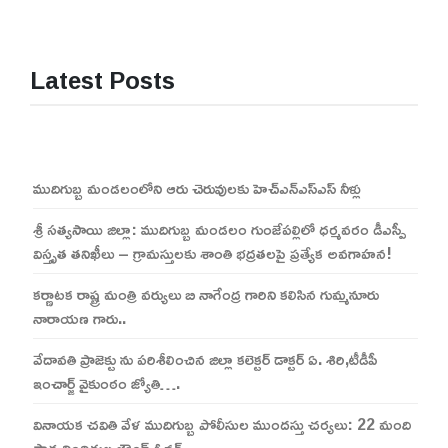
Latest Posts
ముదిగుబ్బ మండలంలోని ఆరు చెరువులకు హెచ్ఎన్ఎస్ఎస్ నీళ్లు
శ్రీ సత్యసాయి జిల్లా: ముదిగుబ్బ మండలం గుంజేపల్లిలో ధర్మవరం డీఎస్పీ
విస్తృత తనిఖీలు – గ్రామస్తులకు శాంతి భద్రతలపై ప్రత్యేక అవగాహన!
కర్ణాటక రాష్ట్ర మంత్రి వర్యులు బి నాగేంద్ర గారిని కలిసిన గుమ్మనూరు
నారాయణ గారు..
వేదావతి ప్రాజెక్టు ను పరిశీలించిన జిల్లా కలెక్టర్ డాక్టర్ ఏ. శిరి,టీడీపీ
ఇంచార్జ్ వైకుంఠం జ్యోతి….
వినాయక చవితి వేళ ముదిగుబ్బ పోలీసుల ముందస్తు చర్యలు: 22 మంది