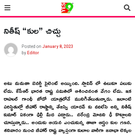
Skip
to
content
నితీష్ “కుల” చిచ్చు
Posted on
January 8, 2023
by
Editor
అటు మమతా బెనర్జీ సైలెంట్ అయ్యింది. స్టాలిన్ లో ఉలుకూ పలుకు
లేదు. కేసీఆర్ భారత రాష్ట్ర సమితిలో ఆశించినంత వేగం లేదు. ఇక
రాహుల్ గాంధీ జోడో యాత్రలోనే మునిగితేలుతున్నాడు. ఇలాంటి
పరిస్థితుల్లో బీహార్ రాష్ట్రాన్ని తేజస్వి యాదవ్ కు వదిలేసి అన్ని నితీష్
కుమార్ ఏకంగా ఢిల్లీ మీద పడ్డాడు.. నరేంద్ర మోదిని ఢీ కొట్టాలని
చూస్తున్నాడు.. అందుకు ఆయన ఎంచుకున్న తాజా ఆస్త్రం కుల గణన.
శనివారం నుంచి బీహార్ రాష్ట్ర వ్యాప్తంగా కులాల వారీగా జనాభా లెక్కల