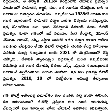
రద్దయింది.. ఆ తర్వాత, 2011లో కేంద్రంలోని యూపీఏ ప్రభుత్వం
హయాంలో సామాజిక, ఆర్థిక, కుల, జన గణనను చేపట్టింది. కానీ ఆ
వివరాలను బహిర్గతం చేయలేదు.. అప్పటినుంచి 1935లో జరిపిన కుల
గణన ఆధారంగానే సామాజిక వర్గాల వారీగా లెక్కలను గణిస్తున్నారు.
ఇక, దేశంలోనూ కుల గణన చేపట్టాలనే డిమాండ్ ఉంది. బీహార్
ప్రభుత్వం కూడా గతంలో ఇదే విషయం మీద కేంద్రాన్ని డిమాండ్
చేసింది. అయితే, ఎస్సీ, ఎస్టీలు మినహా ఇతర వర్గాల కులాల వారీగా
జనగణన చేపట్టడం లేదని బీహార్ రాష్ట్రానికి చెందిన కేంద్ర హోంశాఖ
సహాయ మంత్రి నిత్యానంద రాయ్ 2021 లో పార్లమెంటులో తేల్చి
చెప్పారు.. దేశానికి స్వాతంత్ర్యం వచ్చినప్పటి నుంచి ఇప్పటివరకు
ఏడుసార్లు జన గణన చేశారని, కేవలం ఎస్సీ, ఎస్టిలకు సంబంధించిన
వివరాలనే వెల్లడించారని ఆయన తెలిపారు. ఇక కుల గణనపై బీహార్
ప్రభుత్వం 2018, 19 లో ఏకగ్రీవంగా అసెంబ్లీ తీర్మానాలు
ఆమోదించింది.
గత జూన్లో అఖిలపక్ష సమావేశం కుల గణనకు పచ్చ జెండా ఊపింది.
ఏం జరుగుతుంది? బీహార్లో ప్రస్తుతం కుల గణన జరుగుతున్న
నేపథ్యంలో పలు మార్పులు చోటు చేసుకునే అవకాశం కనిపిస్తోంది.