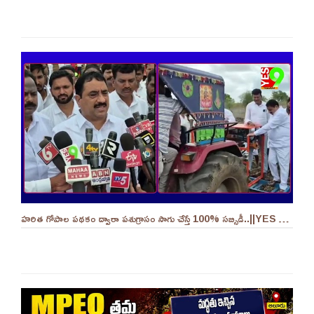
హరిత గోపాల పథకం ద్వారా పశుగ్రాసం సాగు చేస్తే 100% సబ్సిడీ..||YES 9TV