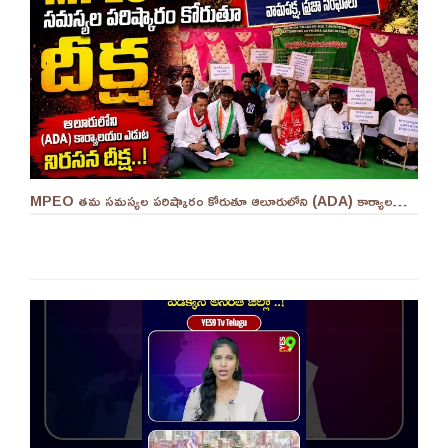
MPEO తమ సమస్యల పరిష్కారం కోరుతూ ఆలూరులోని (ADA) కార్యాలయం ఎదుట దీక్ష ||YES 9TV #kurnool