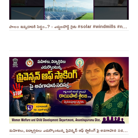
పొలం ఇవ్వడానికి సిద్ధం..? - ఎద్దులదొడ్డి రైతు #solar #windmills #naralokesh #solarenergy
మహిళలు, విద్యార్తినిలు ఎదుర్కొంటున్న ప్రివెన్షన్ ఆఫ్ స్టాకింగ్ పై అవగాహన సదస్సు.. - ||YES 9TV