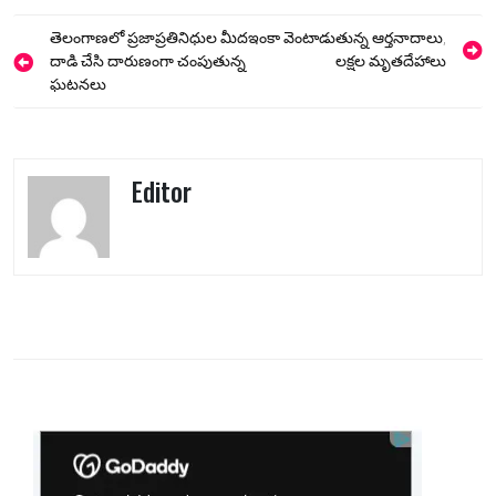
Post
తెలంగాణలో ప్రజాప్రతినిధుల మీద
ఇంకా వెంటాడుతున్న ఆర్తనాదాలు,
navigation
దాడి చేసి దారుణంగా చంపుతున్న
లక్షల మృతదేహాలు
ఘటనలు
Editor