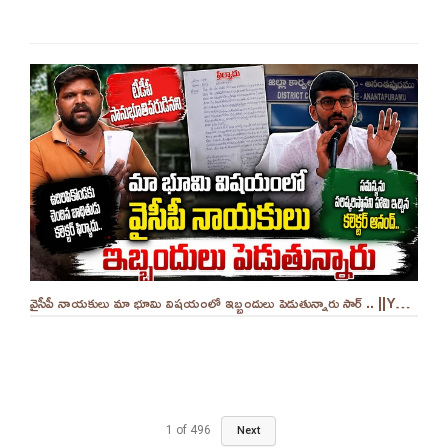
వైసీపీ నాయకులు మా భూమి విషయంలో ఇబ్బందులు పెడుతున్నారు సార్ .. ||YES 9TV
1
of
496
Next