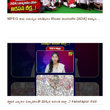
MPEO తమ సమస్యల పరిష్కారం కోరుతూ ఆలూరులోని (ADA) కార్యాలయం ఎదుట దీక్ష ||YES 9TV #kurnool
స్థానిక ఎన్నికల సన్నాహాలతో వేడెక్కిన అనంత జిల్లా ..! #anatapur #sir