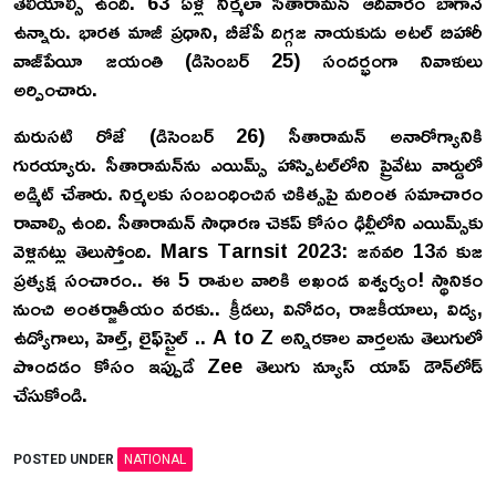
తెలియాల్సి ఉంది. 63 ఏళ్ల నిర్మలా సీతారామన్‌ ఆదివారం బాగానే
ఉన్నారు. భారత మాజీ ప్రధాని, బీజేపీ దిగ్గజ నాయకుడు అటల్ బిహారీ
వాజ్‌పేయీ జయంతి (డిసెంబర్ 25) సందర్భంగా నివాళులు
అర్పించారు.
మరుసటి రోజే (డిసెంబర్ 26) సీతారామన్‌ అనారోగ్యానికి
గురయ్యారు. సీతారామన్‌ను ఎయిమ్స్ హాస్పిటల్‌లోని ప్రైవేటు వార్డులో
అడ్మిట్ చేశారు. నిర్మలకు సంబంధించిన చికిత్సపై మరింత సమాచారం
రావాల్సి ఉంది. సీతారామన్ సాధారణ చెకప్ కోసం ఢిల్లీలోని ఎయిమ్స్‌కు
వెళ్లినట్లు తెలుస్తోంది. Mars Tarnsit 2023: జనవరి 13న కుజ
ప్రత్యక్ష సంచారం.. ఈ 5 రాశుల వారికి అఖండ ఐశ్వర్యం! స్థానికం
నుంచి అంతర్జాతీయం వరకు.. క్రీడలు, వినోదం, రాజకీయాలు, విద్య,
ఉద్యోగాలు, హెల్త్, లైఫ్‌స్టైల్ .. A to Z అన్నిరకాల వార్తలను తెలుగులో
పొందడం కోసం ఇప్పుడే Zee తెలుగు న్యూస్ యాప్ డౌన్‌లోడ్
చేసుకోండి.
POSTED UNDER
NATIONAL