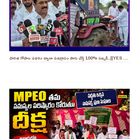
హరిత గోపాల పథకం ద్వారా పశుగ్రాసం సాగు చేస్తే 100% సబ్సిడీ..||YES 9TV