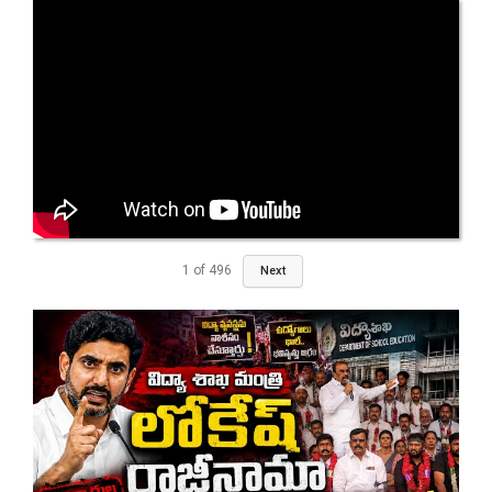
1
of
496
Next