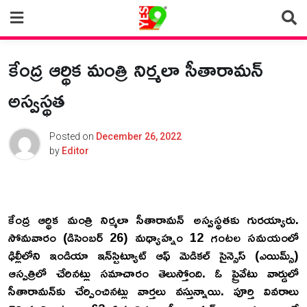
Skip
to
content
కేంద్ర ఆర్థిక మంత్రి నిర్మలా సీతారామన్
అస్వస్థత
Posted on
December 26, 2022
by
Editor
కేంద్ర ఆర్థిక మంత్రి నిర్మలా సీతారామన్ అస్వస్థతకు గురయ్యారు.
సోమవారం (డిసెంబర్ 26) మధ్యాహ్నం 12 గంటల సమయంలో
ఢిల్లీలోని ఇండియా ఇన్‌స్టిట్యూట్‌ ఆఫ్‌ మెడికల్‌ సైన్సెస్‌ (ఎయిమ్స్)
ఆస్పత్రిలో చేరినట్లు సమాచారం తెలుస్తోంది. ఓ ప్రైవేటు వార్డులో
సీతారామన్‌కు చేర్పించినట్లు వార్తలు వస్తున్నాయి. పూర్తి వివరాలు