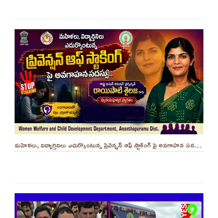
మహిళలు, విద్యార్తినిలు ఎదుర్కొంటున్న ప్రివెన్షన్ ఆఫ్ స్టాకింగ్ పై అవగాహన సదస్సు.. - ||YES 9TV