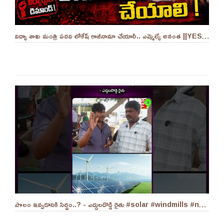
విద్యా శాఖ మంత్రి పదవి లోకేష్ రాజీనామా చేయాలీ.. ఎమ్మెల్యే అనంత ||YES 9TV
పొలం ఇవ్వడానికి సిద్ధం..? - ఎద్దులదొడ్డి రైతు #solar #windmills #naralokesh #solarenergy