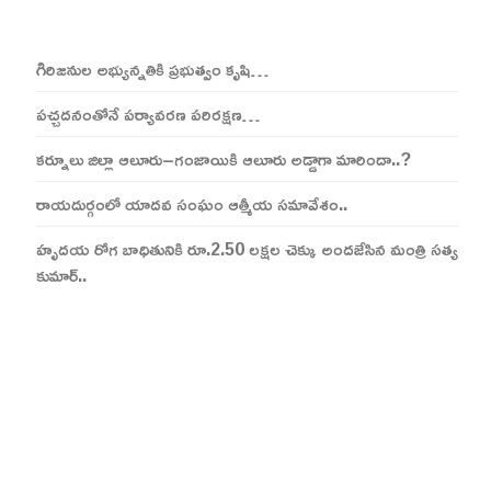
గిరిజనుల అభ్యున్నతికి ప్రభుత్వం కృషి…
పచ్చదనంతోనే పర్యావరణ పరిరక్షణ…
కర్నూలు జిల్లా ఆలూరు–గంజాయికి ఆలూరు అడ్డాగా మారిందా..?
రాయదుర్గంలో యాదవ సంఘం ఆత్మీయ సమావేశం..
హృదయ రోగ బాధితునికి రూ.2.50 లక్షల చెక్కు అందజేసిన మంత్రి సత్య
కుమార్..