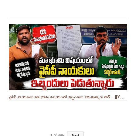
వైసీపీ నాయకులు మా భూమి విషయంలో ఇబ్బందులు పెడుతున్నారు సార్ .. ||YES 9TV
1
of
496
Next