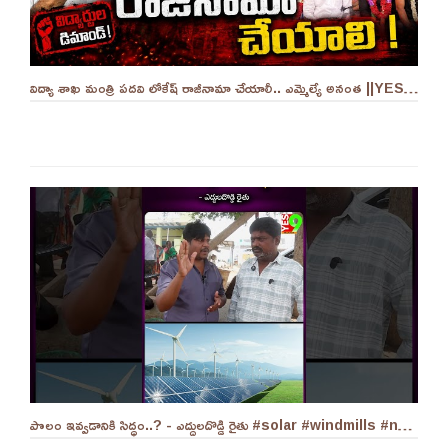
విద్యా శాఖ మంత్రి పదవి లోకేష్ రాజీనామా చేయాలీ.. ఎమ్మెల్యే అనంత ||YES 9TV
పొలం ఇవ్వడానికి సిద్ధం..? - ఎద్దులదొడ్డి రైతు #solar #windmills #naralokesh #solarenergy