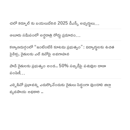
చలో కర్నూల్ కు బయలుదేరిన 2025 డీఎస్సీ అభ్యర్థులు…
ఆలూరు సమీపంలో అర్ధరాత్రి రోడ్డు ప్రమాదం…
కళ్యాణదుర్గంలో “ఇంటింటికి కూటమి ప్రభుత్వం”: విద్యార్థులకు ఉచిత
సైకిళ్లు, రైతులకు ఎల్ నినోపై అవగాహన
పాడి రైతులకు ప్రభుత్వం అండ.. 50% సబ్సిడీపై పశువుల దాణా
పంపిణీ…
ఎల్నినీనో ప్రభావన్ని ఎదుర్కొనేందుకు రైతులు సిద్ధంగా వుండాలి జిల్లా
వ్యవసాయ అధికారి ..