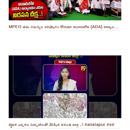
MPEO తమ సమస్యల పరిష్కారం కోరుతూ ఆలూరులోని (ADA) కార్యాలయం ఎదుట దీక్ష ||YES 9TV #kurnool
స్థానిక ఎన్నికల సన్నాహాలతో వేడెక్కిన అనంత జిల్లా ..! #anatapur #sir