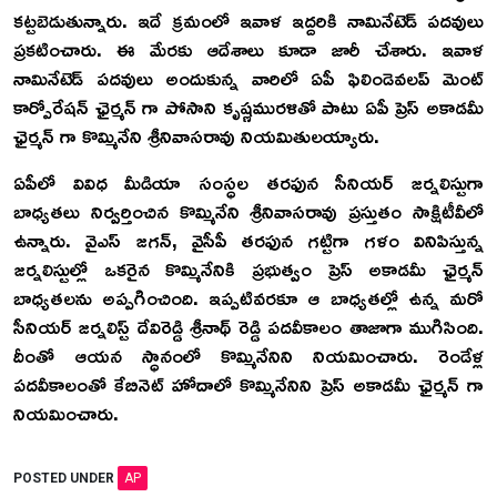
కట్టబెడుతున్నారు. ఇదే క్రమంలో ఇవాళ ఇద్దరికి నామినేటెడ్ పదవులు
ప్రకటించారు. ఈ మేరకు ఆదేశాలు కూడా జారీ చేశారు. ఇవాళ
నామినేటెడ్ పదవులు అందుకున్న వారిలో ఏపీ ఫిలిండెవలప్ మెంట్
కార్పోరేషన్ ఛైర్మన్ గా పోసాని కృష్ణమురళితో పాటు ఏపీ ప్రెస్ అకాడమీ
ఛైర్మన్ గా కొమ్మినేని శ్రీనివాసరావు నియమితులయ్యారు.
ఏపీలో వివిధ మీడియా సంస్ధల తరఫున సీనియర్ జర్నలిస్టుగా
బాధ్యతలు నిర్వర్తించిన కొమ్మినేని శ్రీనివాసరావు ప్రస్తుతం సాక్షిటీవీలో
ఉన్నారు. వైఎస్ జగన్, వైసీపీ తరఫున గట్టిగా గళం వినిపిస్తున్న
జర్నలిస్టుల్లో ఒకరైన కొమ్మినేనికి ప్రభుత్వం ప్రెస్ అకాడమీ ఛైర్మన్
బాధ్యతలను అప్పగించింది. ఇప్పటివరకూ ఆ బాధ్యతల్లో ఉన్న మరో
సీనియర్ జర్నలిస్ట్ దేవిరెడ్డి శ్రీనాథ్ రెడ్డి పదవీకాలం తాజాగా ముగిసింది.
దీంతో ఆయన స్ధానంలో కొమ్మినేనిని నియమించారు. రెండేళ్ల
పదవీకాలంతో కేబినెట్ హోదాలో కొమ్మినేనిని ప్రెస్ అకాడమీ ఛైర్మన్ గా
నియమించారు.
POSTED UNDER
AP