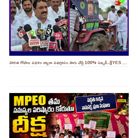
హరిత గోపాల పథకం ద్వారా పశుగ్రాసం సాగు చేస్తే 100% సబ్సిడీ..||YES 9TV