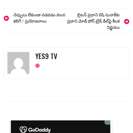
Post
చెప్పులు లేకుండా నడవడం వలన
బ్రిటన్ ప్రధాని రిషి సునాక్‌కు
navigation
కలిగే 8 ప్రయోజనాలు
ప్రధాని మోడీ ఫోన్‌ ట్రేడ్‌ డీల్‌పై కీలక
నిర్ణయం
YES9 TV