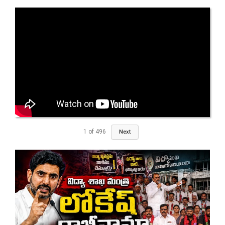
1
of
496
Next