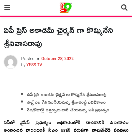
Skip
to
content
ఏపీ ప్రెస్ అకాడమీ చైర్మన్ గా కొమ్మినేని
శ్రీనివాసరావు
Posted on
October 28, 2022
by
YES9 TV
ఏపీ ప్రెస్ అకాడమీ చైర్మన్ గా కొమ్మినేని శ్రీనివాసరావు
వచ్చే నెల 7న ముగియనున్న శ్రీనాథరెడ్డి పదవీకాలం
రెండ్రోజుల్లో ఉత్తర్వులు జారీ చేయనున్న ఏపీ ప్రభుత్వం
ఏపీలో వైసీపీ ప్రభుత్వం అధికారంలోకి రావడానికి సహకారం
అందించిన వారందరికీ సీఎం జగన్ వరుసగా నామినేటెడ్ పదవులు