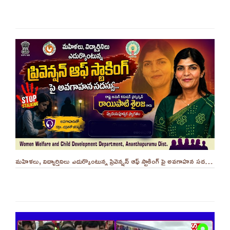
మహిళలు, విద్యార్తినిలు ఎదుర్కొంటున్న ప్రివెన్షన్ ఆఫ్ స్టాకింగ్ పై అవగాహన సదస్సు.. - ||YES 9TV