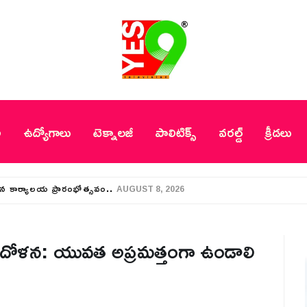
ీ
ఉద్యోగాలు
టెక్నాలజీ
పాలిటిక్స్
వరల్డ్
క్రీడలు
న కార్యాలయ ప్రారంభోత్సవం..
AUGUST 8, 2026
 ఆందోళన: యువత అప్రమత్తంగా ఉండాలి