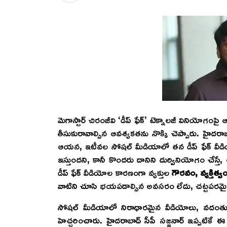
మెగాస్టార్ చిరంజీవి ‘డీప్ ఫేక్’ టెక్నాలజీ వినియోగంపై
తీసుకురావాల్సిన ఆవశ్యకతను నొక్కి చెప్పారు. హైదరా
ఆయన, ఇటీవల సోషల్ మీడియాలో తన డీప్ ఫేక్ వీడియోల
ఇస్తుందని, కానీ కొందరు దానిని దుర్వినియోగం చేస్త
డీప్ ఫేక్ వీడియోల కారణంగా వ్యక్తుల
గౌరవం, వ్యక్తిత్వం
వాటిని చూసి భయపడాల్సిన అవసరం లేదు, చట్టపరమైన
సోషల్ మీడియాలో నిరాధారమైన వీడియోలు, వదంతులను వ
హెచ్చరించారు. హైదరాబాద్ సీపీ సజ్జనార్ ఇప్పటికే ఈ