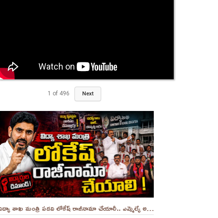
1
of
496
Next
విద్యా శాఖ మంత్రి పదవి లోకేష్ రాజీనామా చేయాలీ.. ఎమ్మెల్యే అనంత ||YES 9TV