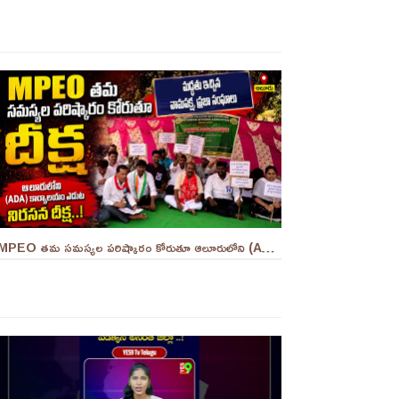
MPEO తమ సమస్యల పరిష్కారం కోరుతూ ఆలూరులోని (ADA) కార్యాలయం ఎదుట దీక్ష ||YES 9TV #kurnool