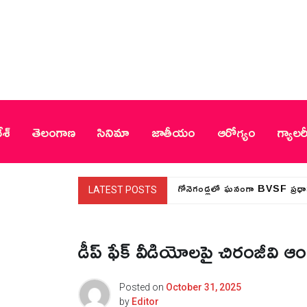
Skip
to
content
YES9 TV
ేశ్
తెలంగాణ
సినిమా
జాతీయం
ఆరోగ్యం
గ్యాలర
గోనెగండ్లలో ఘనంగా BVSF ప్రధా
LATEST POSTS
డీప్ ఫేక్ వీడియోలపై చిరంజీవి
Posted on
October 31, 2025
by
Editor