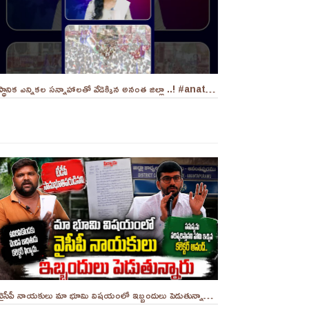
స్థానిక ఎన్నికల సన్నాహాలతో వేడెక్కిన అనంత జిల్లా ..! #anatapur #sir
వైసీపీ నాయకులు మా భూమి విషయంలో ఇబ్బందులు పెడుతున్నారు సార్ .. ||YES 9TV