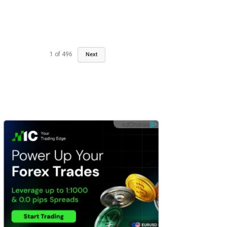
1
of
496
Next