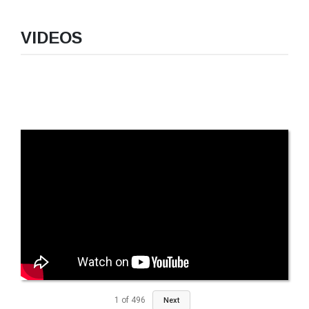
VIDEOS
1
of
496
Next