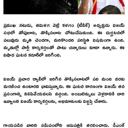
ప్రముఖ నటుడు, తమిళగ వెట్రి కళగం (టీవీకే) అధ్యక్షుడు విజయ్
సభలో తోపులాట, తొక్కిసలాట చోటుచేసుకుంది. ఈ దుర్ఘటనలో
పలువురు మృతి చెందగా, మరికొందరి పరిస్థితి విషమంగా ఉంది.
మృతుల్లో పార్టీ కార్యకర్తలతో పాటు చిన్నారులు కూడా ఉన్నారు. ఈ
విషాద ఘటన కరూర్‌లో జరిగింది.
విజయ్ ప్రచార ర్యాలీలో జరిగిన తొక్కిసలాటలో పది మంది వరకు
మరణించి ఉంటారని భావిస్తున్నారు. ఈ ఘటన కారణంగా విజయ్ తన
ప్రసంగాన్ని నిలిపివేయవలసి వచ్చింది. అంబులెన్సులు వెళ్లడానికి దారి
ఇవ్వాలని విజయ్ కార్యకర్తలను, అభిమానులకు విజ్ఞప్తి చేశారు.
గాయపడిన వారిని సమీపంలోని ఆసుపత్రికి తరలించారు. డీఎంకే