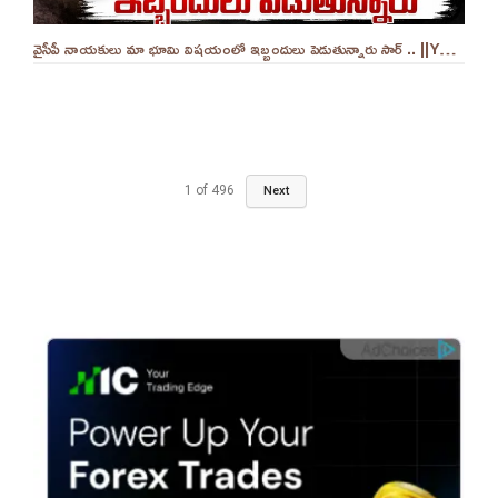
వైసీపీ నాయకులు మా భూమి విషయంలో ఇబ్బందులు పెడుతున్నారు సార్ .. ||YES 9TV
1
of
496
Next