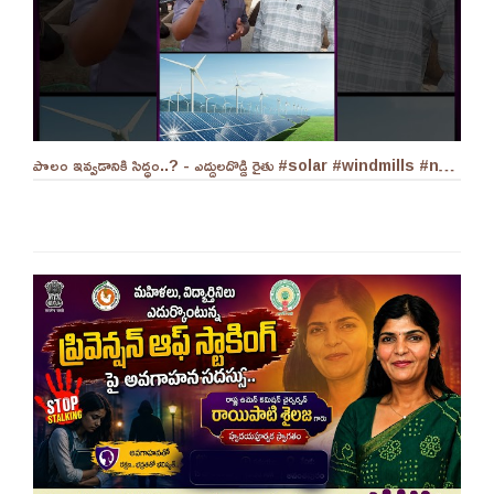
పొలం ఇవ్వడానికి సిద్ధం..? - ఎద్దులదొడ్డి రైతు #solar #windmills #naralokesh #solarenergy