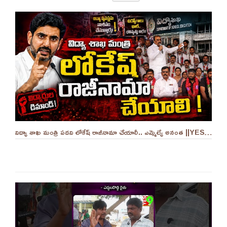
విద్యా శాఖ మంత్రి పదవి లోకేష్ రాజీనామా చేయాలీ.. ఎమ్మెల్యే అనంత ||YES 9TV