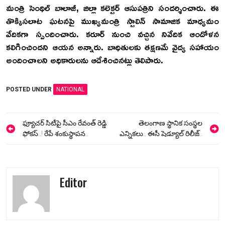
మంత్రి సెంథిల్ బాలాజీ, జిల్లా కలెక్టర్ ఆసుపత్రిని సందర్శించారు. ఈ
తొక్కిసలాట ఘటనపై ముఖ్యమంత్రి స్టాలిన్ సామాజిక మాధ్యమం
వేదికగా స్పందించారు. కరూర్ నుంచి వచ్చిన నివేదిక ఆందోళన
కలిగించిందని ఆయన అన్నారు. బాధితులకు తక్షణమే వైద్య సహాయం
అందించాలని అధికారులను ఆదేశించినట్లు తెలిపారు.
POSTED UNDER
NATIONAL
Post
ఫ్యూచర్ సిటీపై సీఎం రేవంత్ రెడ్డి
తెలంగాణ స్థానిక సంస్థల
navigation
ఫోకస్..! రేపే శంకుస్థాపన..
ఎన్నికలు.. ఈసీ షెడ్యూల్ రిలీజ్..
Editor