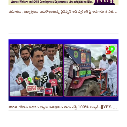
మహిళలు, విద్యార్తినిలు ఎదుర్కొంటున్న ప్రివెన్షన్ ఆఫ్ స్టాకింగ్ పై అవగాహన సదస్సు.. - ||YES 9TV
హరిత గోపాల పథకం ద్వారా పశుగ్రాసం సాగు చేస్తే 100% సబ్సిడీ..||YES 9TV