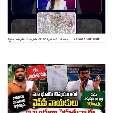
స్థానిక ఎన్నికల సన్నాహాలతో వేడెక్కిన అనంత జిల్లా ..! #anatapur #sir