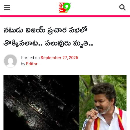
Skip
to
content
నటుడు విజయ్ ప్రచార సభలో
తొక్కిసలాట.. పలువురు మృతి..
Posted on
September 27, 2025
by
Editor