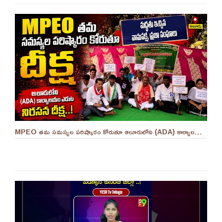
MPEO తమ సమస్యల పరిష్కారం కోరుతూ ఆలూరులోని (ADA) కార్యాలయం ఎదుట దీక్ష ||YES 9TV #kurnool