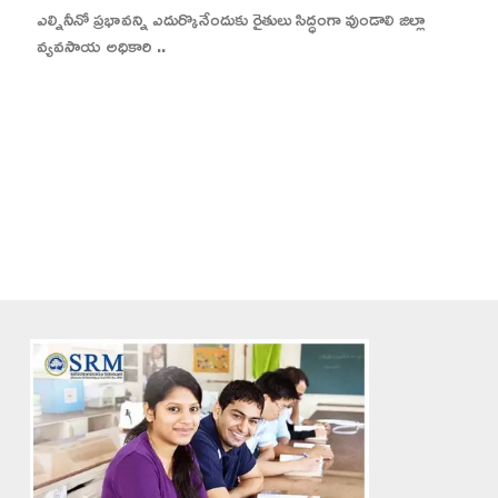
ఎల్నినీనో ప్రభావన్ని ఎదుర్కొనేందుకు రైతులు సిద్ధంగా వుండాలి జిల్లా
వ్యవసాయ అధికారి ..