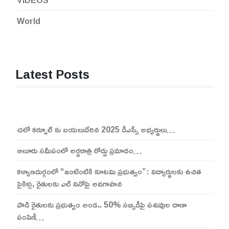
World
Latest Posts
చలో కర్నూల్ కు బయలుదేరిన 2025 డీఎస్సీ అభ్యర్థులు…
ఆలూరు సమీపంలో అర్ధరాత్రి రోడ్డు ప్రమాదం…
కళ్యాణదుర్గంలో “ఇంటింటికి కూటమి ప్రభుత్వం”: విద్యార్థులకు ఉచిత
సైకిళ్లు, రైతులకు ఎల్ నినోపై అవగాహన
పాడి రైతులకు ప్రభుత్వం అండ.. 50% సబ్సిడీపై పశువుల దాణా
పంపిణీ…