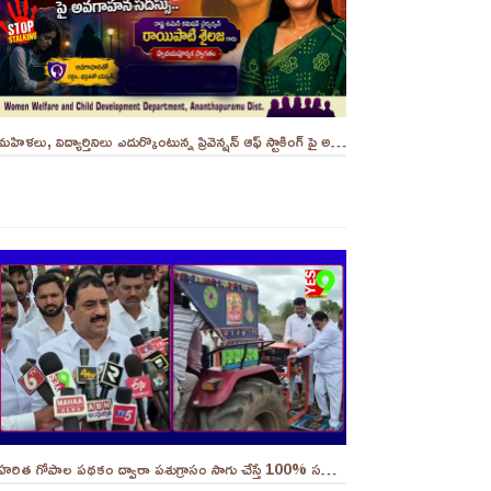
మహిళలు, విద్యార్తినిలు ఎదుర్కొంటున్న ప్రివెన్షన్ ఆఫ్ స్టాకింగ్ పై అవగాహన సదస్సు.. - ||YES 9TV
హరిత గోపాల పథకం ద్వారా పశుగ్రాసం సాగు చేస్తే 100% సబ్సిడీ..||YES 9TV