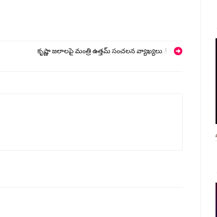
కృష్ణా జలాలపై మంత్రి ఉత్తమ్ సంచలన వ్యాఖ్యలు..!