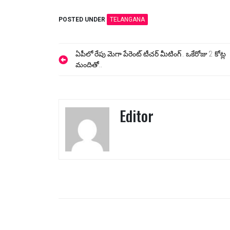
POSTED UNDER
TELANGANA
Post
ఏపీలో రేపు మెగా పేరెంట్ టీచర్ మీటింగ్.. ఒకేరోజు 2 కోట్ల
మందితో..
navigation
Editor