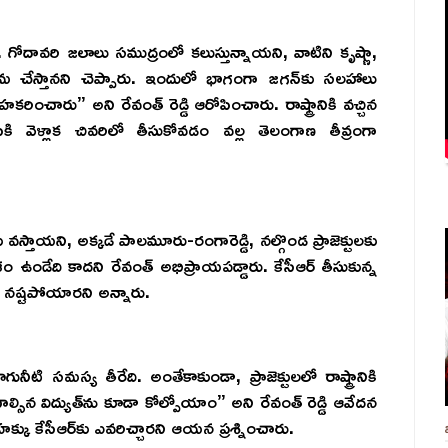
 గోదావరి జలాలు సముద్రంలో కలుస్తున్నాయని, వాటిని కృష్ణా,
మ చేస్తానని చెప్పారు. ఇందులో భాగంగా జగన్‌కు సలహాలు
ంచారు” అని రేవంత్ రెడ్డి ఆరోపించారు. రాష్ట్రానికి వచ్చిన
 ఏపీకి వెళ్లాక చివరిలో తీసుకోవడం వల్ల తెలంగాణ తీవ్రంగా
్తాయని, అక్కడే పాలమూరు-రంగారెడ్డి, నల్గొండ ప్రాజెక్టులకు
ం ఉండేది కాదని రేవంత్ అభిప్రాయపడ్డారు. కేసీఆర్ తీసుకున్న
లు నష్టపోయారని అన్నారు.
ీటి సమస్య తీరేది. అంతేకాకుండా, ప్రాజెక్టులలో రాష్ట్రానికి
్సిన విద్యుత్‌ను కూడా కోల్పోయాం” అని రేవంత్ రెడ్డి ఆవేదన
్కు కేసీఆర్‌కు ఎవరిచ్చారని ఆయన ప్రశ్నించారు.