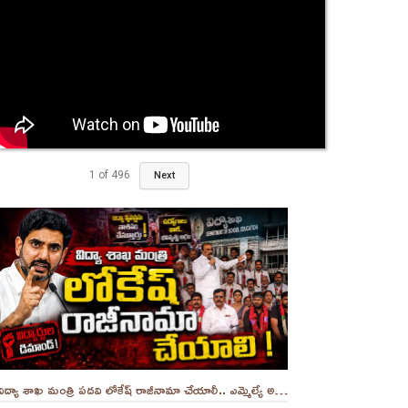
1
of
496
Next
విద్యా శాఖ మంత్రి పదవి లోకేష్ రాజీనామా చేయాలీ.. ఎమ్మెల్యే అనంత ||YES 9TV