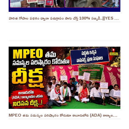
హరిత గోపాల పథకం ద్వారా పశుగ్రాసం సాగు చేస్తే 100% సబ్సిడీ..||YES 9TV
MPEO తమ సమస్యల పరిష్కారం కోరుతూ ఆలూరులోని (ADA) కార్యాలయం ఎదుట దీక్ష ||YES 9TV #kurnool