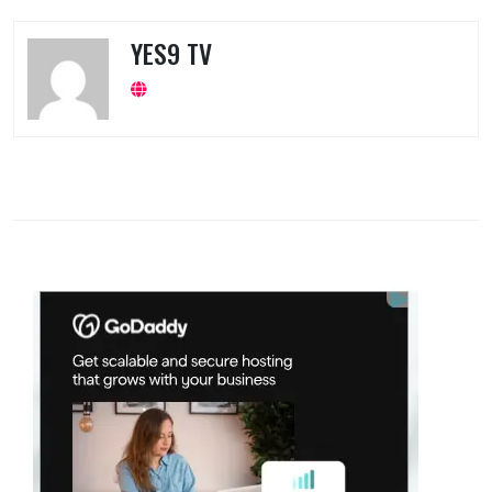
YES9 TV