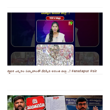
స్థానిక ఎన్నికల సన్నాహాలతో వేడెక్కిన అనంత జిల్లా ..! #anatapur #sir