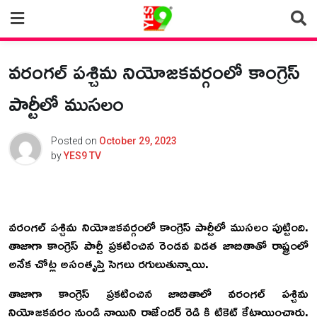
Skip
to
content
వరంగల్ పశ్చిమ నియోజకవర్గంలో కాంగ్రెస్
పార్టీలో ముసలం
Posted on
October 29, 2023
by
YES9 TV
వరంగల్ పశ్చిమ నియోజకవర్గంలో కాంగ్రెస్ పార్టీలో ముసలం పుట్టింది.
తాజాగా కాంగ్రెస్ పార్టీ ప్రకటించిన రెండవ విడత జాబితాతో రాష్ట్రంలో
అనేక చోట్ల అసంతృప్తి సెగలు రగులుతున్నాయి.
తాజాగా కాంగ్రెస్ ప్రకటించిన జాబితాలో వరంగల్ పశ్చిమ
నియోజకవర్గం నుండి నాయిని రాజేందర్ రెడ్డి కి టికెట్ కేటాయించారు.