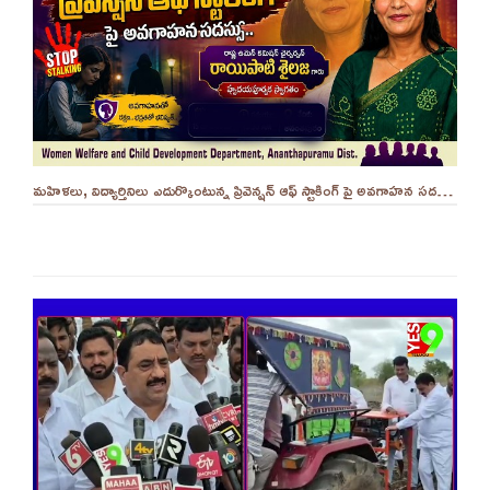
మహిళలు, విద్యార్తినిలు ఎదుర్కొంటున్న ప్రివెన్షన్ ఆఫ్ స్టాకింగ్ పై అవగాహన సదస్సు.. - ||YES 9TV