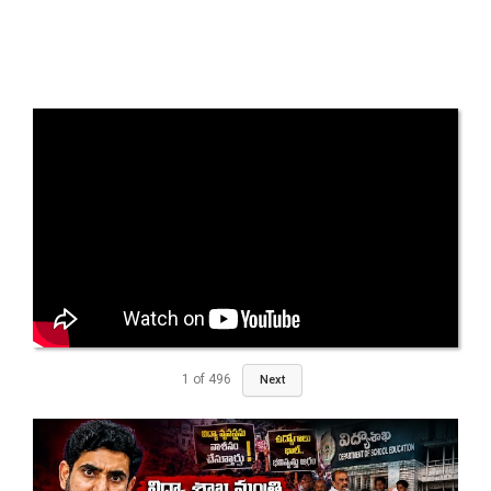
1
of
496
Next