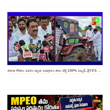
హరిత గోపాల పథకం ద్వారా పశుగ్రాసం సాగు చేస్తే 100% సబ్సిడీ..||YES 9TV