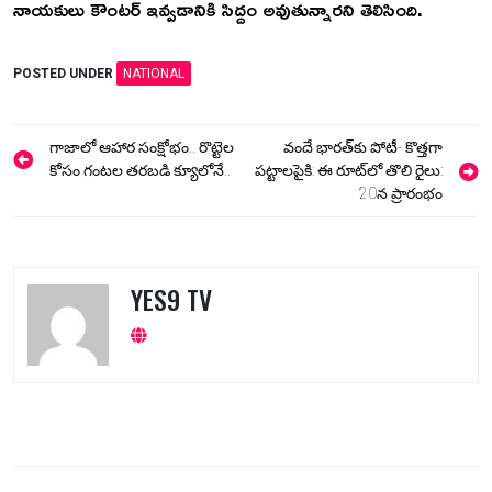
నాయకులు కౌంటర్ ఇవ్వడానికి సిద్దం అవుతున్నారని తెలిసింది.
POSTED UNDER
NATIONAL
Post
గాజాలో ఆహార సంక్షోభం.. రొట్టెల
వందే భారత్‌కు పోటీ- కొత్తగా
navigation
కోసం గంటల తరబడి క్యూలోనే..
పట్టాలపైకి: ఈ రూట్‌లో తొలి రైలు:
20న ప్రారంభం
YES9 TV