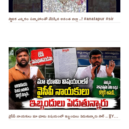
స్థానిక ఎన్నికల సన్నాహాలతో వేడెక్కిన అనంత జిల్లా ..! #anatapur #sir
వైసీపీ నాయకులు మా భూమి విషయంలో ఇబ్బందులు పెడుతున్నారు సార్ .. ||YES 9TV