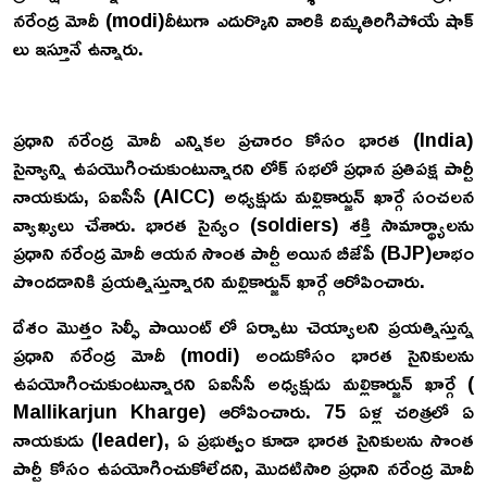
నరేంద్ర మోదీ (modi)దీటుగా ఎదుర్కొని వారికి దిమ్మతిరిగిపోయే షాక్
లు ఇస్తూనే ఉన్నారు.
ప్రధాని నరేంద్ర మోదీ ఎన్నికల ప్రచారం కోసం భారత (India)
సైన్యాన్ని ఉపయొగించుకుంటున్నారని లోక్ సభలో ప్రధాన ప్రతిపక్ష పార్టీ
నాయకుడు, ఏఐసీసీ (AICC) అధ్యక్షుడు మల్లికార్జున్ ఖార్గే సంచలన
వ్యాఖ్యలు చేశారు. భారత సైన్యం (soldiers) శక్తి సామార్థ్యాలను
ప్రధాని నరేంద్ర మోదీ ఆయన సొంత పార్టీ అయిన బీజేపీ (BJP)లాభం
పొందడానికి ప్రయత్నిస్తున్నారని మల్లికార్జున్ ఖార్గే ఆరోపించారు.
దేశం మొత్తం సెల్ఫీ పాయింట్ లో ఏర్పాటు చెయ్యాలని ప్రయత్నిస్తున్న
ప్రధాని నరేంద్ర మోదీ (modi) అందుకోసం భారత సైనికులను
ఉపయోగించుకుంటున్నారని ఏఐసీసీ అధ్యక్షుడు మల్లికార్జున్ ఖార్గే (
Mallikarjun Kharge) ఆరోపించారు. 75 ఏళ్ల చరిత్రలో ఏ
నాయకుడు (leader), ఏ ప్రభుత్వం కూడా భారత సైనికులను సొంత
పార్టీ కోసం ఉపయోగించుకోలేదని, మొదటిసారి ప్రధాని నరేంద్ర మోదీ