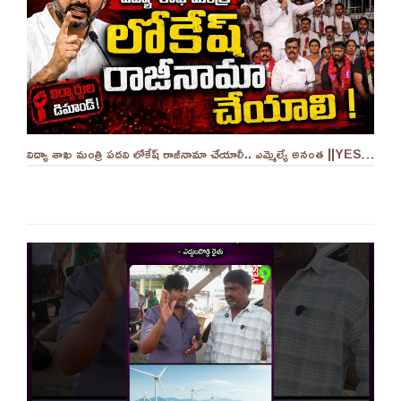
విద్యా శాఖ మంత్రి పదవి లోకేష్ రాజీనామా చేయాలీ.. ఎమ్మెల్యే అనంత ||YES 9TV