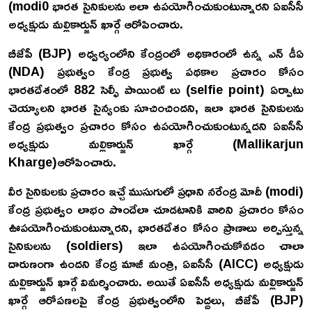
(modi0 భారత సైనికులను అలా ఉపయోగించుకుంటున్నారని ఏఐసీసీ
అధ్యక్షుడు మల్లికార్జున్ ఖార్గే ఆరోపించారు.
బీజేపీ (BJP) అధ్వర్యంలోని కేంద్రంలో అధికారంలో ఉన్న ఎన్ డీఏ
(NDA) ప్రభుత్వం కేంద్ర ప్రభుత్వ పథకాల ప్రచారం కోసం
భారతదేశంలో 882 సెల్ఫీ పాయింట్ లు (selfie point) ఏర్పాటు
చెయ్యాలని భారత సైన్యంకు సూచించిందని, ఇలా భారత సైనికులను
కేంద్ర ప్రభుత్వం ప్రచారం కోసం ఉపయోగించుకుంటున్నదని ఏఐసీసీ
అధ్యక్షుడు మల్లికార్జున్ ఖార్గే (Mallikarjun
Kharge)ఆరోపించారు.
వీర సైనికులకు ప్రచారం ఇచ్చే ముసుగులో ప్రధాని నరేంద్ర మోదీ (modi)
కేంద్ర ప్రభుత్వం లాభం పొందేలా చూడటానికి వారిని ప్రచారం కోసం
ఊపయోగించుకుంటున్నారని, భారతదేశం కోసం ప్రాణాలు అర్పిస్తున్న
సైనికులను (soldiers) ఇలా ఉపయోగించుకోవడం చాలా
దారుణంగా ఉందని కేంద్ర మాజీ మంత్రి, ఏఐసీసీ (AICC) అధ్యక్షుడు
మల్లికార్జున్ ఖార్గే విమర్శించారు. అయితే ఏఐసీసీ అధ్యక్షుడు మల్లికార్జున్
ఖార్గే ఆరోపణలపై కేంద్ర ప్రభుత్వంలోని పెద్దలు, బీజేపీ (BJP)