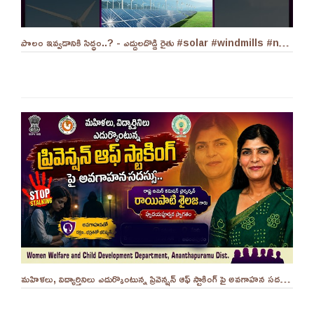
పొలం ఇవ్వడానికి సిద్ధం..? - ఎద్దులదొడ్డి రైతు #solar #windmills #naralokesh #solarenergy
మహిళలు, విద్యార్తినిలు ఎదుర్కొంటున్న ప్రివెన్షన్ ఆఫ్ స్టాకింగ్ పై అవగాహన సదస్సు.. - ||YES 9TV