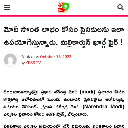
Skip
to
content
మోదీ సొంత లాభం కోసం సైనికులను ఇలా
ఉపయోగిస్తున్నారు. మల్లికార్జున్ ఖార్గే ఫైర్ !
Posted on
October 18, 2023
by
YES9 TV
బెంగళూరు/న్యూఢిల్లీ: ప్రధాని నరేంద్ర మోదీ (modi) ప్రచారం కోసం
కొత్తకొత్త ఆలోచనలతో ముందు ఉంటారని ప్రతిపక్షాలు ఆరోపిస్తున్న
విషయం తెలిసిందే. ప్రధాని నరేంద్ర మోదీ (Narendra Modi)
ఎన్నికల ప్రచారం కోసం అనేక ప్లాన్స్ వేస్తుంటారు.
ప్రతిపక్షాలు ఎన్నికల సమయంలో చేసే విమర్శలను ఇంతకాలం ప్రధాని