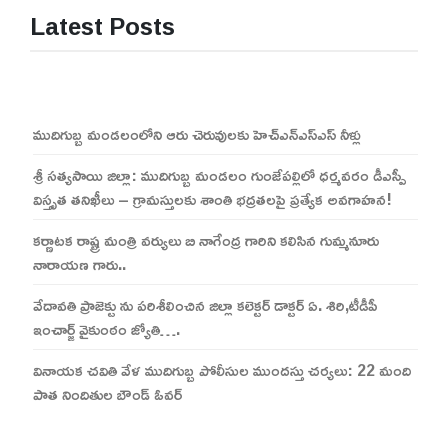
Latest Posts
ముదిగుబ్బ మండలంలోని ఆరు చెరువులకు హెచ్ఎన్ఎస్ఎస్ నీళ్లు
శ్రీ సత్యసాయి జిల్లా: ముదిగుబ్బ మండలం గుంజేపల్లిలో ధర్మవరం డీఎస్పీ
విస్తృత తనిఖీలు – గ్రామస్తులకు శాంతి భద్రతలపై ప్రత్యేక అవగాహన!
కర్ణాటక రాష్ట్ర మంత్రి వర్యులు బి నాగేంద్ర గారిని కలిసిన గుమ్మనూరు
నారాయణ గారు..
వేదావతి ప్రాజెక్టు ను పరిశీలించిన జిల్లా కలెక్టర్ డాక్టర్ ఏ. శిరి,టీడీపీ
ఇంచార్జ్ వైకుంఠం జ్యోతి….
వినాయక చవితి వేళ ముదిగుబ్బ పోలీసుల ముందస్తు చర్యలు: 22 మంది
పాత నిందితుల బౌండ్ ఓవర్