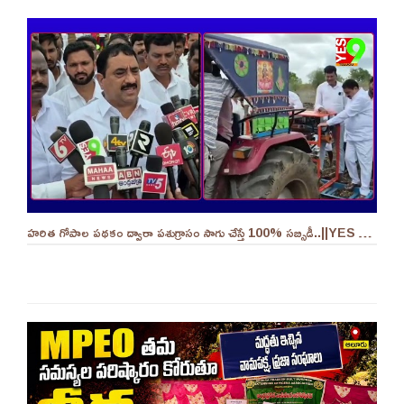
హరిత గోపాల పథకం ద్వారా పశుగ్రాసం సాగు చేస్తే 100% సబ్సిడీ..||YES 9TV