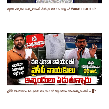
స్థానిక ఎన్నికల సన్నాహాలతో వేడెక్కిన అనంత జిల్లా ..! #anatapur #sir
వైసీపీ నాయకులు మా భూమి విషయంలో ఇబ్బందులు పెడుతున్నారు సార్ .. ||YES 9TV