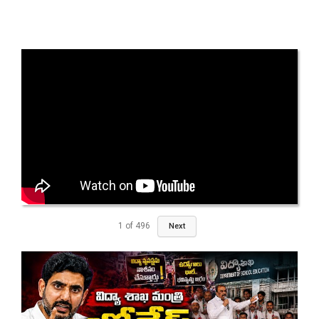
1
of
496
Next