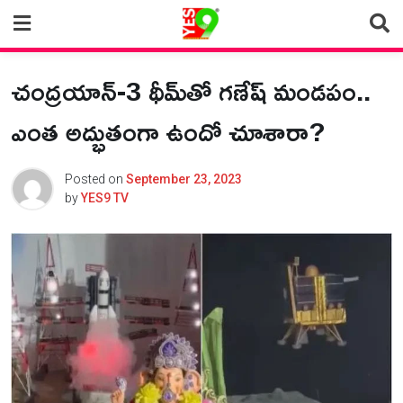
Skip
to
content
చంద్రయాన్‌-3 థీమ్‌తో గణేష్ మండపం..
ఎంత అద్భుతంగా ఉందో చూశారా?
Posted on
September 23, 2023
by
YES9 TV