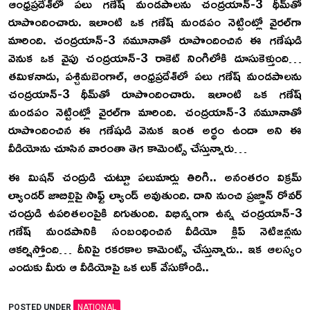
ఆంధ్రప్రదేశ్‌లో పలు గణేష్‌ మండపాలను చంద్రయాన్‌-3 థీమ్‌తో
రూపొందించారు. ఇలాంటి ఒక గణేష్‌ మండపం నెట్టింట్లో వైరల్‌గా
మారింది. చంద్రయాన్‌-3 నమూనాతో రూపొందించిన ఈ గణేషుడి
వెనుక ఒక వైపు చంద్రయాన్‌-3 రాకెట్‌ నింగిలోకి దూసుకెళ్తుంది…
తమిళనాడు, పశ్చిమబెంగాల్‌, ఆంధ్రప్రదేశ్‌లో పలు గణేష్‌ మండపాలను
చంద్రయాన్‌-3 థీమ్‌తో రూపొందించారు. ఇలాంటి ఒక గణేష్‌
మండపం నెట్టింట్లో వైరల్‌గా మారింది. చంద్రయాన్‌-3 నమూనాతో
రూపొందించిన ఈ గణేషుడి వెనుక ఇంత అర్థం ఉందా అని ఈ
వీడియోను చూసిన వారంతా తెగ కామెంట్స్ చేస్తున్నారు…
ఈ మిషన్‌ చంద్రుడి చుట్టూ పలుమార్లు తిరిగి.. అనంతరం విక్రమ్‌
ల్యాండర్‌ జాబిల్లిపై సాఫ్ట్‌ ల్యాండ్‌ అవుతుంది. దాని నుంచి ప్రజ్ఞాన్‌ రోవర్‌
చంద్రుడి ఉపరితలంపైకి దిగుతుంది. విభిన్నంగా ఉన్న చంద్రయాన్‌-3
గణేష్‌ మండపానికి సంబంధించిన వీడియో క్లిప్‌ నెటిజన్లను
ఆకర్షిస్తోంది… దీనిపై రకరకాల కామెంట్స్ చేస్తున్నారు.. ఇక ఆలస్యం
ఎందుకు మీరు ఆ వీడియోపై ఒక లుక్ వేసుకోండి..
POSTED UNDER
NATIONAL