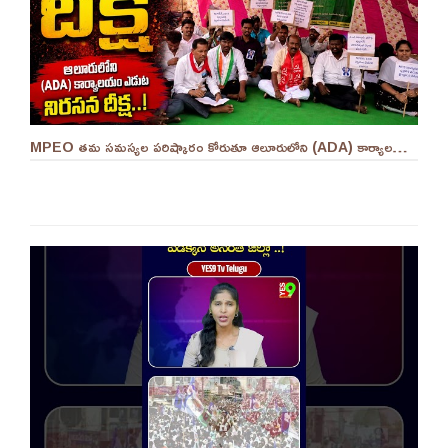
MPEO తమ సమస్యల పరిష్కారం కోరుతూ ఆలూరులోని (ADA) కార్యాలయం ఎదుట దీక్ష ||YES 9TV #kurnool