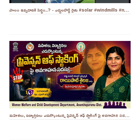
పొలం ఇవ్వడానికి సిద్ధం..? - ఎద్దులదొడ్డి రైతు #solar #windmills #naralokesh #solarenergy
మహిళలు, విద్యార్తినిలు ఎదుర్కొంటున్న ప్రివెన్షన్ ఆఫ్ స్టాకింగ్ పై అవగాహన సదస్సు.. - ||YES 9TV