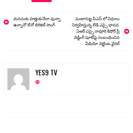
Post
మనసుకు హత్తుకునేలా వున్నా
పంజాగుట్ట పీఎస్ లో విధులు
navigation
ఉన్నానో లేనో లిరికల్ సాంగ్..
నిర్వహిస్తున్న లేడీ ఎస్సై భావన,
ఏఆర్ ఎస్సై రావూరి కిషోర్ ప్రీ
వెడ్డింగ్ షూట్‌పై సంబంధించిన
వీడియో నెట్టింట వైరల్‌
YES9 TV