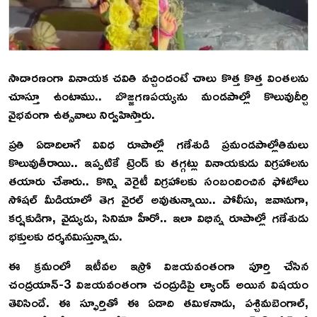
సాదారణంగా వినాయక చవితి వచ్చిందంటే చాలు కొత్త కొత్త వింతలను
చూస్తూ ఉంటాము.. బొజ్జగణపయ్యను మండపాల్లో కొలువుదీర్చి
వైభవంగా ఉత్సవాలు నిర్వహిస్తారు.
ప్రతి ఏడాదిలాగే వివిధ రూపాల్లో గణేశుడి ప్రమండపాల్లోతిమలు
కొలువుతీరాయి.. ఇప్పటికే ట్రెండ్ కు తగ్గట్లు వినాయకుడు విగ్రహాలను
తయారు చేశారు.. కొన్ని వెరైటీ విగ్రహాలకు సంబందించిన ఫోటోలు
సోషల్ మీడియాలో తెగ వైరల్ అవుతున్నాయి.. పోలీసు, జవానుగా,
కర్షకుడిగా, వైద్యుడు, సినిమా హీరో.. ఇలా విభిన్న రూపాల్లో గణేశుడు
భక్తులకు దర్శనమిస్తున్నాడు.
ఈ క్రమంలో ఇటీవల ఇస్రో విజయవంతంగా పూర్తి చేసిన
చంద్రయాన్‌-3 విజయవంతంగా చంద్రుడిపై ల్యాండ్‌ అయిన విషయం
తెలిసిందే. ఈ స్ఫూర్తితో ఈ ఏడాది తమిళనాడు, పశ్చిమబెంగాల్‌,