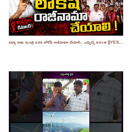
విద్యా శాఖ మంత్రి పదవి లోకేష్ రాజీనామా చేయాలీ.. ఎమ్మెల్యే అనంత ||YES 9TV