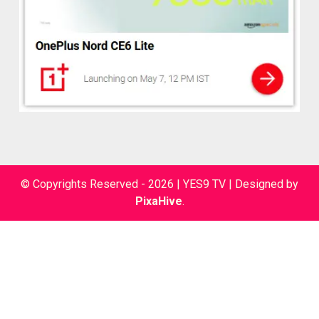
© Copyrights Reserved - 2026 | YES9 TV
|
Designed by
PixaHive
.