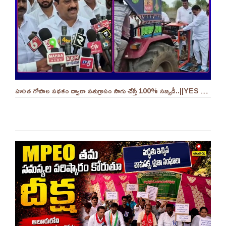
హరిత గోపాల పథకం ద్వారా పశుగ్రాసం సాగు చేస్తే 100% సబ్సిడీ..||YES 9TV