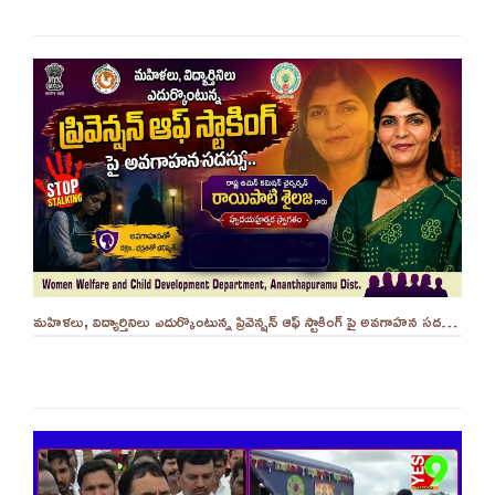
మహిళలు, విద్యార్తినిలు ఎదుర్కొంటున్న ప్రివెన్షన్ ఆఫ్ స్టాకింగ్ పై అవగాహన సదస్సు.. - ||YES 9TV