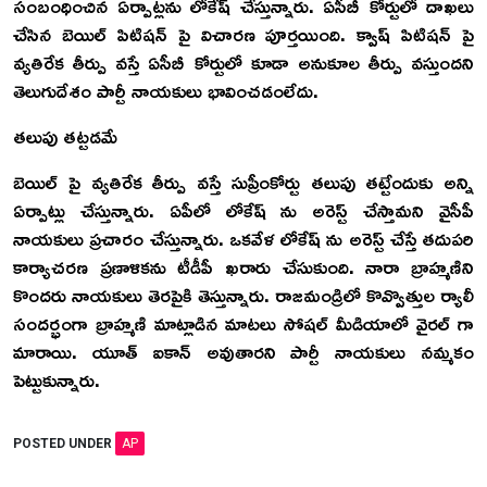
సంబంధించిన ఏర్పాట్లను లోకేష్ చేస్తున్నారు. ఏసీబీ కోర్టులో దాఖలు
చేసిన బెయిల్ పిటిషన్ పై విచారణ పూర్తయింది. క్వాష్ పిటిషన్ పై
వ్యతిరేక తీర్పు వస్తే ఏసీబీ కోర్టులో కూడా అనుకూల తీర్పు వస్తుందని
తెలుగుదేశం పార్టీ నాయకులు భావించడంలేదు.
తలుపు తట్టడమే
బెయిల్ పై వ్యతిరేక తీర్పు వస్తే సుప్రీంకోర్టు తలుపు తట్టేందుకు అన్ని
ఏర్పాట్లు చేస్తున్నారు. ఏపీలో లోకేష్ ను అరెస్ట్ చేస్తామని వైసీపీ
నాయకులు ప్రచారం చేస్తున్నారు. ఒకవేళ లోకేష్ ను అరెస్ట్ చేస్తే తదుపరి
కార్యాచరణ ప్రణాళికను టీడీపీ ఖరారు చేసుకుంది. నారా బ్రాహ్మణిని
కొందరు నాయకులు తెరపైకి తెస్తున్నారు. రాజమండ్రిలో కొవ్వొత్తుల ర్యాలీ
సందర్భంగా బ్రాహ్మణి మాట్లాడిన మాటలు సోషల్ మీడియాలో వైరల్ గా
మారాయి. యూత్ ఐకాన్ అవుతారని పార్టీ నాయకులు నమ్మకం
పెట్టుకున్నారు.
POSTED UNDER
AP