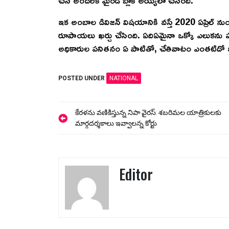
ఇక అంబాల డివిజన్ విషయానికి వస్తే 2020 ఏప్రిల్ న
రూపాయలు ఖర్చు చేసింది. ఏదిఏమైనా ఒక్కో ఎలుకను ప
అధికారుల పనితనం ఏ పాటితో, చేతివాటం ఎంతటిదో ఇట
POSTED UNDER
NATIONAL
Post
కేరళను వణికిస్తున్న నిపా వైరస్: శబరిమల యాత్రికులకు
మార్గదర్శకాలు ఇవ్వాలన్న కోర్టు
navigation
Editor