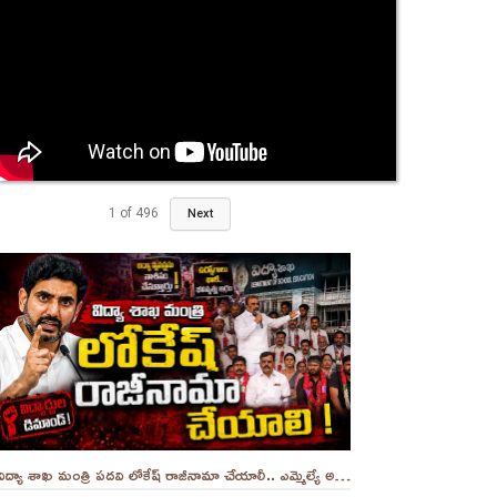
1
of
496
Next
విద్యా శాఖ మంత్రి పదవి లోకేష్ రాజీనామా చేయాలీ.. ఎమ్మెల్యే అనంత ||YES 9TV