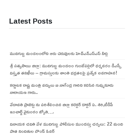
Latest Posts
ముదిగుబ్బ మండలంలోని ఆరు చెరువులకు హెచ్ఎన్ఎస్ఎస్ నీళ్లు
శ్రీ సత్యసాయి జిల్లా: ముదిగుబ్బ మండలం గుంజేపల్లిలో ధర్మవరం డీఎస్పీ
విస్తృత తనిఖీలు – గ్రామస్తులకు శాంతి భద్రతలపై ప్రత్యేక అవగాహన!
కర్ణాటక రాష్ట్ర మంత్రి వర్యులు బి నాగేంద్ర గారిని కలిసిన గుమ్మనూరు
నారాయణ గారు..
వేదావతి ప్రాజెక్టు ను పరిశీలించిన జిల్లా కలెక్టర్ డాక్టర్ ఏ. శిరి,టీడీపీ
ఇంచార్జ్ వైకుంఠం జ్యోతి….
వినాయక చవితి వేళ ముదిగుబ్బ పోలీసుల ముందస్తు చర్యలు: 22 మంది
పాత నిందితుల బౌండ్ ఓవర్