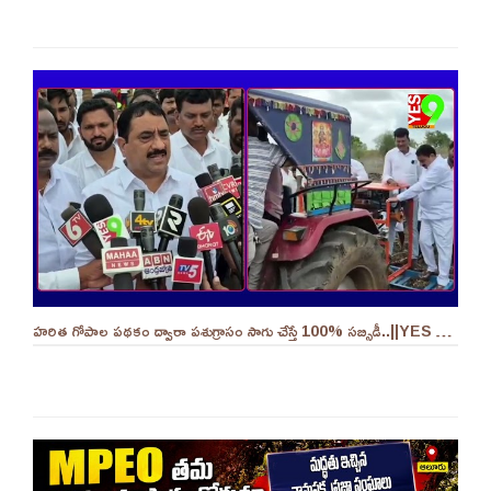
హరిత గోపాల పథకం ద్వారా పశుగ్రాసం సాగు చేస్తే 100% సబ్సిడీ..||YES 9TV