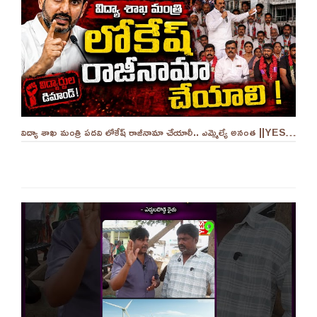
విద్యా శాఖ మంత్రి పదవి లోకేష్ రాజీనామా చేయాలీ.. ఎమ్మెల్యే అనంత ||YES 9TV