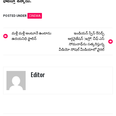
భావిస్తూ ఉన్నాయి.
POSTED UNDER
CINEMA
Post
మళ్లీ మళ్లీ అంటూనే ఉంటాను:
ఇండియన్ స్పేస్ రీసెర్చ్
navigation
ఉదయనిధి స్టాలిన్
ఆర్గనైజేషన్ (ఇస్రో) చీఫ్ ఎస్
సోమనాథ్‌ను సత్కరిస్తున్న
వీడియో సోషల్ మీడియాలో వైరల్
Editor