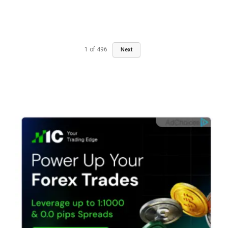
1
of
496
Next