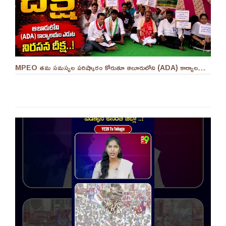
MPEO తమ సమస్యల పరిష్కారం కోరుతూ ఆలూరులోని (ADA) కార్యాలయం ఎదుట దీక్ష ||YES 9TV #kurnool