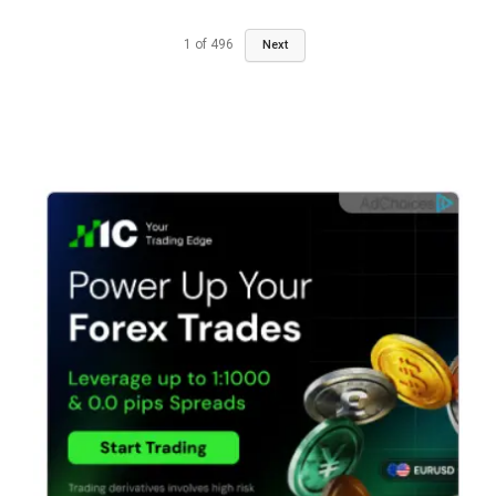
1
of
496
Next