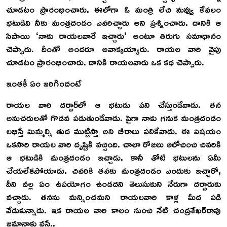
చూడటం ప్రారంభించారు. ఈలోగా ఓ మంత్రి లేచి నువ్వు కేవలం
భటుడివి నీకు మంత్రదండం ఎవరిచ్చారు అని ప్రశ్నించారు. దానికి ఆ
సిపాయి ‘నాకు రాయలవారే ఇచ్చారు’ అంటూ తిరుగు సమాధానం
చెప్పారు. దీంతో అందరూ అవాక్కయ్యారు. రాయల వారి వైపు
చూడటం ప్రారంభించారు. దానికి రాయలవారు ఒక కథ చెప్పారు.
ఇంతకీ ఏం జరిగిందంటే
రాయల వారి దర్బార్‌లో ఆ భటుడు పని చేస్తుండేవాడు. తన
అనుచరులతో గొడవ పడుతుండేవాడు. పైగా నాకు గనుక మంత్రదండం
లభిస్తే మిమ్మల్ని తుద ముట్టిస్తా అని బీరాలు పలికేవాడు. ఈ విషయం
ఒకసారి రాయల వారి దృష్టికి వచ్చింది. చాలా రోజలు ఆలోచించి చివరికి
ఆ భటుడికి మంత్రదండం ఇచ్చాడు. కానీ తోటి భటులను ఏమీ
చేయలేకపోయాడు. చివరికి తనకు మంత్రదండం ఎందుకు ఇచ్చారో,
దీని వల్ల ఏం ఉపయోగం ఉండదని తెలుసుకుని నేరుగా దర్బారుకు
వచ్చాడు. తనను మన్నించమని రాయలవారి కాళ్ల మీద పడి
వేడుకున్నాడు. ఇక రాయల వారి కాలం నుంచి నేటి చంద్రశేఖర్‌రావు
జమానాకు వస్తే..