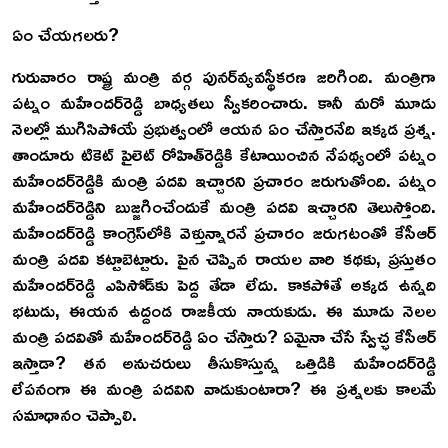
ఏం చేయగలరు?
గురువారం రాష్ట్ర మంత్రి వర్గ పునర్‌వ్యవస్థీకరణ జరిగింది. మంత్రిగా
పట్నం మహేందర్‌రెడ్డి బాధ్యతలు స్వీకరించారు. కానీ మరో మూడు
నెలల్లో ముగిసిపోయే ప్రభుత్వంలో ఆయన ఏం చేస్తారనేది ఇక్కడ ప్రశ్న.
తాండూరు టికెట్‌ పైలెట్‌ రోహిత్‌రెడ్డికి కేటాయించిన నేపథ్యంలో పట్నం
మహేందర్‌రెడ్డికి మంత్రి పదవి ఇచ్చారని ప్రచారం జరుగుతోంది. పట్నం
మహేందర్‌రెడ్డిని బుజ్జగించేందుకే మంత్రి పదవి ఇచ్చారని తెలుస్తోంది.
మహేందర్‌రెడ్డి కాంగ్రెస్‌లోకి వెళ్తున్నారనే ప్రచారం జరుగటంతో కేసీఆర్‌
మంత్రి పదవి కట్టాబెట్టారు. పైన చెప్పిన రాయల వారి కథకు, ప్రస్తుతం
మహేందర్‌రెడ్డి ఎపిసోడ్‌కు పెద్ద తేడా లేదు. కాకపోతే అక్కడ ఉన్నది
భటుడు, ఈయన ఉద్దండ రాజకీయ నాయకుడు. ఈ మూడు నెలల
మంత్రి పదవితో మహేందర్‌రెడ్డి ఏం చేస్తారు? ఏమైనా చేసే స్వేచ్ఛ కేసీఆర్‌
ఇస్తాడా? తన అనుచరులు తీసుకొస్తున్న ఒత్తిడికి మహేందర్‌రెడ్డి
లేపనంగా ఈ మంత్రి పదవిని వాడుకుంటారా? ఈ ప్రశ్నలకు కాలమే
సమాధానం చెప్పాలి.