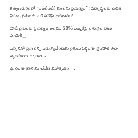
కళ్యాణదుర్గంలో “ఇంటింటికి కూటమి ప్రభుత్వం”: విద్యార్థులకు ఉచిత
సైకిళ్లు, రైతులకు ఎల్ నినోపై అవగాహన
పాడి రైతులకు ప్రభుత్వం అండ.. 50% సబ్సిడీపై పశువుల దాణా
పంపిణీ…
ఎల్నినీనో ప్రభావన్ని ఎదుర్కొనేందుకు రైతులు సిద్ధంగా వుండాలి జిల్లా
వ్యవసాయ అధికారి ..
ఘనంగా జాతీయ చేనేత దినోత్సవం….