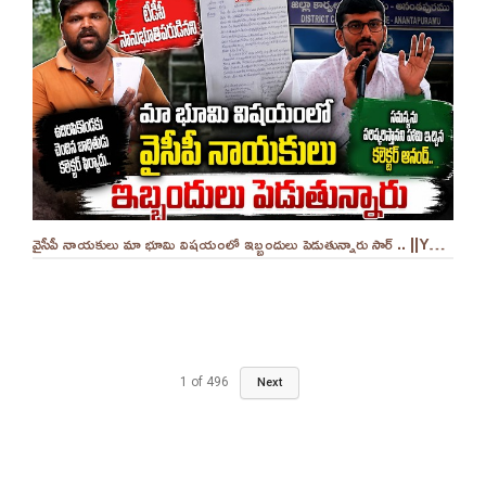
వైసీపీ నాయకులు మా భూమి విషయంలో ఇబ్బందులు పెడుతున్నారు సార్ .. ||YES 9TV
1
of
496
Next