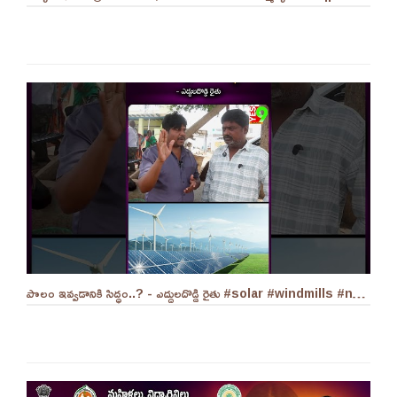
పొలం ఇవ్వడానికి సిద్ధం..? - ఎద్దులదొడ్డి రైతు #solar #windmills #naralokesh #solarenergy