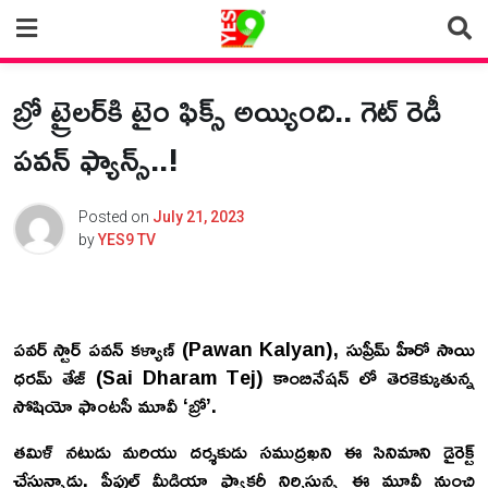
Skip
to
content
బ్రో ట్రైలర్‌కి టైం ఫిక్స్ అయ్యింది.. గెట్ రెడీ
పవన్ ఫ్యాన్స్..!
Posted on
July 21, 2023
by
YES9 TV
పవర్ స్టార్ పవన్ కళ్యాణ్ (Pawan Kalyan), సుప్రీమ్ హీరో సాయి
ధరమ్ తేజ్ (Sai Dharam Tej) కాంబినేషన్ లో తెరకెక్కుతున్న
సోషియో ఫాంటసీ మూవీ ‘బ్రో’.
తమిళ్ నటుడు మరియు దర్శకుడు సముద్రఖని ఈ సినిమాని డైరెక్ట్
చేస్తున్నాడు. పీపుల్ మీడియా ఫ్యాక్టరీ నిర్మిస్తున్న ఈ మూవీ నుంచి