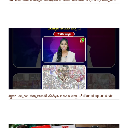
స్థానిక ఎన్నికల సన్నాహాలతో వేడెక్కిన అనంత జిల్లా ..! #anatapur #sir