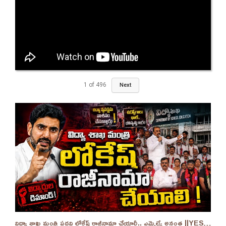
1
of
496
Next
విద్యా శాఖ మంత్రి పదవి లోకేష్ రాజీనామా చేయాలీ.. ఎమ్మెల్యే అనంత ||YES 9TV