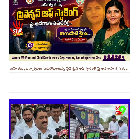
మహిళలు, విద్యార్తినిలు ఎదుర్కొంటున్న ప్రివెన్షన్ ఆఫ్ స్టాకింగ్ పై అవగాహన సదస్సు.. - ||YES 9TV