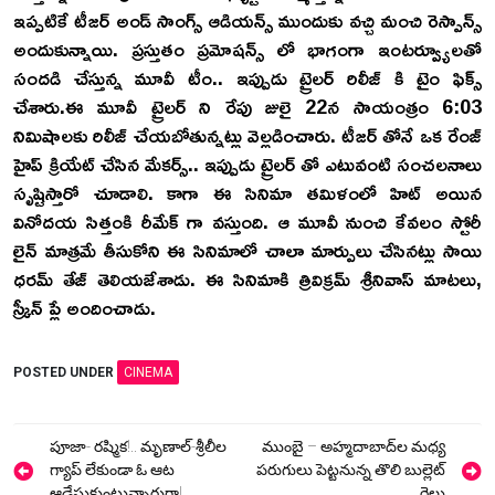
ఇప్పటికే టీజర్ అండ్ సాంగ్స్ ఆడియన్స్ ముందుకు వచ్చి మంచి రెస్పాన్స్
అందుకున్నాయి. ప్రస్తుతం ప్రమోషన్స్ లో భాగంగా ఇంటర్వ్యూలతో
సందడి చేస్తున్న మూవీ టీం.. ఇప్పుడు ట్రైలర్ రిలీజ్ కి టైం ఫిక్స్
చేశారు.ఈ మూవీ ట్రైలర్ ని రేపు జులై 22న సాయంత్రం 6:03
నిమిషాలకు రిలీజ్ చేయబోతున్నట్లు వెల్లడించారు. టీజర్ తోనే ఒక రేంజ్
హైప్ క్రియేట్ చేసిన మేకర్స్.. ఇప్పుడు ట్రైలర్ తో ఎటువంటి సంచలనాలు
సృష్టిస్తారో చూడాలి. కాగా ఈ సినిమా తమిళంలో హిట్ అయిన
వినోదయ సిత్తంకి రీమేక్ గా వస్తుంది. ఆ మూవీ నుంచి కేవలం స్టోరీ
లైన్ మాత్రమే తీసుకోని ఈ సినిమాలో చాలా మార్పులు చేసినట్లు సాయి
ధరమ్ తేజ్ తెలియజేశాడు. ఈ సినిమాకి త్రివిక్రమ్ శ్రీనివాస్ మాటలు,
స్క్రీన్ ప్లే అందించాడు.
POSTED UNDER
CINEMA
Post
పూజా- రష్మిక!.. మృణాల్-శ్రీలీల
ముంబై – అహ్మదాబాద్‌ల మధ్య
navigation
గ్యాప్ లేకుండా ఓ ఆట
పరుగులు పెట్టనున్న తొలి బుల్లెట్
ఆడేసుకుంటున్నారుగా!
రైలు