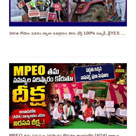
హరిత గోపాల పథకం ద్వారా పశుగ్రాసం సాగు చేస్తే 100% సబ్సిడీ..||YES 9TV
MPEO తమ సమస్యల పరిష్కారం కోరుతూ ఆలూరులోని (ADA) కార్యాలయం ఎదుట దీక్ష ||YES 9TV #kurnool