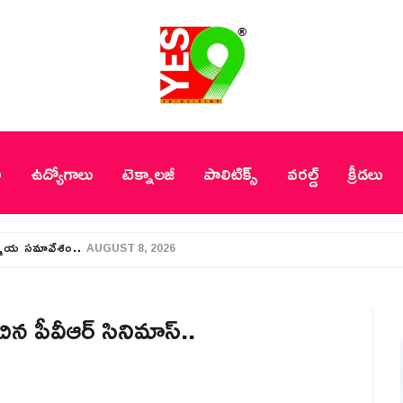
ీ
ఉద్యోగాలు
టెక్నాలజీ
పాలిటిక్స్
వరల్డ్
క్రీడలు
మీయ సమావేశం..
AUGUST 8, 2026
ించిన పీవీఆర్ సినిమాస్..