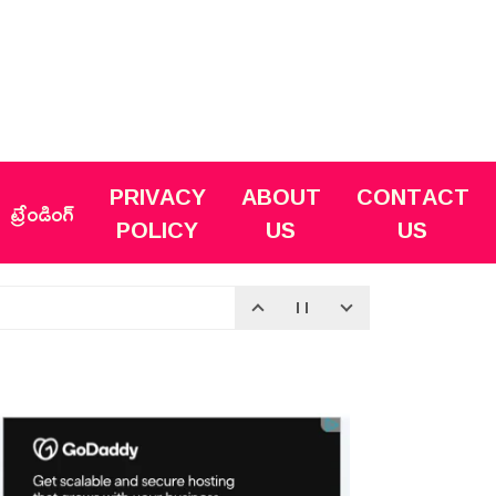
PRIVACY
ABOUT
CONTACT
ట్రేండింగ్
POLICY
US
US