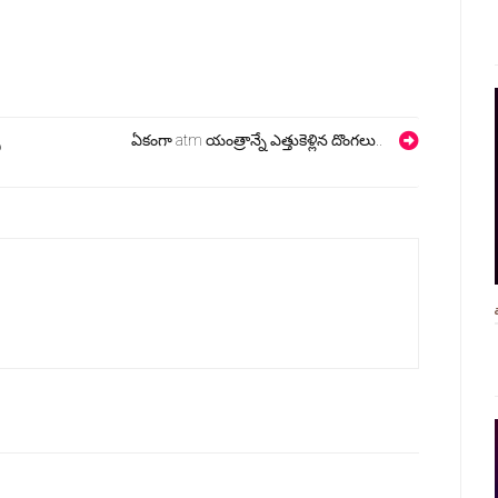
్
ఏకంగా atm యంత్రాన్నే ఎత్తుకెళ్లిన దొంగలు..