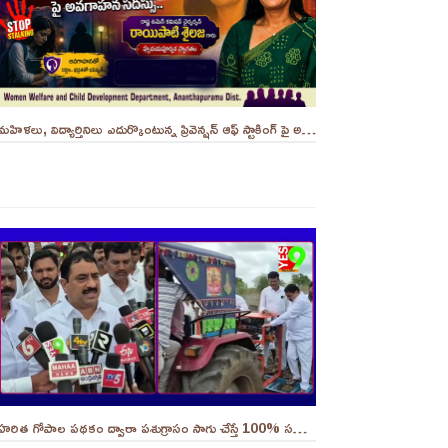
మహిళలు, విద్యార్తినిలు ఎదుర్కొంటున్న ప్రివెన్షన్ ఆఫ్ స్టాకింగ్ పై అవగాహన సదస్సు.. - ||YES 9TV
హరిత గోపాల పథకం ద్వారా పశుగ్రాసం సాగు చేస్తే 100% సబ్సిడీ..||YES 9TV