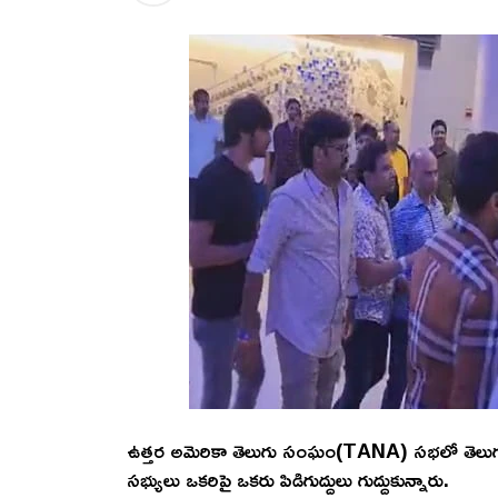
ఉత్తర అమెరికా తెలుగు సంఘం(TANA) సభలో తెలుగు తమ్
సభ్యులు ఒకరిపై ఒకరు పిడిగుద్దులు గుద్దుకున్నారు.