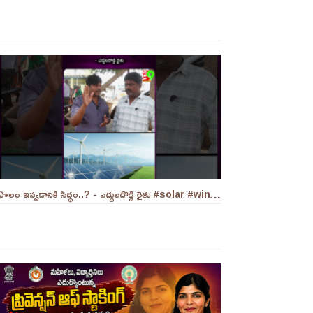
పొలం ఇవ్వడానికి సిద్ధం..? - ఎద్దులదొడ్డి రైతు #solar #windmills #naralokesh #solarenergy