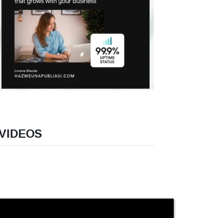
VIDEOS