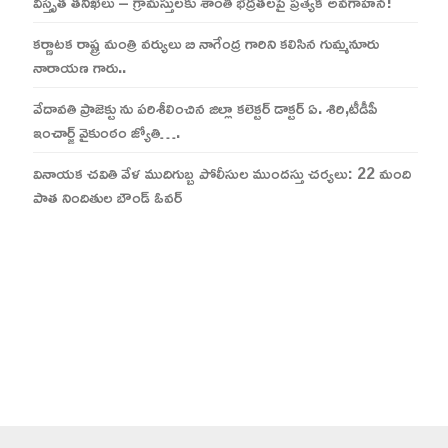
విస్తృత తనిఖీలు – గ్రామస్తులకు శాంతి భద్రతలపై ప్రత్యేక అవగాహన!
కర్ణాటక రాష్ట్ర మంత్రి వర్యులు బి నాగేంద్ర గారిని కలిసిన గుమ్మనూరు
నారాయణ గారు..
వేదావతి ప్రాజెక్టు ను పరిశీలించిన జిల్లా కలెక్టర్ డాక్టర్ ఏ. శిరి,టీడీపీ
ఇంచార్జ్ వైకుంఠం జ్యోతి….
వినాయక చవితి వేళ ముదిగుబ్బ పోలీసుల ముందస్తు చర్యలు: 22 మంది
పాత నిందితుల బౌండ్ ఓవర్