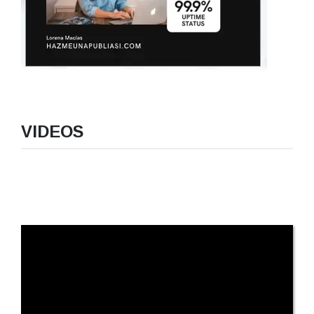
VIDEOS