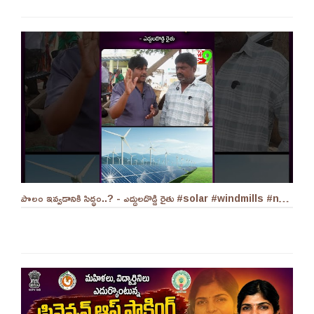
పొలం ఇవ్వడానికి సిద్ధం..? - ఎద్దులదొడ్డి రైతు #solar #windmills #naralokesh #solarenergy