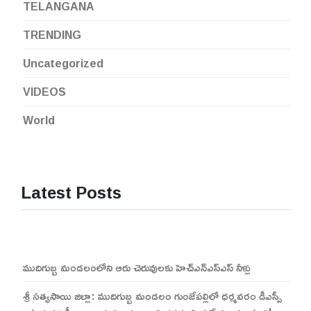
TELANGANA
TRENDING
Uncategorized
VIDEOS
World
Latest Posts
ముదిగుబ్బ మండలంలోని ఆరు చెరువులకు హెచ్ఎన్ఎస్ఎస్ నీళ్లు
శ్రీ సత్యసాయి జిల్లా: ముదిగుబ్బ మండలం గుంజేపల్లిలో ధర్మవరం డీఎస్పీ