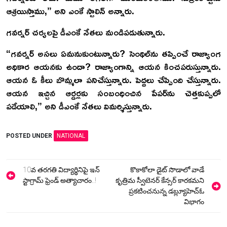
ఆశ్రయిస్తాము,” అని ఎంకే స్టాలిన్​ అన్నారు.
గవర్నర్​ చర్యలపై డీఎంకే నేతలు మండిపడుతున్నారు.
“గవర్నర్​ అసలు ఏమనుకుంటున్నారు? సెంథిల్​ను తప్పించే రాజ్యాంగ
అధికార ఆయనకు ఉందా? రాజ్యాంగాన్ని ఆయన కించపరుస్తున్నారు.
ఆయన ఓ కీలు బొమ్మలా పనిచేస్తున్నారు. పెద్దలు చేప్పింది చేస్తున్నారు.
ఆయన ఇచ్చిన ఆర్డర్లకు సంబంధించిన పేపర్​ను చెత్తకుప్పలో
పడేయాలి,” అని డీఎంకే నేతలు విమర్శిస్తున్నారు.
POSTED UNDER
NATIONAL
Post
10వ తరగతి విద్యార్థినిపై ఇన్​
కొకాకోలా డైట్ సొడాలో వాడే
navigation
స్టాగ్రామ్​ ఫ్రెండ్​ అత్యాచారం..!
కృత్రిమ స్వీటెనర్ కేన్సర్ కారకమని
ప్రకటించనున్న డబ్ల్యూహెచ్ఓ
విభాగం