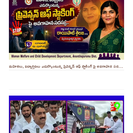
మహిళలు, విద్యార్తినిలు ఎదుర్కొంటున్న ప్రివెన్షన్ ఆఫ్ స్టాకింగ్ పై అవగాహన సదస్సు.. - ||YES 9TV