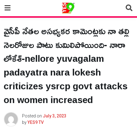
Skip
to
content
వైసీపీ నేతల అసభ్యకర కామెంట్లకు నా తల్లి
నెలరోజుల పాటు కుమిలిపోయింది- నారా
లోకేశ్-nellore yuvagalam
padayatra nara lokesh
criticizes ysrcp govt attacks
on women increased
Posted on
July 3, 2023
by
YES9 TV