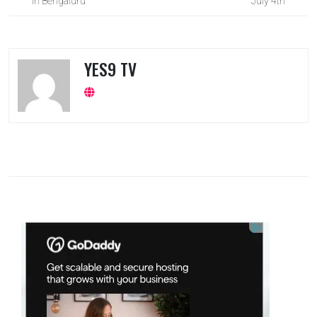
in Bengaluru
July 4th
YES9 TV