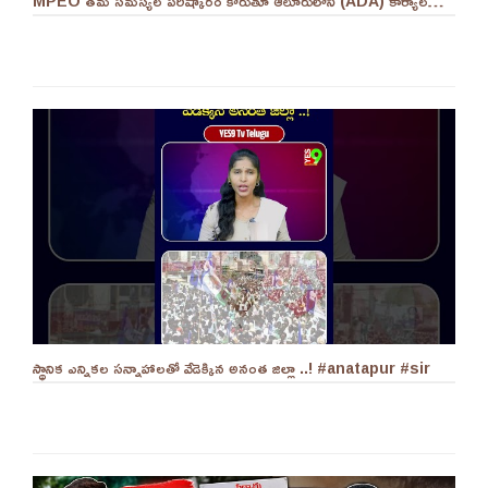
MPEO తమ సమస్యల పరిష్కారం కోరుతూ ఆలూరులోని (ADA) కార్యాలయం ఎదుట దీక్ష ||YES 9TV #kurnool
స్థానిక ఎన్నికల సన్నాహాలతో వేడెక్కిన అనంత జిల్లా ..! #anatapur #sir