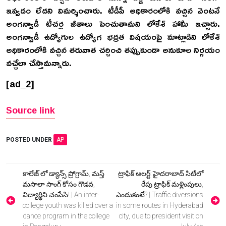
ఇవ్వడం లేదని విమర్శించారు. టీడీపీ అధికారంలోకి వచ్చిన వెంటనే
అంగన్వాడీ టీచర్ల జీతాలు పెంచుతామని లోకేశ్ హామీ ఇచ్చారు.
అంగన్వాడీ ఉద్యోగుల ఉద్యోగ భద్రత విషయంపై మాట్లాడిని లోకేశ్
అధికారంలోకి వచ్చిన తరువాత చర్చించి తప్పుకుండా అనుకూల నిర్ణయం
వచ్చేలా చేస్తామన్నారు.
[ad_2]
Source link
POSTED UNDER
AP
Post
కాలేజ్ లో డ్యాన్స్ ప్రోగ్రామ్, మస్త్
ట్రాఫిక్ అలర్ట్: హైదరాబాద్ సిటీలో
navigation
మసాలా సాంగ్ కోసం గొడవ,
రేపు ట్రాఫిక్ మళ్లింపులు,
విద్యార్థిని చంపేసి! | An inter-
ఎందుకంటే? | Traffic diversions
college youth was killed over a
in some routes in Hyderabad
dance program in the college
city, due to president visit on