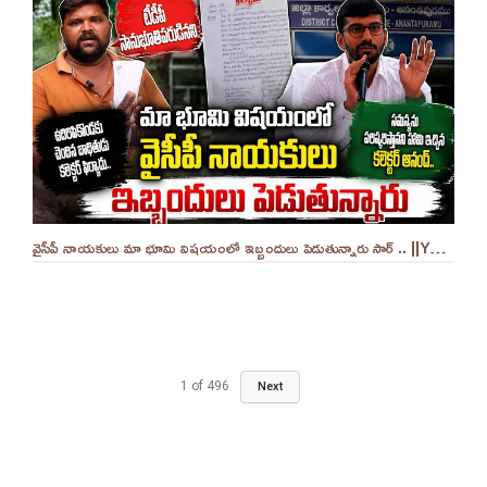
వైసీపీ నాయకులు మా భూమి విషయంలో ఇబ్బందులు పెడుతున్నారు సార్ .. ||YES 9TV
1
of
496
Next