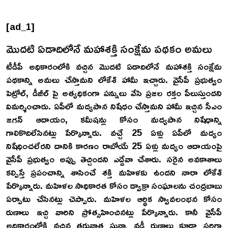
[ad_1]
మొదటి ఏడాదిలోనే మహాశక్తి సంక్షేమ పథకం అమలు
టీడీపీ అధికారంలోకి వచ్చిన మొదటి ఏడాదిలోనే మహాశక్తి సంక్షేమ
పథకాన్ని అమలు చేస్తామని లోకేశ్ హామీ ఇచ్చారు. వైసీపీ ప్రభుత్వం
పెట్రోల్, డీజీల్ పై అత్యధికంగా పన్నులు వేసి ప్రజల రక్తం పీలుస్తుందని
విమర్శించారు. ఏపీలో మద్యపాన నిషేధం చేస్తామని హామీ ఇచ్చిన సీఎం
జగన్ ఆదాయం, కమీషన్లు కోసం మద్యపాన నిషేధాన్ని
గాలికొదిలేసినట్లు పేర్కొన్నారు. వచ్చే 25 ఏళ్లు ఏపీలో మద్యం
నిషేధించలేరని దానికి కారణం రాబోయే 25 ఏళ్లు మద్యం ఆదాయంపై
వైసీపీ ప్రభుత్వం అప్పు తెచ్చిందని ఎద్దేవా చేశారు. సరైన అవకాశాలు
కల్పిస్తే ప్రపంచాన్ని శాసించే శక్తి మహిళకు ఉందని నారా లోకేశ్
పేర్కొన్నారు. మహిళల సాధికారత కోసం డ్వాక్రా సంఘాలను చంద్రబాబు
ఏర్పాటు చేసినట్లు చెప్పారు. మహిళల ఆర్థిక స్వావలంభన కోసం
రుణాలు ఇచ్చి వారిని ప్రోత్సహించినట్లు పేర్కొన్నారు. కానీ వైసీపీ
అధికారంలోకి వచ్చిన తరువాత సున్నా వడ్డీ రుణాలు కూడా సరిగా