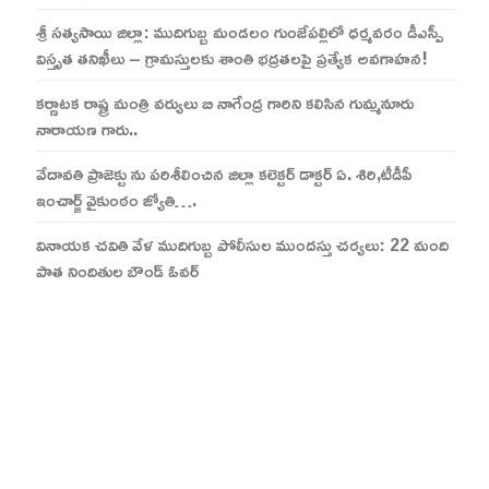
శ్రీ సత్యసాయి జిల్లా: ముదిగుబ్బ మండలం గుంజేపల్లిలో ధర్మవరం డీఎస్పీ
విస్తృత తనిఖీలు – గ్రామస్తులకు శాంతి భద్రతలపై ప్రత్యేక అవగాహన!
కర్ణాటక రాష్ట్ర మంత్రి వర్యులు బి నాగేంద్ర గారిని కలిసిన గుమ్మనూరు
నారాయణ గారు..
వేదావతి ప్రాజెక్టు ను పరిశీలించిన జిల్లా కలెక్టర్ డాక్టర్ ఏ. శిరి,టీడీపీ
ఇంచార్జ్ వైకుంఠం జ్యోతి….
వినాయక చవితి వేళ ముదిగుబ్బ పోలీసుల ముందస్తు చర్యలు: 22 మంది
పాత నిందితుల బౌండ్ ఓవర్