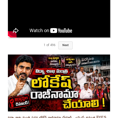
1
of
496
Next
విద్యా శాఖ మంత్రి పదవి లోకేష్ రాజీనామా చేయాలీ.. ఎమ్మెల్యే అనంత ||YES 9TV