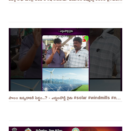
పొలం ఇవ్వడానికి సిద్ధం..? - ఎద్దులదొడ్డి రైతు #solar #windmills #naralokesh #solarenergy