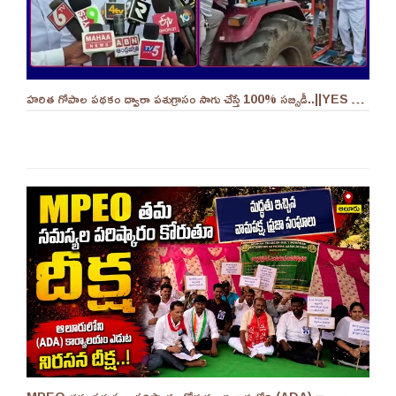
హరిత గోపాల పథకం ద్వారా పశుగ్రాసం సాగు చేస్తే 100% సబ్సిడీ..||YES 9TV