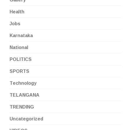
Health
Jobs
Karnataka
National
POLITICS
SPORTS
Technology
TELANGANA
TRENDING
Uncategorized