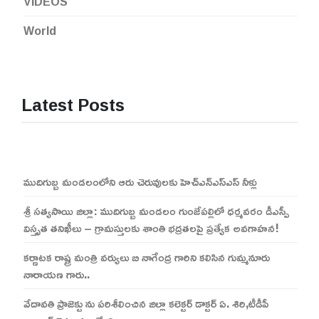
VIDEOS
World
Latest Posts
ముదిగుబ్బ మండలంలోని ఆరు చెరువులకు హెచ్ఎన్ఎస్ఎస్ నీళ్లు
శ్రీ సత్యసాయి జిల్లా: ముదిగుబ్బ మండలం గుంజేపల్లిలో ధర్మవరం డీఎస్పీ
విస్తృత తనిఖీలు – గ్రామస్తులకు శాంతి భద్రతలపై ప్రత్యేక అవగాహన!
కర్ణాటక రాష్ట్ర మంత్రి వర్యులు బి నాగేంద్ర గారిని కలిసిన గుమ్మనూరు
నారాయణ గారు..
వేదావతి ప్రాజెక్టు ను పరిశీలించిన జిల్లా కలెక్టర్ డాక్టర్ ఏ. శిరి,టీడీపీ