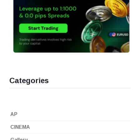
Categories
AP
CINEMA
Gallery