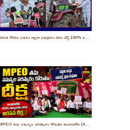
హరిత గోపాల పథకం ద్వారా పశుగ్రాసం సాగు చేస్తే 100% సబ్సిడీ..||YES 9TV
MPEO తమ సమస్యల పరిష్కారం కోరుతూ ఆలూరులోని (ADA) కార్యాలయం ఎదుట దీక్ష ||YES 9TV #kurnool