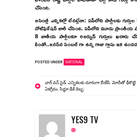
చేసింది.
అసెంబ్లీ ఎన్నికల్లో లేనట్లేనా: ఏపీలోని పార్టీలకు గ
నోటిఫికేషన్ జారీ చేసింది. ఏపీలోని మూడు ప్రాంతీయ పార
8 జాతీయ పార్టీలకూ రిజర్వుడ్‌ గుర్తులు ఖరారు చే
దీంతో..జనసేన సింబల్ గా ఉన్న గాజు గ్లాసు ఇక ఉండదన
POSTED UNDER
NATIONAL
Post
వార్ వన్ సైడ్, ఎన్నికలకు దూరంగా బీజేపీ, మోదీతో ఢీకొట్టి
ఏకగ్రీవం, సిద్దూ,డీకే దెబ్బ!
navigation
YES9 TV