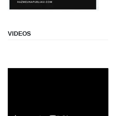
VIDEOS