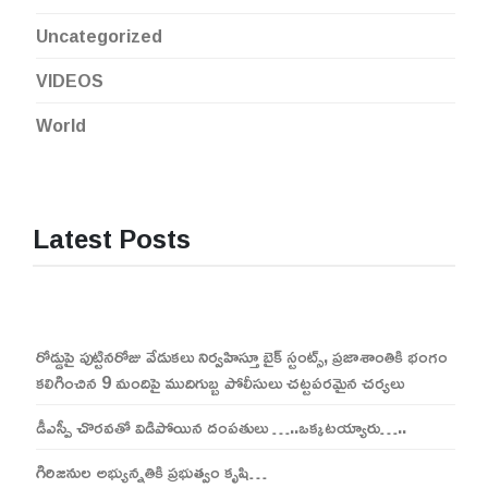
Uncategorized
VIDEOS
World
Latest Posts
రోడ్డుపై పుట్టినరోజు వేడుకలు నిర్వహిస్తూ బైక్‌ స్టంట్స్‌, ప్రజాశాంతికి భంగం
కలిగించిన 9 మందిపై ముదిగుబ్బ పోలీసులు చట్టపరమైన చర్యలు
డీఎస్పీ చొరవతో విడిపోయిన దంపతులు …..ఒక్కటయ్యారు…..
గిరిజనుల అభ్యున్నతికి ప్రభుత్వం కృషి…