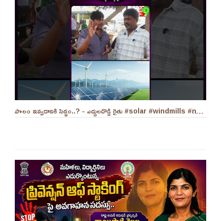
పొలం ఇవ్వడానికి సిద్ధం..? - ఎద్దులదొడ్డి రైతు #solar #windmills #naralokesh #solarenergy