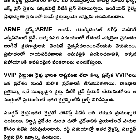
ఎక్స్ ప్రెస్ రైళ్లను పక్కనపెట్టి వీటికి లైన్ కేటాయిస్తారు. ఇండియన్ రైల్వే
ప్రాధాన్యతా క్రమంలో ఏయే రైళ్లున్నాయో ఇప్పుడు తెలుసుకుందాం.
ARME ట్రైన్స్:ARME అంటే.. యాక్సిడెంటల్ రిలీఫ్ మెడికల్
ఎక్విప్‌మెంట్ ట్రైన్. అత్యవసర సమయంలో లేదంటే ఎక్కడైనా ప్రమాదం
జరిగితే క్షతగాత్రులకు వెంటనే వైద్యసేవలందించేందుకు వెళుతుంది.
ప్రమాదంలో గాయపడినవారిని ఆసుపత్రికి పంపించడానికి, అక్కడ
సహాయానికి అవసరమైన పరికరాలను అందజేస్తుంది.
VVIP రైళ్లు:ఈ రైళ్లు భారత రాష్ట్రపతిని లేదా కొన్ని ప్రత్యేక VVIPలను
ఒక ప్రదేశం నుండి మరొక ప్రదేశానికి తీసుకువెళతాయి. రాజధాని
రైళ్లకన్నా ఇవే ముఖ్యమైన రైళ్లు. వీటికి లైన్ క్లియర్ చేయడంకోసం ఆ
మార్గంలో ప్రయాణించే ఇతర రైళ్లన్నింటినీ రైల్వే నిలిపేస్తుంది.
సబర్బన్ రైళ్లు:ఇతర రైళ్లతో పోలిస్తే వీటికి అతి తక్కువ ప్రాముఖ్యత
ఉంటుంది. నిర్ధిష్ట ప్రదేశం నుంచి మరో ప్రదేశానికి ప్రయాణించే పౌరుల
కోసం వీటిని నడుపుతుంటారు. రద్దీ సమయాల్లో ఇతర రైళ్లన్నీ సబర్బన్
రైళ్లకు లైన్ ఇవ్వాల్సి ఉంటుంది.