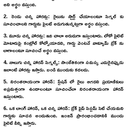
అని అర్థం వస్తుంది.
2. రెండు చిన్న హారన్లు: రైలును స్టార్ట్ చేయాలంటూ సిగ్నల్ కు
సూచించాలని గార్డును పైలట్ అడుగుతున్నట్లుగా అర్థం వస్తుంది.
3. మూడు చిన్న హారన్లు: ఇది చాలా అరుదుగా ఇస్తుంటారు. లోకో పైలెట్
మోటారుపై కంట్రోల్ కోల్పోయాడని, గార్డు వెంటనే వాక్యూమ్ బ్రేక్ ను
లాగాలంటూ సూచించే అర్థం వస్తుంది.
4. నాలుగు చిన్న హారన్ సిగ్నల్స్: సాంకేతికంగా సమస్య ఎదురైనప్పుడు
ఇలాంటి హారన్లు ఇస్తాడు. బండి ముందుకు కదలదు.
5. నిరంతరాయంగా హారన్: స్టేషన్ లో రైలు ఆగదని ప్రయాణికులు
అప్రమత్తంగా ఉండాలంటూ సూచించేలా నిరంతరాయంగా హారన్
ఇస్తుంటారు.
6. ఒక లాంగ్ హారన్, ఒక చిన్న హారన్: బ్రేక్ పైప్ సిస్టమ్ సెట్ చేయమని
గార్డుకు సూచన అందుతుంది. ఇంజన్ ప్రారంభించడానికి ముందు
పైలెట్ దీన్ని ఇస్తారు.