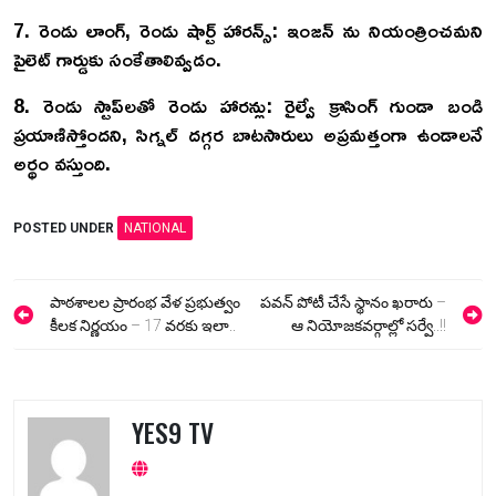
7. రెండు లాంగ్, రెండు షార్ట్ హారన్స్: ఇంజన్ ను నియంత్రించమని
పైలెట్ గార్డుకు సంకేతాలివ్వడం.
8. రెండు స్టాప్‌లతో రెండు హారన్లు: రైల్వే క్రాసింగ్ గుండా బండి
ప్రయాణిస్తోందని, సిగ్నల్ దగ్గర బాటసారులు అప్రమత్తంగా ఉండాలనే
అర్థం వస్తుంది.
POSTED UNDER
NATIONAL
Post
పాఠశాలల ప్రారంభ వేళ ప్రభుత్వం
పవన్ పోటీ చేసే స్థానం ఖరారు –
navigation
కీలక నిర్ణయం – 17 వరకు ఇలా..
ఆ నియోజకవర్గాల్లో సర్వే..!!
YES9 TV