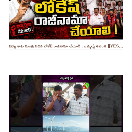
విద్యా శాఖ మంత్రి పదవి లోకేష్ రాజీనామా చేయాలీ.. ఎమ్మెల్యే అనంత ||YES 9TV