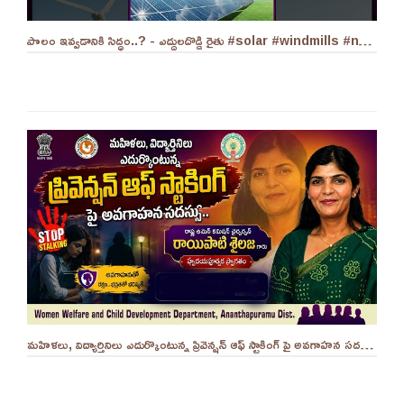
పొలం ఇవ్వడానికి సిద్ధం..? - ఎద్దులదొడ్డి రైతు #solar #windmills #naralokesh #solarenergy
మహిళలు, విద్యార్తినిలు ఎదుర్కొంటున్న ప్రివెన్షన్ ఆఫ్ స్టాకింగ్ పై అవగాహన సదస్సు.. - ||YES 9TV