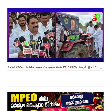
హరిత గోపాల పథకం ద్వారా పశుగ్రాసం సాగు చేస్తే 100% సబ్సిడీ..||YES 9TV