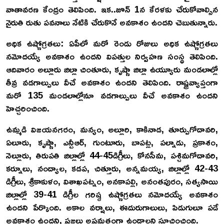
వాతావరణ కేంద్రం తెలిపింది. ఇక..జూన్ 1న కేరళకు చేరుకోవాల్సిన
నైరుతి రుతు పవనాలు నేటికి చేరుకొనే అవకాశం ఉందని చెబుతున్నారు.
అధిక ఉష్ణోగ్రతలు: ఏపీలో మరో రెండు రోజులు అధిక ఉష్ణోగ్రతలు
నమోదయ్యే అవకాశం ఉందని విపత్తుల నిర్వహణ సంస్థ తెలిపింది.
ఆదివారం అల్లూరు జిల్లా చింతూరు, కృష్ణా జిల్లా ఉయ్యూరు మండలాల్లో
తీవ్ర వడగాల్పులు వీచే అవకాశం ఉందని తెలిపింది. రాష్ట్రవ్యాప్తంగా
మరో 135 మండలాల్లోనూ వడగాల్పులు వీచే అవకాశం ఉందని
హెచ్చరించింది.
ఉమ్మడి విజయనగరం, మన్యం, అల్లూరి, కాకినాడ, తూర్పుగోదావరి,
ఏలూరు, కృష్ణా, ఎన్టీఆర్‌, గుంటూరు, బాపట్ల, పల్నాడు, ప్రకాశం,
నెల్లూరు, తిరుపతి జిల్లాల్లో 44-45డిగ్రీలు, కోనసీమ, పశ్చిమగోదావరి,
కర్నూలు, నంద్యాల, కడప, చిత్తూరు, అన్నమయ్య, జిల్లాల్లో 42-43
డిగ్రీలు, శ్రీకాకుళం, విశాఖపట్నం, అనకాపల్లి, అనంతపురం, సత్యసాయి
జిల్లాల్లో 39-41 డిగ్రీల గరిష్ఠ ఉష్ణోగ్రతలు నమోదయ్యే అవకాశం
ఉందని పేర్కొంది. అకాల వర్షాలు, ఈదురుగాలులు, పిడుగులూ పడే
అవకాశం ఉందని, ప్రజలు అప్రమత్తంగా ఉండాలని సూచించింది.