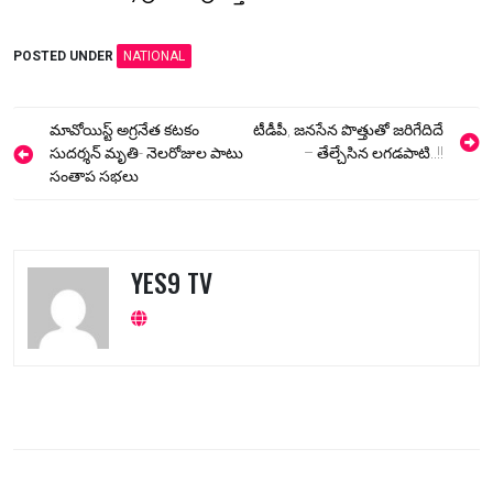
POSTED UNDER
NATIONAL
Post
మావోయిస్ట్ అగ్రనేత కటకం
టీడీపీ, జనసేన పొత్తుతో జరిగేదిదే
navigation
సుదర్శన్ మృతి- నెలరోజుల పాటు
– తేల్చేసిన లగడపాటి..!!
సంతాప సభలు
YES9 TV