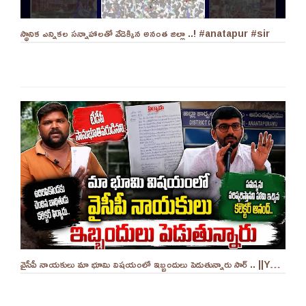
స్థానిక ఎన్నికల సన్నాహాలతో వేడెక్కిన అనంత జిల్లా ..! #anatapur #sir
వైసీపీ నాయకులు మా భూమి విషయంలో ఇబ్బందులు పెడుతున్నారు సార్ .. ||YES 9TV