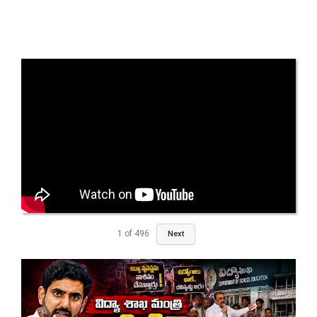
1
of
496
Next