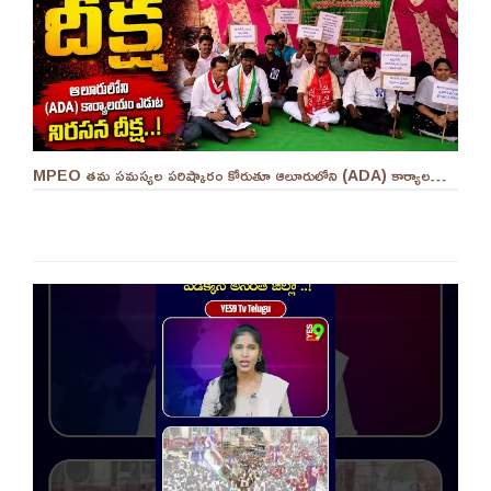
MPEO తమ సమస్యల పరిష్కారం కోరుతూ ఆలూరులోని (ADA) కార్యాలయం ఎదుట దీక్ష ||YES 9TV #kurnool