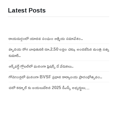
Latest Posts
రాయదుర్గంలో యాదవ సంఘం ఆత్మీయ సమావేశం..
హృదయ రోగ బాధితునికి రూ.2.50 లక్షల చెక్కు అందజేసిన మంత్రి సత్య
కుమార్..
ఆక్స్‌ఫర్డ్ గ్లోబల్‌లో ఘనంగా ఫ్రెషర్స్ డే వేడుకలు..
గోనెగండ్లలో ఘనంగా BVSF ప్రధాన కార్యాలయ ప్రారంభోత్సవం..
చలో కర్నూల్ కు బయలుదేరిన 2025 డీఎస్సీ అభ్యర్థులు…