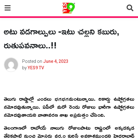
Skip
to
content
అటు వడగాల్పులు -ఇటు చల్లని కబురు,
రుతుపవనాలు..!!
Posted on
June 4, 2023
by
YES9 TV
తెలుగు రాష్ట్రాల్లో ఎండలు భగభగమంటున్నాయి. రికార్డు ఉష్ణోగ్రతలు
నమోదవుతున్నాయి. ఏపీలో మరో రెండు రోజులు భారీగా ఉష్ణోగ్రతలు
నమోదవుతాయని వాతావరణ శాఖ అప్రమత్తం చేసింది.
తెలంగాణలో రాబోయే నాలుగు రోజులపాటు రాష్ట్రంలో అక్కడక్కడ
తేలికపాటి నుంచి మోస్తరు వర్షం కురిసే అవకాశముందని హైదరాబాద్‌