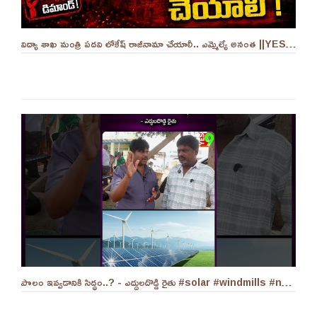
విద్యా శాఖ మంత్రి పదవి లోకేష్ రాజీనామా చేయాలీ.. ఎమ్మెల్యే అనంత ||YES 9TV
పొలం ఇవ్వడానికి సిద్ధం..? - ఎద్దులదొడ్డి రైతు #solar #windmills #naralokesh #solarenergy