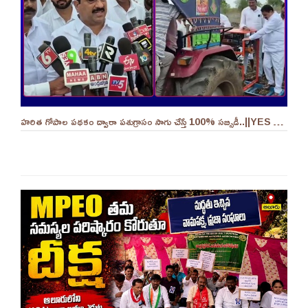
హరిత గోపాల పథకం ద్వారా పశుగ్రాసం సాగు చేస్తే 100% సబ్సిడీ..||YES 9TV