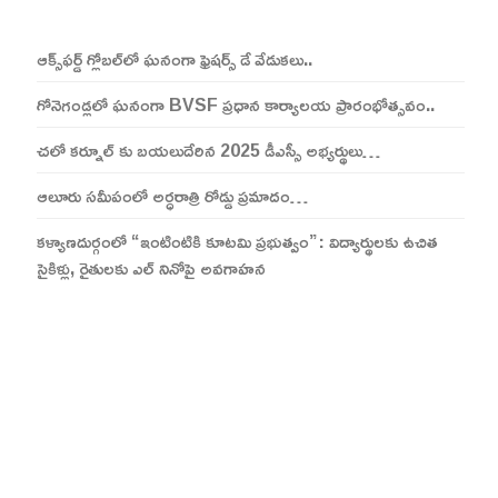
ఆక్స్‌ఫర్డ్ గ్లోబల్‌లో ఘనంగా ఫ్రెషర్స్ డే వేడుకలు..
గోనెగండ్లలో ఘనంగా BVSF ప్రధాన కార్యాలయ ప్రారంభోత్సవం..
చలో కర్నూల్ కు బయలుదేరిన 2025 డీఎస్సీ అభ్యర్థులు…
ఆలూరు సమీపంలో అర్ధరాత్రి రోడ్డు ప్రమాదం…
కళ్యాణదుర్గంలో “ఇంటింటికి కూటమి ప్రభుత్వం”: విద్యార్థులకు ఉచిత
సైకిళ్లు, రైతులకు ఎల్ నినోపై అవగాహన