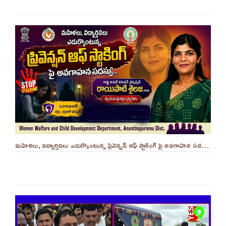
మహిళలు, విద్యార్తినిలు ఎదుర్కొంటున్న ప్రివెన్షన్ ఆఫ్ స్టాకింగ్ పై అవగాహన సదస్సు.. - ||YES 9TV