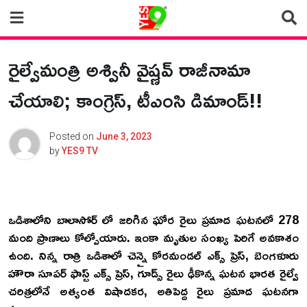
Skip
to
content
రైల్వేమంత్రి అశ్వినీ వైష్ణవ్ రాజీనామా
చేయాలి; కాంగ్రెస్, టీఎంసి డిమాండ్!!
Posted on
June 3, 2023
by
YES9 TV
ఒడిశాలోని బాలాసోర్ లో జరిగిన ఘోర రైలు ప్రమాద ఘటనలో 278
మంది ప్రాణాలు కోల్పోయారు. ఇంకా మృతుల సంఖ్య పెరిగే అవకాశం
ఉంది. నిన్న రాత్రి ఒడిశాలో చెన్నై కోరమండల్ ఎక్స్ ప్రెస్, బెంగళూరు
హౌరా సూపర్ ఫాస్ట్ ఎక్స్ ప్రెస్, గూడ్స్ రైలు ఢీకొన్న ఘటన భారత రైల్వే
చరిత్రలోనే అత్యంత విషాదకర, అతిపెద్ద రైలు ప్రమాద ఘటనగా