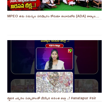
MPEO తమ సమస్యల పరిష్కారం కోరుతూ ఆలూరులోని (ADA) కార్యాలయం ఎదుట దీక్ష ||YES 9TV #kurnool
స్థానిక ఎన్నికల సన్నాహాలతో వేడెక్కిన అనంత జిల్లా ..! #anatapur #sir