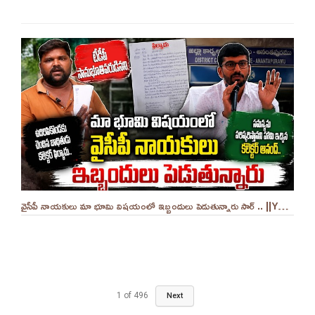
వైసీపీ నాయకులు మా భూమి విషయంలో ఇబ్బందులు పెడుతున్నారు సార్ .. ||YES 9TV
1
of
496
Next