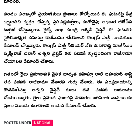
మారింది.
వందల సంఖ్యలో ప్రయాణికులు ప్రాణాలు కోల్పోయిన ఈ ఘటనపై తీవ్ర
దిగ్భ్రాంతిని వ్యక్తం చేస్తున్న ప్రతిపక్షపార్టీలు, మరోవైపు అధికార బీజేపీని
టార్గెట్ చేస్తున్నాయి. రైల్వే శాఖ మంత్రి అశ్వినీ వైష్ణవ్ ఈ ఘటనకు
నైతికబాధ్యత వహిస్తూ రాజీనామా చేయాలని కాంగ్రెస్ పార్టీ నాయకులు
డిమాండ్ చేస్తున్నారు. కాంగ్రెస్ పార్టీ సీనియర్ నేత మహారాష్ట్ర మాజీసీఎం
పృథ్వీరాజ్ చవాన్ అశ్విని వైష్ణవ్ తన పదవికి స్వచ్ఛందంగా రాజీనామా
చేయాలని డిమాండ్ చేశారు.
గతంలో రైలు ప్రమాదానికి నైతిక బాధ్యత వహిస్తూ లాల్ బహదూర్ శాస్త్రి
తన పదవికి రాజీనామా చేశారని గుర్తు చేశారు. ఈ సంప్రదాయాన్ని
కొనసాగిస్తూ అశ్విని వైష్ణవ్ కూడా తన పదవికి రాజీనామా
చేయాలన్నారు. రైలు ప్రమాద ఘటనపై విచారణ జరిపించి వాస్తవాలను
ప్రజల ముందు ఉంచాలని ఆయన డిమాండ్ చేశారు.
POSTED UNDER
NATIONAL