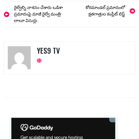
Post
రైల్వేల్ని నాశనం చేశారు-ఒడిశా
కోరమాండల్ ప్రమాదంలో
navigation
ప్రమాదంపై మాజీ రైల్వే మంత్రి
క్షతగాత్రుల కంప్లీట్ లిస్ట్
లాలూ విసుర్లు..
YES9 TV