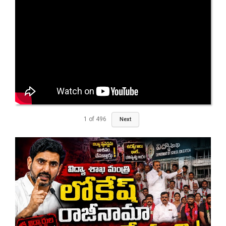
1
of
496
Next