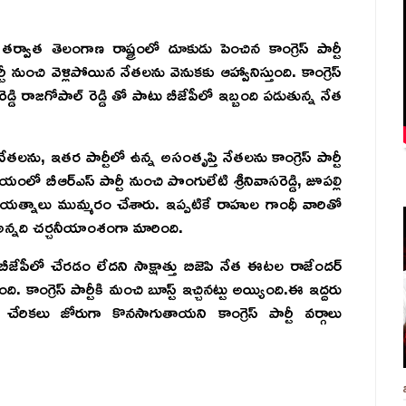
 తర్వాత తెలంగాణ రాష్ట్రంలో దూకుడు పెంచిన కాంగ్రెస్ పార్టీ
ార్టీ నుంచి వెళ్లిపోయిన నేతలను వెనుకకు ఆహ్వానిస్తుంది. కాంగ్రెస్
ి రెడ్డి రాజగోపాల్ రెడ్డి తో పాటు బీజేపీలో ఇబ్బంది పడుతున్న నేత
ిన నేతలను, ఇతర పార్టీలో ఉన్న అసంతృప్తి నేతలను కాంగ్రెస్ పార్టీ
ో బీఆర్ఎస్ పార్టీ నుంచి పొంగులేటి శ్రీనివాసరెడ్డి, జూపల్లి
 ప్రయత్నాలు ముమ్మరం చేశారు. ఇప్పటికే రాహుల గాంధీ వారితో
ు అన్నది చర్చనీయాంశంగా మారింది.
ావు బీజేపీలో చేరడం లేదని సాక్షాత్తు బిజెపి నేత ఈటల రాజేందర్
ది. కాంగ్రెస్ పార్టీకి మంచి బూస్ట్ ఇచ్చినట్టు అయ్యింది.ఈ ఇద్దరు
పై చేరికలు జోరుగా కొనసాగుతాయని కాంగ్రెస్ పార్టీ వర్గాలు