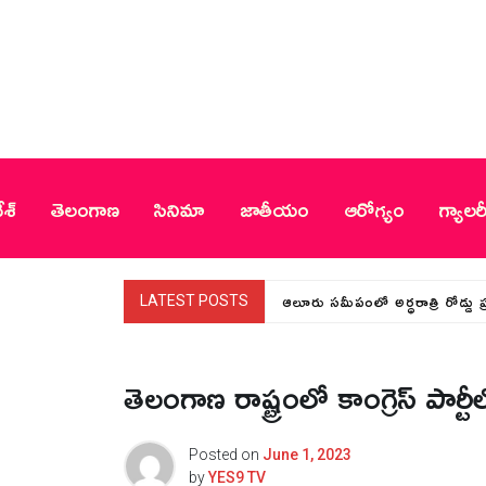
Skip
to
content
YES9 TV
ేశ్
తెలంగాణ
సినిమా
జాతీయం
ఆరోగ్యం
గ్యాలర
ఆలూరు సమీపంలో అర్ధరాత్రి రోడ్డ
LATEST POSTS
తెలంగాణ రాష్ట్రంలో కాంగ్రెస్ పార్
Posted on
June 1, 2023
by
YES9 TV