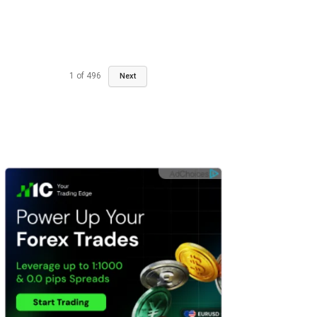
1
of
496
Next