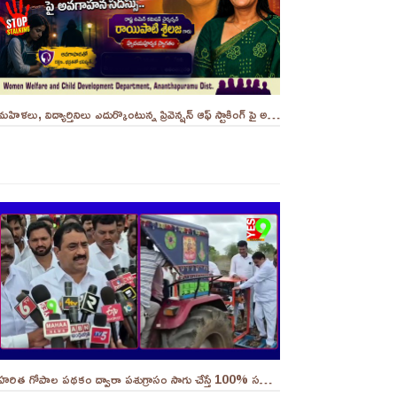
మహిళలు, విద్యార్తినిలు ఎదుర్కొంటున్న ప్రివెన్షన్ ఆఫ్ స్టాకింగ్ పై అవగాహన సదస్సు.. - ||YES 9TV
హరిత గోపాల పథకం ద్వారా పశుగ్రాసం సాగు చేస్తే 100% సబ్సిడీ..||YES 9TV