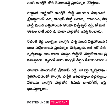
తిరిగి కాంగ్రెస్ లోకి తీసుకువచ్చే ప్రయత్నం చేస్తోంది.
కర్ణాటక రాష్ట్రంలో కాంగ్రెస్ పార్టీ విజయం సాధించిన
క్షేత్రస్థాయిలో ఉన్న కాంగ్రెస్ పార్టీ బలాన్ని చూపించి, ప
పార్టీ నుంచి వెళ్లిపోయిన కొండా విశ్వేశ్వర్ రెడ్డి, కోమట
ఈటల రాజేందర్ ను కూడా పార్టీలోకి ఆహ్వానించారు.
రేవంత్ రెడ్డి ఎలాగైనా కాంగ్రెస్ పార్టీ నుండి వెళ్లిపోయ
బాట పట్టించాలని ప్రయత్నం చేస్తున్నారు. ఇక ఇదే సమయంల
కృష్ణారావు లను కూడా హస్తం పార్టీలో చేర్చుకోవాలని
మాట్లాడగా, త్వరలో వారు కాంగ్రెస్ తీర్ధం తీసుకుంటార
తాజాగా పొంగులేటి శ్రీనివాస్ రెడ్డి, జూపల్లి కృష్ణార
ప్రకటించడంతో కాంగ్రెస్ పార్టీకి జవసత్వాలు వచ్చినట్లయిం
నేతలను కాంగ్రెస్ పార్టీలోకి తీసుకు రాగలిగితే, ఆ
భావిస్తున్నాయి.
POSTED UNDER
TELANGANA