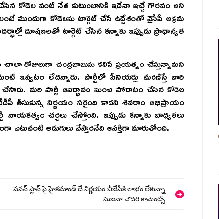
సిన కోడెల వంటి నేత కుటుంబానికి ఇదేనా ఇచ్చే గౌరవం అని
టే ముందుగా కోడెలను టార్గెట్ చేసే ఉద్దేశంతో వైసీపీ అక్రమ
దర్భాల్లో దూషణలతో టార్గెట్ చేసిన కన్నాకు ఇప్పుడు ప్రాధాన్యత
ాలా రోజులుగా చంద్రబాబును కలిసే ప్రయత్నం చేస్తున్నామని
ట్ ఇవ్వటం లేదన్నారు. పార్టీలో సీనియర్లు మరణిస్తే వారి
ు చేసారు. మరి పార్టీ ఆవిర్భావం నుంచి పోరాటం చేసిన కోడెల
 టీడీపీ తీసుకున్న నిర్ణయం సరైంది కాదని శివరాం అభిప్రాయం
టీ నాయకత్వం చర్చలు చేస్తోంది. ఇప్పుడు కన్నాకు బాధ్యతలు
ా ఎటువంటి అడుగులు వేస్తారనేది ఆసక్తిగా మారుతోంది.
పవన్ ప్లాన్ పై హైకమాండ్ దే నిర్ణయం-బీజేపీకి లాభం లేకున్నా..
సుజనా చౌదరి కామెంట్స్..