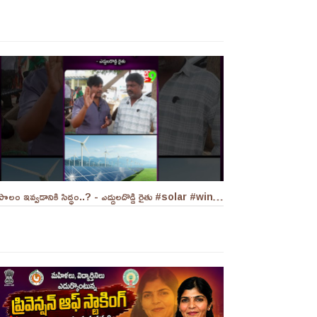
పొలం ఇవ్వడానికి సిద్ధం..? - ఎద్దులదొడ్డి రైతు #solar #windmills #naralokesh #solarenergy