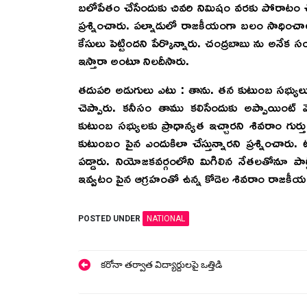
బలోపేతం చేసేందుకు చివరి నిమిషం వరకు పోరాటం చే
ప్రశ్నించారు. పల్నాడులో రాజకీయంగా బలం సాధించాలం
కేసులు పెట్టిందని పేర్కొన్నారు. చంద్రబాబు ను అనేక సం
ఇస్తారా అంటూ నిలదీసారు.
తదుపరి అడుగులు ఎటు : తాను. తన కుటుంబ సభ్యులు చ
చెప్పారు. కనీసం తాము కలిసేందుకు అప్పాయింట్ మెం
కుటుంబ సభ్యులకు ప్రాధాన్యత ఇచ్చారని శివరాం గుర్త
కుటుంబం పైన ఎందుకిలా చేస్తున్నారని ప్రశ్నించారు.
పడ్డారు. నియోజకవర్గంలోని మిగిలిన నేతలతోనూ పార్
ఇవ్వటం పైన ఆగ్రహంతో ఉన్న కోడెల శివరాం రాజకీయంగ
POSTED UNDER
NATIONAL
Post
కరోనా తర్వాత విద్యార్దులపై ఒత్తిడి
navigation