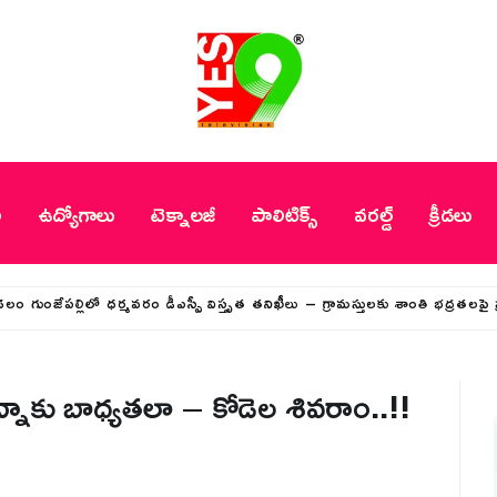
ీ
ఉద్యోగాలు
టెక్నాలజీ
పాలిటిక్స్
వరల్డ్
క్రీడలు
మండలం గుంజేపల్లిలో ధర్మవరం డీఎస్పీ విస్తృత తనిఖీలు – గ్రామస్తులకు శాంతి భద్రతలప
్నాకు బాధ్యతలా – కోడెల శివరాం..!!