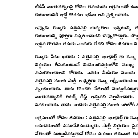
టీడీపీ నాయకత్వంపై కోడెల తనయుడు ఆగ్రహంతో ఉన్నా
కుటుంబానికి ఇచ్చే గౌరవం ఇదేనా అని ప్రశ్నించారు.
ఇప్పుడు కన్నాకు సత్తెనపల్లి బాధ్యతలు ఇవ్వటాన్
కుటుంబాన్ని పూర్తిగా విస్మరించారని చెప్పుకొచ్చారు.
ఇచ్చిన గౌరవం తమకు ఎందుకు లేదని కోడెల శివరాం ని
కన్నాకు సీటు ఖరారు : సత్తెనపల్లి ఇంఛార్జ్ గా కన్
నిర్ణయం తీసుకుంటూనే నియోజకవర్గంలోని ముఖ్య నేతల
సహకరించాలని కోరారు. ఎవరూ మీడియా ముందు వ్యతిర
సత్తెనపల్లి నుంచి పార్టీ అభ్యర్ధిగా కన్నా లక్ష
స్పందించారు. తాను కొందరి నేతలతో మాట్లాడినట్లుగా వ
నాయకత్వానికి రిటర్న్ గిఫ్ట్ ఇస్తానని వెల్లడించార
వివరించారు. తాను ఎందుకు సత్తెనపల్లి నుంచి బరిలోకి దిగ
ఆగ్రహంతో కోడెల శివరాం : సత్తెనపల్లి ఇంఛార్జ్ గా క
అనుచరులతో సమావేశమయ్యారు. పార్టీ నిర్ణయం పైన ఆగ
నేతలతో మాట్లాడినట్లుగానే కోడెల మరణం తరువాత తన 