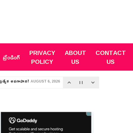
PRIVACY
ABOUT
CONTACT
ట్రేండింగ్
POLICY
US
US
ై ప్రత్యేక అవగాహన!
AUGUST 6, 2026